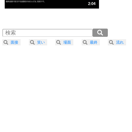
3
人生、なんとかなるもの。
2:04
気楽に生きる30の方法
1.0倍速 （487KB 2分4秒）
1.5倍速 （325KB 1分22秒）
自分磨き
4
器の大きい人は、怒りを優しさで表現する。
2.0倍速 （244KB 1分2秒）
器の大きい人になる30の方法
2.5倍速 （195KB 49秒）
面接
笑い
場面
最終
流れ
3.0倍速 （163KB 41秒）
プラス思考
5
ネガティブな人は、複雑に考える。
3.5倍速 （140KB 35秒）
ポジティブな人は、シンプルに考える。
4.0倍速 （122KB 31秒）
ポジティブ思考になる30の方法
ストレス対策
6
価値観を捨てると、いらいらも消える。
いらいらしない人になる30の方法
プラス思考
7
気持ちはなくていいから、とにかく癖にしてしま
う。
ポジティブ思考になる30の方法
自分磨き
8
いらない物は、徹底的に捨てる。