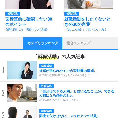
就職活動
就職活動
面接直前に確認したい30
就職活動をしたくないと
のポイント
きの30の言葉
面接の前日こそ、美容パックの出番。
「働いたら負け」と思ったら、負け。
カテゴリランキング
総合ランキング
「
就職活動
」の人気記事
就職活動
1
好感が得られやすい志望動機の構成。
履歴書の志望動機で注意したい30の書き方
就職活動
2
「自分はできる人間」と思い込むことが、できる
人間になる条件の1つ。
就職活動を諦めたときの30のヒント
就職活動
3
面接で欠かせない、メラビアンの法則。