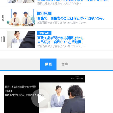
面接に通る人と通らない人の30の違い
就職活動
9
面接で、面接官のことは何と呼べば良いのか。
就職面接でまず押さえたい30の基本マナー
就職活動
10
面接で必ず聞かれる質問は3つ。
自己紹介・自己PR・志望動機。
就職面接でまず押さえたい30の基本マナー
動画
音声
ストレス対策
1
他人と比べない。
いっそのこと、他人を見ない。
いらいらしない人になる30の方法
プラス思考
2
ポジティブになれない原因は、行動しないから。
ポジティブ思考になる30の方法
ストレス対策