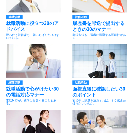
就職活動
就職活動
就職活動に役立つ30のア
履歴書を郵送で提出する
ドバイス
ときの30のマナー
混み合う就職課も、朝いちばんだけはす
郵送方法も、選考に影響する可能性があ
いている。
る。
就職活動
就職活動
就職活動で心がけたい30
面接直後に確認したい30
の電話対応マナー
のポイント
電話対応が、選考に影響することもあ
面接中に辞退を決意すれば、すぐ伝えた
る。
ほうがいいのか。