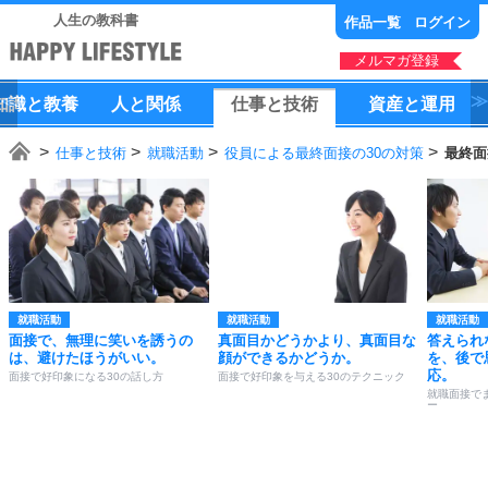
人生の教科書
作品一覧
ログイン
メルマガ登録
知識
と
教養
人
と
関係
仕事
と
技術
資産
と
運用
仕事と技術
就職活動
役員による最終面接の30の対策
最終面
就職活動
就職活動
就職活動
面接で、無理に笑いを誘うの
真面目かどうかより、真面目な
答えられ
は、避けたほうがいい。
顔ができるかどうか。
を、後で
応。
面接で好印象になる30の話し方
面接で好印象を与える30のテクニック
就職面接で
ー