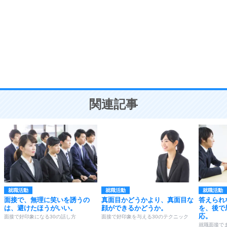
気品と美しさを身につける30の方法
勉強法
9
謙虚な人こそ、本当に強い人。
頭の使い方がうまくなる30の方法
恋愛学
10
人を好きになったら、まず相手を徹底的に信じる
ことが大切。
恋する人が知っておきたい30の大切なこと
関連記事
就職活動
就職活動
就職活動
面接で、無理に笑いを誘うの
真面目かどうかより、真面目な
答えられ
は、避けたほうがいい。
顔ができるかどうか。
を、後で
応。
面接で好印象になる30の話し方
面接で好印象を与える30のテクニック
就職面接で