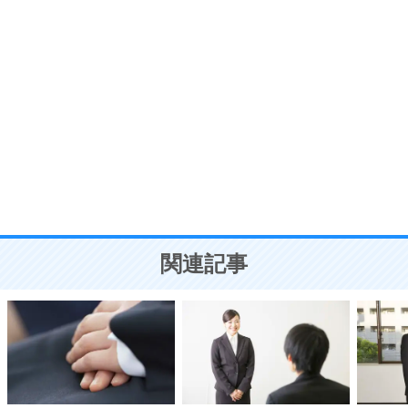
ポジティブ思考になる30の方法
自分磨き
8
いらない物は、徹底的に捨てる。
気品と美しさを身につける30の方法
勉強法
9
謙虚な人こそ、本当に強い人。
頭の使い方がうまくなる30の方法
恋愛学
10
人を好きになったら、まず相手を徹底的に信じる
ことが大切。
恋する人が知っておきたい30の大切なこと
関連記事