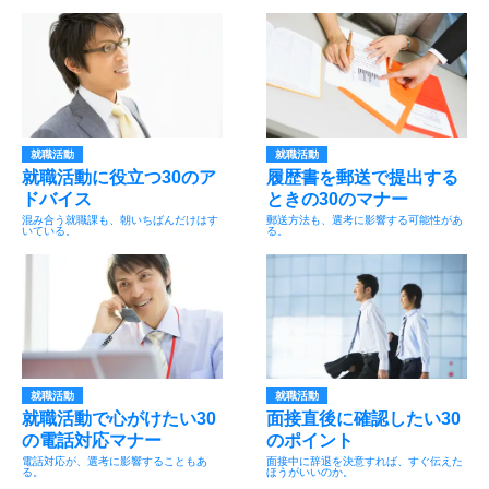
就職活動
就職活動
就職活動に役立つ30のア
履歴書を郵送で提出する
ドバイス
ときの30のマナー
混み合う就職課も、朝いちばんだけはす
郵送方法も、選考に影響する可能性があ
いている。
る。
就職活動
就職活動
就職活動で心がけたい30
面接直後に確認したい30
の電話対応マナー
のポイント
電話対応が、選考に影響することもあ
面接中に辞退を決意すれば、すぐ伝えた
る。
ほうがいいのか。