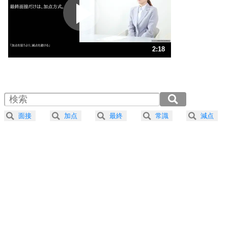
2
ポジティブになれない原因は、行動しないから。
ポジティブ思考になる30の方法
ストレス対策
3
人生、なんとかなるもの。
2:18
気楽に生きる30の方法
1.0倍速 （542KB 2分18秒）
1.5倍速 （362KB 1分32秒）
自分磨き
4
器の大きい人は、怒りを優しさで表現する。
2.0倍速 （272KB 1分9秒）
器の大きい人になる30の方法
2.5倍速 （217KB 55秒）
面接
加点
最終
常識
減点
3.0倍速 （181KB 46秒）
プラス思考
5
ネガティブな人は、複雑に考える。
3.5倍速 （156KB 39秒）
ポジティブな人は、シンプルに考える。
4.0倍速 （136KB 34秒）
ポジティブ思考になる30の方法
ストレス対策
6
価値観を捨てると、いらいらも消える。
いらいらしない人になる30の方法
プラス思考
7
気持ちはなくていいから、とにかく癖にしてしま
う。