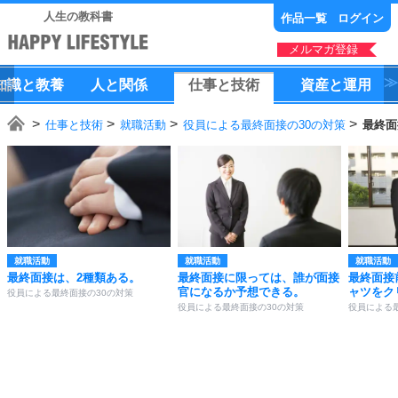
人生の教科書
作品一覧
ログイン
メルマガ登録
知識
と
教養
人
と
関係
仕事
と
技術
資産
と
運用
仕事と技術
就職活動
役員による最終面接の30の対策
最終面
就職活動
就職活動
就職活動
最終面接は、2種類ある。
最終面接に限っては、誰が面接
最終面接
官になるか予想できる。
ャツをク
役員による最終面接の30の対策
役員による最終面接の30の対策
役員による