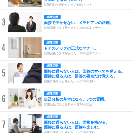
就職活動を諦めたときの30のヒント
就職活動
3
面接で欠かせない、メラビアンの法則。
就職面接でまず押さえたい30の基本マナー
就職活動
4
ドアのノックの正式なマナー。
就職面接でまず押さえたい30の基本マナー
就職活動
5
面接に通らない人は、回答のすべてを覚える。
面接に通る人は、回答の要点だけ覚える。
面接に通る人と通らない人の30の違い
就職活動
6
自己分析の基本になる、3つの質問。
就職活動で自己分析をする30の方法
就職活動
7
面接に通らない人は、面接を怖がる。
面接に通る人は、面接を楽しむ。
面接に通る人と通らない人の30の違い