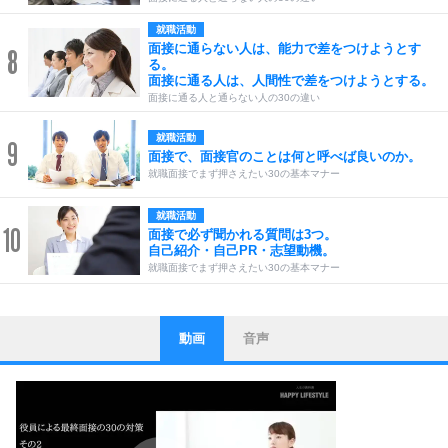
就職活動
面接に通らない人は、能力で差をつけようとす
8
る。
面接に通る人は、人間性で差をつけようとする。
面接に通る人と通らない人の30の違い
就職活動
9
面接で、面接官のことは何と呼べば良いのか。
就職面接でまず押さえたい30の基本マナー
就職活動
10
面接で必ず聞かれる質問は3つ。
自己紹介・自己PR・志望動機。
就職面接でまず押さえたい30の基本マナー
動画
音声
ストレス対策
1
他人と比べない。
いっそのこと、他人を見ない。
いらいらしない人になる30の方法
プラス思考