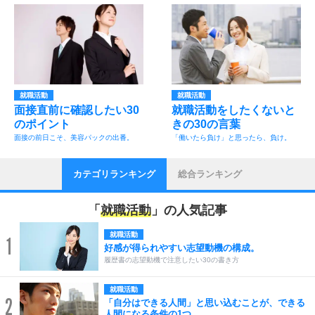
就職活動
就職活動
面接直前に確認したい30
就職活動をしたくないと
のポイント
きの30の言葉
面接の前日こそ、美容パックの出番。
「働いたら負け」と思ったら、負け。
カテゴリランキング
総合ランキング
「
就職活動
」の人気記事
就職活動
1
好感が得られやすい志望動機の構成。
履歴書の志望動機で注意したい30の書き方
就職活動
2
「自分はできる人間」と思い込むことが、できる
人間になる条件の1つ。