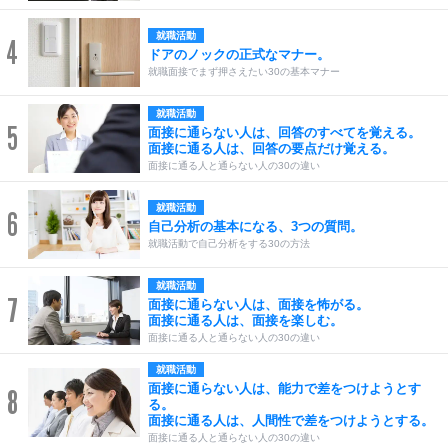
就職活動
4
ドアのノックの正式なマナー。
就職面接でまず押さえたい30の基本マナー
就職活動
5
面接に通らない人は、回答のすべてを覚える。
面接に通る人は、回答の要点だけ覚える。
面接に通る人と通らない人の30の違い
就職活動
6
自己分析の基本になる、3つの質問。
就職活動で自己分析をする30の方法
就職活動
7
面接に通らない人は、面接を怖がる。
面接に通る人は、面接を楽しむ。
面接に通る人と通らない人の30の違い
就職活動
面接に通らない人は、能力で差をつけようとす
8
る。
面接に通る人は、人間性で差をつけようとする。
面接に通る人と通らない人の30の違い