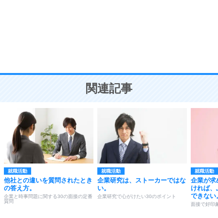
勉強法
9
謙虚な人こそ、本当に強い人。
頭の使い方がうまくなる30の方法
恋愛学
10
人を好きになったら、まず相手を徹底的に信じる
ことが大切。
恋する人が知っておきたい30の大切なこと
関連記事
就職活動
就職活動
就職活動
他社との違いを質問されたとき
企業研究は、ストーカーではな
企業が求
の答え方。
い。
ければ、
できない
企業と時事問題に関する30の面接の定番
企業研究で心がけたい30のポイント
質問
面接で好印