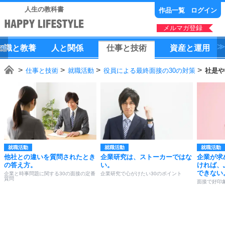
人生の教科書
作品一覧
ログイン
メルマガ登録
知識
と
教養
人
と
関係
仕事
と
技術
資産
と
運用
仕事と技術
就職活動
役員による最終面接の30の対策
社是や
就職活動
就職活動
就職活動
他社との違いを質問されたとき
企業研究は、ストーカーではな
企業が求
の答え方。
い。
ければ、
できない
企業と時事問題に関する30の面接の定番
企業研究で心がけたい30のポイント
質問
面接で好印