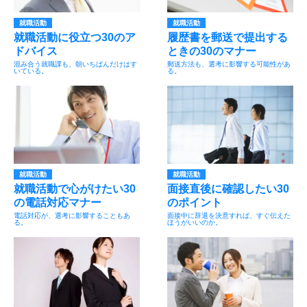
就職活動
就職活動
就職活動に役立つ30のア
履歴書を郵送で提出する
ドバイス
ときの30のマナー
混み合う就職課も、朝いちばんだけはす
郵送方法も、選考に影響する可能性があ
いている。
る。
就職活動
就職活動
就職活動で心がけたい30
面接直後に確認したい30
の電話対応マナー
のポイント
電話対応が、選考に影響することもあ
面接中に辞退を決意すれば、すぐ伝えた
る。
ほうがいいのか。