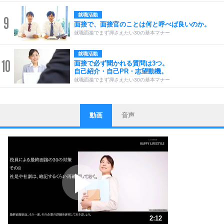
就職活動
9
面接で、面接官のことは何と呼べば良いのか。
就職面接でまず押さえたい30の基本マナー
就職活動
10
面接で必ず聞かれる質問は3つ。
自己紹介・自己PR・志望動機。
就職面接でまず押さえたい30の基本マナー
動画
音声
ストレス対策
1
他人と比べない。
いっそのこと、他人を見ない。
いらいらしない人になる30の方法
プラス思考
2
ポジティブになれない原因は、行動しないから。
ポジティブ思考になる30の方法
ストレス対策
3
人生、なんとかなるもの。
2:12