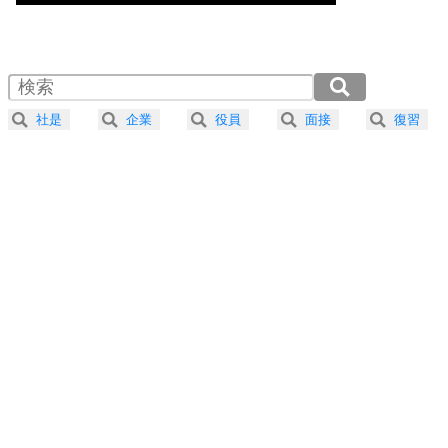
気楽に生きる30の方法
1.0倍速 （517KB 2分12秒）
1.5倍速 （345KB 1分28秒）
自分磨き
4
器の大きい人は、怒りを優しさで表現する。
2.0倍速 （259KB 1分6秒）
器の大きい人になる30の方法
2.5倍速 （207KB 52秒）
社是
企業
役員
面接
復習
3.0倍速 （173KB 44秒）
プラス思考
5
ネガティブな人は、複雑に考える。
3.5倍速 （148KB 37秒）
ポジティブな人は、シンプルに考える。
4.0倍速 （130KB 33秒）
ポジティブ思考になる30の方法
ストレス対策
6
価値観を捨てると、いらいらも消える。
いらいらしない人になる30の方法
プラス思考
7
気持ちはなくていいから、とにかく癖にしてしま
う。
ポジティブ思考になる30の方法
自分磨き
8
いらない物は、徹底的に捨てる。
気品と美しさを身につける30の方法