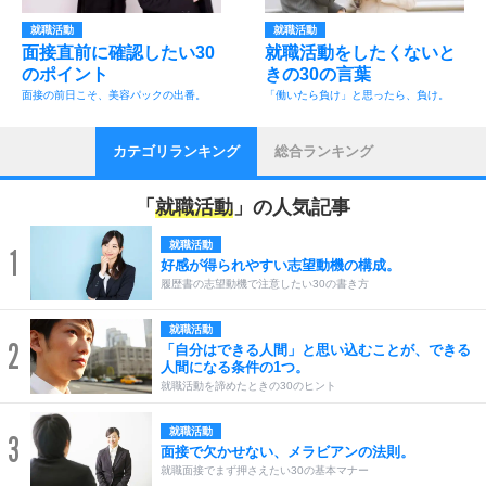
就職活動
就職活動
面接直前に確認したい30
就職活動をしたくないと
のポイント
きの30の言葉
面接の前日こそ、美容パックの出番。
「働いたら負け」と思ったら、負け。
カテゴリランキング
総合ランキング
「
就職活動
」の人気記事
就職活動
1
好感が得られやすい志望動機の構成。
履歴書の志望動機で注意したい30の書き方
就職活動
2
「自分はできる人間」と思い込むことが、できる
人間になる条件の1つ。
就職活動を諦めたときの30のヒント
就職活動
3
面接で欠かせない、メラビアンの法則。
就職面接でまず押さえたい30の基本マナー