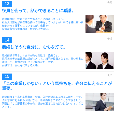
役員と会って、話ができることに感謝。
最終面接は、役員と話ができることに感謝しましょう。
社会人は誰もが責任感を持って仕事をしていますが、中でも特に重い責
任を持って仕事をしているのが、役員です。
役員が背負う責任感は、桁外れに大きい。
萎縮しそうな自分に、むちを打て。
最終面接で最もよくありがちな失敗は、萎縮です。
採用担当者とは普通に話ができても、相手が役員となると、高い肩書に
恐縮して、普通に接しにくい場合があります。
面接官は、会社を代表する人物。
「この企業しかない」という気持ちを、存分に伝えることが
重要。
最終面接まで来た応募者は、全員、入社意欲にあふれる人ばかりです。
入社意欲にあふれる人物だから、最終面接まで来ることができました。
問題は「この応募者の中から、誰かを選ばなければいけない」というこ
とです。