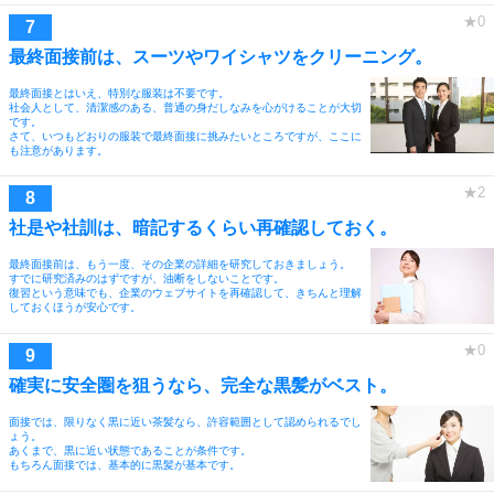
最終面接前は、スーツやワイシャツをクリーニング。
最終面接とはいえ、特別な服装は不要です。
社会人として、清潔感のある、普通の身だしなみを心がけることが大切
です。
さて、いつもどおりの服装で最終面接に挑みたいところですが、ここに
も注意があります。
社是や社訓は、暗記するくらい再確認しておく。
最終面接前は、もう一度、その企業の詳細を研究しておきましょう。
すでに研究済みのはずですが、油断をしないことです。
復習という意味でも、企業のウェブサイトを再確認して、きちんと理解
しておくほうが安心です。
確実に安全圏を狙うなら、完全な黒髪がベスト。
面接では、限りなく黒に近い茶髪なら、許容範囲として認められるでし
ょう。
あくまで、黒に近い状態であることが条件です。
もちろん面接では、基本的に黒髪が基本です。