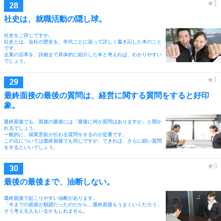
社史は、就職活動の隠し球。
社史をご存じですか。
社史とは、会社の歴史を、年代ごとに追って詳しく書き記した本のこと
です。
企業の沿革を、詳細まで具体的に紹介した本と考えれば、わかりやすい
でしょう。
最終面接の最後の質問は、経営に関する質問をすると好印
象。
最終面接でも、面接の最後には「最後に何か質問はありますか」と聞か
れるでしょう。
一般的に、就業意欲が伝わる質問をするのが定番です。
この点については最終面接でも同じですが、できれば、さらに鋭い質問
をするといいでしょう。
最後の最後まで、油断しない。
最終面接で起こりやすい油断があります。
「今までの面接が順調だったのだから、最終面接もうまくいくだろう」
そう考える人もいるかもしれません。