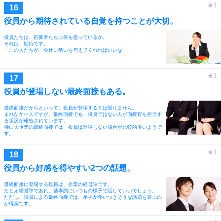
役員から期待されている自覚を持つことが大切。
役員たちは、応募者たちに何を思っているか。
それは、期待です。
「この人たちが、会社に勢いを与えてくれればいいな」
役員が登場しない最終面接もある。
最終面接だからといって、役員が登場するとは限りません。
まれなケースですが、最終面接でも、役員ではない人が面接官を担当す
る状況が報告されています。
特に大企業の最終面接では、役員は登場しない場合が比較的多いようで
す。
役員から好感を得やすい2つの話題。
最終面接に登場する役員は、企業の経営陣です。
たとえ経営陣であれ、基本的にいつもの様子で話していいでしょう。
ただし、役員による最終面接では、相手が食いつきそうな話題を選ぶの
が得策です。