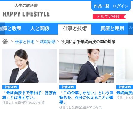
人生の教科書
作品一覧
ログイン
メルマガ登録
知識
と
教養
人
と
関係
仕事
と
技術
資産
と
運用
仕事と技術
就職活動
役員による最終面接の30の対策
就職活動
就職活動
就職活動
「最終面接まで来れば、ほぼ合
「この企業しかない」という気
最終面接
格」とは考えない。
持ちを、存分に伝えることが重
役員による
要。
役員による最終面接の30の対策
役員による最終面接の30の対策