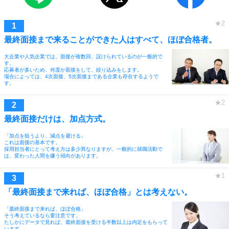
最終面接まで来ることができた人はすべて、ほぼ合格者。
大企業や人気企業では、面接が複数回、設けられているのが一般的で
す。
応募者が多いため、何度か面接をして、絞り込みをします。
場合によっては、4次面接、5次面接まである企業も存在するようで
す。
最終面接だけは、加点方式。
「加点を狙うより、減点を避ける」
これは面接の基本です。
採用担当者にとって考え方は多少異なりますが、一般的に就職活動で
は、変わった人間を嫌う傾向があります。
「最終面接まで来れば、ほぼ合格」とは考えない。
「最終面接まで来れば、ほぼ合格」
そう考えているなら要注意です。
たしかにデータで見れば、最終面接を受ける半数以上は内定をもらって
います。