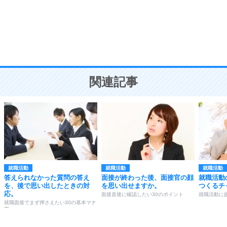
勉強法
9
謙虚な人こそ、本当に強い人。
頭の使い方がうまくなる30の方法
恋愛学
10
人を好きになったら、まず相手を徹底的に信じる
ことが大切。
恋する人が知っておきたい30の大切なこと
関連記事
就職活動
就職活動
就職活動
答えられなかった質問の答え
面接が終わった後、面接官の顔
就職活動
を、後で思い出したときの対
を思い出せますか。
つくるチ
応。
面接直後に確認したい30のポイント
就職活動に
就職面接でまず押さえたい30の基本マナ
ー