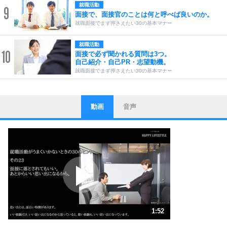
就職活動
9
面接で、面接官のことは何と呼べば良いのか。
就職面接でまず押さえたい30の基本マナー
就職活動
10
面接で必ず聞かれる質問は3つ。
自己紹介・自己PR・志望動機。
就職面接でまず押さえたい30の基本マナー
動画
音声
ストレス対策
1
他人と比べない。
いっそのこと、他人を見ない。
いらいらしない人になる30の方法
プラス思考
2
ポジティブになれない原因は、行動しないから。
ポジティブ思考になる30の方法
ストレス対策
3
人生、なんとかなるもの。
1:52
気楽に生きる30の方法