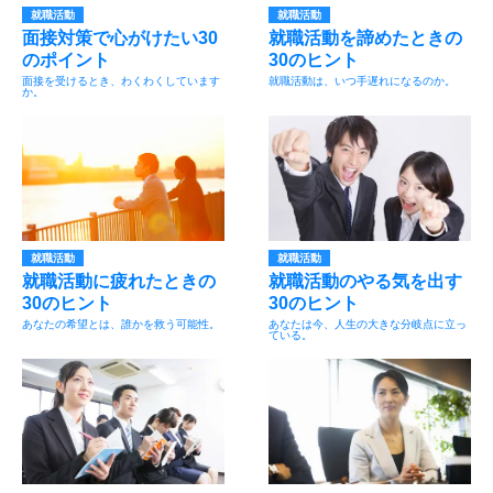
就職活動
就職活動
面接対策で心がけたい30
就職活動を諦めたときの
のポイント
30のヒント
面接を受けるとき、わくわくしています
就職活動は、いつ手遅れになるのか。
か。
就職活動
就職活動
就職活動に疲れたときの
就職活動のやる気を出す
30のヒント
30のヒント
あなたの希望とは、誰かを救う可能性。
あなたは今、人生の大きな分岐点に立っ
ている。