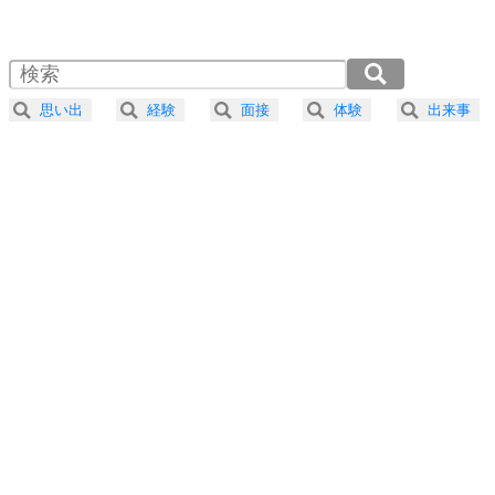
1.0倍速 （442KB 1分52秒）
1.5倍速 （295KB 1分15秒）
自分磨き
4
器の大きい人は、怒りを優しさで表現する。
2.0倍速 （221KB 56秒）
器の大きい人になる30の方法
2.5倍速 （177KB 45秒）
思い出
経験
面接
体験
出来事
3.0倍速 （148KB 37秒）
プラス思考
5
ネガティブな人は、複雑に考える。
3.5倍速 （127KB 32秒）
ポジティブな人は、シンプルに考える。
4.0倍速 （111KB 28秒）
ポジティブ思考になる30の方法
ストレス対策
6
価値観を捨てると、いらいらも消える。
いらいらしない人になる30の方法
プラス思考
7
気持ちはなくていいから、とにかく癖にしてしま
う。
ポジティブ思考になる30の方法
自分磨き
8
いらない物は、徹底的に捨てる。
気品と美しさを身につける30の方法