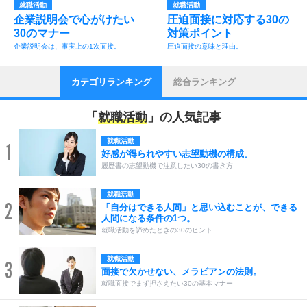
就職活動
就職活動
企業説明会で心がけたい
圧迫面接に対応する30の
30のマナー
対策ポイント
企業説明会は、事実上の1次面接。
圧迫面接の意味と理由。
カテゴリランキング
総合ランキング
「
就職活動
」の人気記事
就職活動
1
好感が得られやすい志望動機の構成。
履歴書の志望動機で注意したい30の書き方
就職活動
2
「自分はできる人間」と思い込むことが、できる
人間になる条件の1つ。
就職活動を諦めたときの30のヒント
就職活動
3
面接で欠かせない、メラビアンの法則。
就職面接でまず押さえたい30の基本マナー