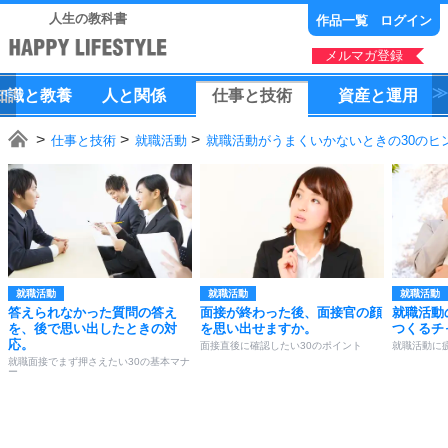
人生の教科書
作品一覧
ログイン
メルマガ登録
知識
と
教養
人
と
関係
仕事
と
技術
資産
と
運用
仕事と技術
就職活動
就職活動がうまくいかないときの30のヒ
就職活動
就職活動
就職活動
答えられなかった質問の答え
面接が終わった後、面接官の顔
就職活動
を、後で思い出したときの対
を思い出せますか。
つくるチ
応。
面接直後に確認したい30のポイント
就職活動に
就職面接でまず押さえたい30の基本マナ
ー