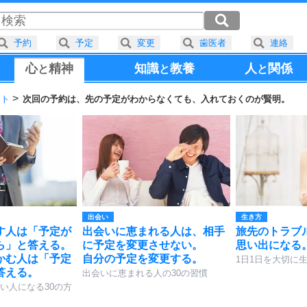
予約
予定
変更
歯医者
連絡
心
精神
知識
教養
人
関係
と
と
と
ント
次回の予約は、先の予定がわからなくても、入れておくのが賢明。
出会い
生き方
す人は「予定が
出会いに恵まれる人は、相手
旅先のトラブ
ら」と答える。
に予定を変更させない。
思い出になる
かむ人は「予定
自分の予定を変更する。
1日1日を大切に生
答える。
出会いに恵まれる人の30の習慣
い人になる30の方