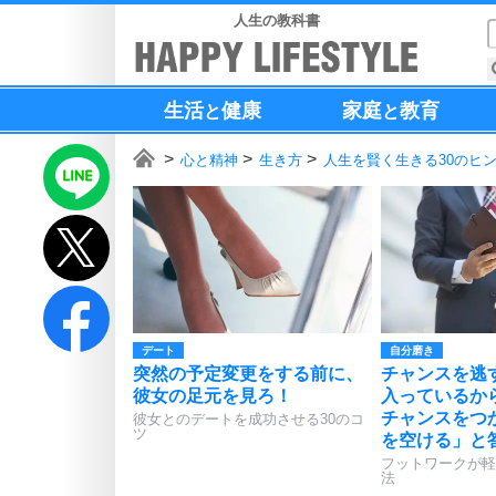
人生の教科書
生活
健康
家庭
教育
と
と
心と精神
生き方
人生を賢く生きる30のヒ
デート
自分磨き
突然の予定変更をする前に、
チャンスを逃
彼女の足元を見ろ！
入っているか
チャンスをつ
彼女とのデートを成功させる30のコ
ツ
を空ける」と
フットワークが軽
法