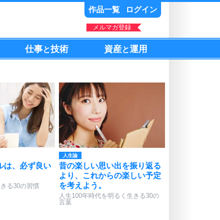
作品一覧
ログイン
メルマガ登録
仕事
技術
資産
運用
と
と
人生論
ルは、必ず良い
昔の楽しい思い出を振り返る
。
より、これからの楽しい予定
を考えよう。
きる30の習慣
人生100年時代を明るく生きる30の
言葉