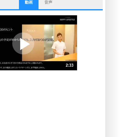
動画
音声
ストレス対策
他人と比べない。
いっそのこと、他人を見ない。
いらいらしない人になる30の方法
プラス思考
ポジティブになれない原因は、行動
しないから。
ポジティブ思考になる30の方法
ストレス対策
2:33
人生、なんとかなるもの。
気楽に生きる30の方法
速 （599KB 2分33秒）
速 （400KB 1分42秒）
自分磨き
器の大きい人は、怒りを優しさで表
速 （300KB 1分16秒）
現する。
速 （240KB 1分1秒）
器の大きい人になる30の方法
速 （200KB 51秒）
プラス思考
速 （172KB 43秒）
ネガティブな人は、複雑に考える。
速 （150KB 38秒）
ポジティブな人は、シンプルに考え
る。