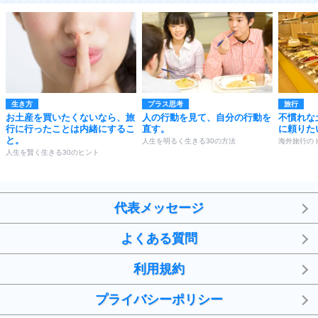
生き方
プラス思考
旅行
お土産を買いたくないなら、旅
人の行動を見て、自分の行動を
不慣れな
行に行ったことは内緒にするこ
直す。
に頼りた
と。
人生を明るく生きる30の方法
海外旅行の
人生を賢く生きる30のヒント
代表メッセージ
よくある質問
利用規約
プライバシーポリシー