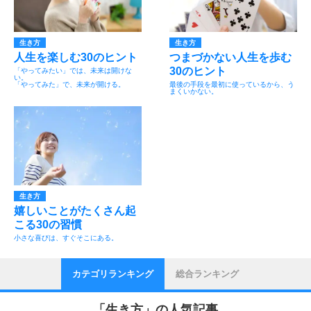
生き方
生き方
人生を楽しむ30のヒント
つまづかない人生を歩む
30のヒント
「やってみたい」では、未来は開けな
い。
「やってみた」で、未来が開ける。
最後の手段を最初に使っているから、う
まくいかない。
生き方
嬉しいことがたくさん起
こる30の習慣
小さな喜びは、すぐそこにある。
カテゴリランキング
総合ランキング
「
生き方
」の人気記事