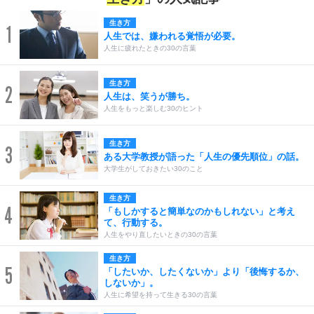
生き方
1
人生では、嫌われる覚悟が必要。
人生に疲れたときの30の言葉
生き方
2
人生は、笑うが勝ち。
人生をもっと楽しむ30のヒント
生き方
3
ある大学教授が語った「人生の優先順位」の話。
大学生がしておきたい30のこと
生き方
4
「もしかすると簡単なのかもしれない」と考え
て、行動する。
人生をやり直したいときの30の言葉
生き方
5
「したいか、したくないか」より「後悔するか、
しないか」。
人生に希望を持って生きる30の言葉