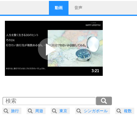
動画
音声
ストレス対策
1
他人と比べない。
いっそのこと、他人を見ない。
いらいらしない人になる30の方法
プラス思考
2
ポジティブになれない原因は、行動しないから。
ポジティブ思考になる30の方法
ストレス対策
3
人生、なんとかなるもの。
3:21
気楽に生きる30の方法
1.0倍速 （789KB 3分21秒）
1.5倍速 （526KB 2分14秒）
自分磨き
4
器の大きい人は、怒りを優しさで表現する。
2.0倍速 （395KB 1分40秒）
器の大きい人になる30の方法
2.5倍速 （316KB 1分20秒）
旅行
周遊
東京
シンガポール
複数
3.0倍速 （264KB 1分7秒）
プラス思考
5
ネガティブな人は、複雑に考える。
3.5倍速 （226KB 57秒）
ポジティブな人は、シンプルに考える。
4.0倍速 （198KB 50秒）
ポジティブ思考になる30の方法