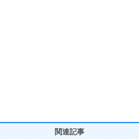
ストレス対策
6
価値観を捨てると、いらいらも消える。
いらいらしない人になる30の方法
プラス思考
7
気持ちはなくていいから、とにかく癖にしてしま
う。
ポジティブ思考になる30の方法
自分磨き
8
いらない物は、徹底的に捨てる。
気品と美しさを身につける30の方法
勉強法
9
謙虚な人こそ、本当に強い人。
頭の使い方がうまくなる30の方法
恋愛学
10
人を好きになったら、まず相手を徹底的に信じる
ことが大切。
恋する人が知っておきたい30の大切なこと
関連記事