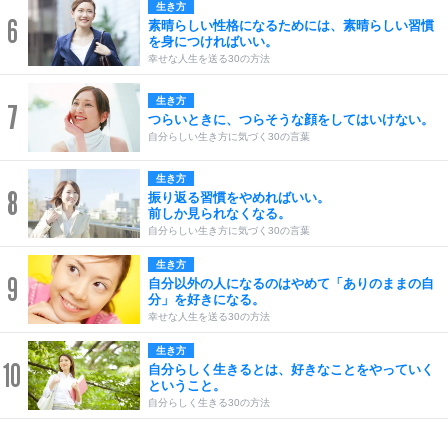
生き方
6
素晴らしい性格になるためには、素晴らしい習慣
を身につければいい。
幸せな人生を送る30の方法
生き方
7
つらいときに、つらそうな顔をしてはいけない。
自分らしい生き方に気づく30の言葉
生き方
8
振り返る習慣をやめればいい。
前しか見られなくなる。
自分らしい生き方に気づく30の言葉
生き方
9
自分以外の人になるのはやめて「ありのままの自
分」を好きになる。
幸せな人生を送る30の方法
生き方
10
自分らしく生きるとは、好きなことをやっていく
ということ。
自分らしく生きる30の方法