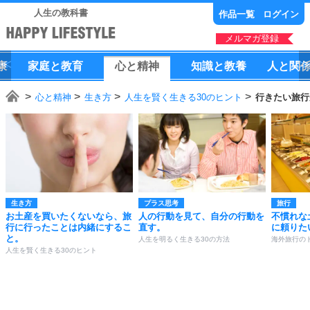
人生の教科書
作品一覧
ログイン
メルマガ登録
康
家庭
と
教育
心
と
精神
知識
と
教養
人
と
関
心と精神
生き方
人生を賢く生きる30のヒント
行きたい旅行
生き方
プラス思考
旅行
お土産を買いたくないなら、旅
人の行動を見て、自分の行動を
不慣れな
行に行ったことは内緒にするこ
直す。
に頼りた
と。
人生を明るく生きる30の方法
海外旅行の
人生を賢く生きる30のヒント