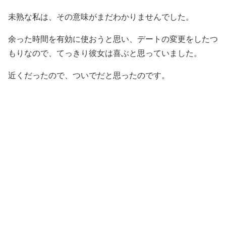
未熟な私は、その意味がまだわかりませんでした。
余った時間を有効に使おうと思い、デートの変更をしたつ
もりなので、てっきり彼女は喜ぶと思っていました。
近くだったので、ついでだと思ったのです。