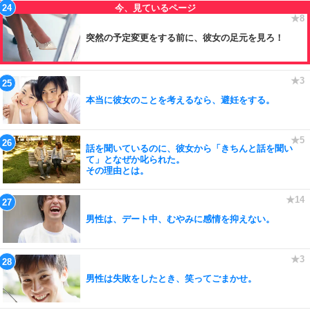
突然の予定変更をする前に、彼女の足元を見ろ！
本当に彼女のことを考えるなら、避妊をする。
話を聞いているのに、彼女から「きちんと話を聞い
て」となぜか叱られた。
その理由とは。
男性は、デート中、むやみに感情を抑えない。
男性は失敗をしたとき、笑ってごまかせ。