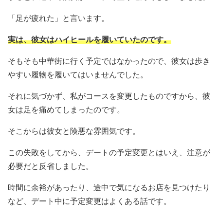
「足が疲れた」と言います。
実は、彼女はハイヒールを履いていたのです。
そもそも中華街に行く予定ではなかったので、彼女は歩き
やすい履物を履いてはいませんでした。
それに気づかず、私がコースを変更したものですから、彼
女は足を痛めてしまったのです。
そこからは彼女と険悪な雰囲気です。
この失敗をしてから、デートの予定変更とはいえ、注意が
必要だと反省しました。
時間に余裕があったり、途中で気になるお店を見つけたり
など、デート中に予定変更はよくある話です。