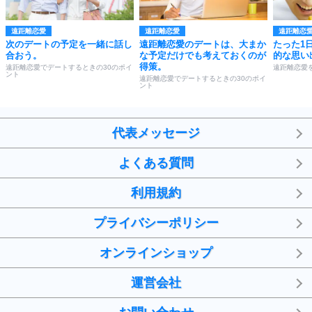
遠距離恋愛
遠距離恋愛
遠距離恋
次のデートの予定を一緒に話し
遠距離恋愛のデートは、大まか
たった1
合おう。
な予定だけでも考えておくのが
的な思い
得策。
遠距離恋愛でデートするときの30のポイ
遠距離恋愛
ント
遠距離恋愛でデートするときの30のポイ
ント
代表メッセージ
よくある質問
利用規約
プライバシーポリシー
オンラインショップ
運営会社