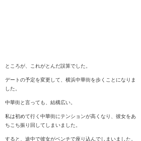
ところが、これがとんだ誤算でした。
デートの予定を変更して、横浜中華街を歩くことになりま
した。
中華街と言っても、結構広い。
私は初めて行く中華街にテンションが高くなり、彼女をあ
ちこち振り回してしまいました。
すると、途中で彼女がベンチで座り込んでしまいました。