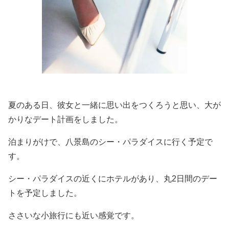
夏のある日、彼女と一緒に思い出をつくろうと思い、大が
かりなデート計画をしました。
泊まりがけで、八景島のシー・パラダイスに行く予定で
す。
シー・パラダイスの近くにホテルがあり、丸2日間のデー
トを予定しました。
ささいな小旅行にも近い感覚です。