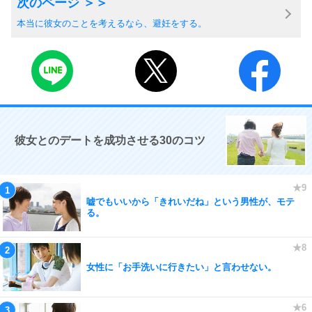
本当に彼女のことを考えるなら、避妊をする。
彼女とのデートを成功させる30のコツ
嘘でもいいから「きれいだね」という男性が、モテ
る。
女性に「お手洗いに行きたい」と言わせない。