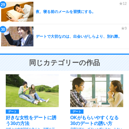
夜、寝る前のメールを習慣にする。
デートで大切なのは、出会いがしらより、別れ際。
同じカテゴリーの作品
デート
デート
好きな女性をデートに誘
OKがもらいやすくなる
う30の方法
30のデートの誘い方
女性との肉体関係を急ぐと、判断を誤
恋愛計画を、ずるいと感じるか、うまい