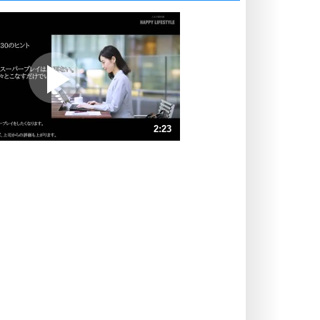
いっそのこと、他人を見ない。
いらいらしない人になる30の方法
プラス思考
ポジティブになれない原因は、行動
しないから。
ポジティブ思考になる30の方法
ストレス対策
2:23
人生、なんとかなるもの。
気楽に生きる30の方法
速 （562KB 2分23秒）
速 （375KB 1分35秒）
自分磨き
器の大きい人は、怒りを優しさで表
速 （281KB 1分11秒）
現する。
速 （225KB 57秒）
器の大きい人になる30の方法
速 （188KB 47秒）
プラス思考
速 （161KB 41秒）
ネガティブな人は、複雑に考える。
速 （141KB 35秒）
ポジティブな人は、シンプルに考え
る。
ポジティブ思考になる30の方法