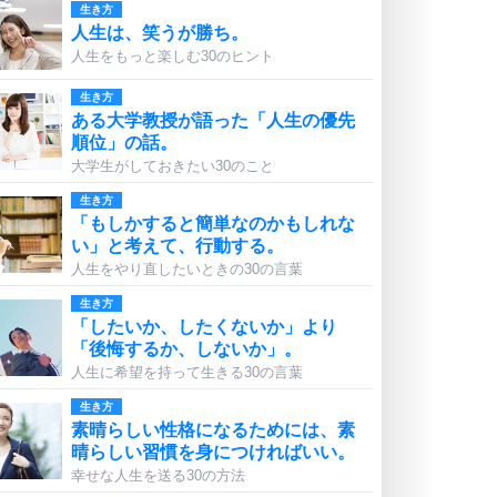
生き方
人生は、笑うが勝ち。
人生をもっと楽しむ30のヒント
生き方
ある大学教授が語った「人生の優先
順位」の話。
大学生がしておきたい30のこと
生き方
「もしかすると簡単なのかもしれな
い」と考えて、行動する。
人生をやり直したいときの30の言葉
生き方
「したいか、したくないか」より
「後悔するか、しないか」。
人生に希望を持って生きる30の言葉
生き方
素晴らしい性格になるためには、素
晴らしい習慣を身につければいい。
幸せな人生を送る30の方法