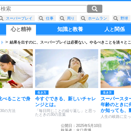
スーパープレイ
仕事
周り
ホームラン
野球
心
精神
知識
教養
人
関係
と
と
と
ント
結果を出すのに、スーパープレイは必要ない。やるべきことを淡々と
生き方
生き方
比べることで身
今すぐできる、新しいチャレ
スーパースタ
ンジとは。
年齢のときに
か知っても、
30の方法
「毎日同じことの繰り返し」と思っ
たときの30の言葉
人生の岐路に立っ
公開日：2025年5月10日
執筆者：
水口貴博