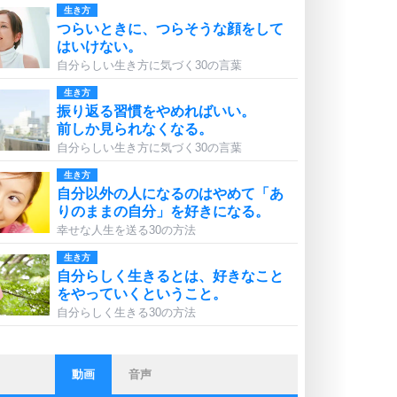
生き方
つらいときに、つらそうな顔をして
はいけない。
自分らしい生き方に気づく30の言葉
生き方
振り返る習慣をやめればいい。
前しか見られなくなる。
自分らしい生き方に気づく30の言葉
生き方
自分以外の人になるのはやめて「あ
りのままの自分」を好きになる。
幸せな人生を送る30の方法
生き方
自分らしく生きるとは、好きなこと
をやっていくということ。
自分らしく生きる30の方法
動画
音声
ストレス対策
他人と比べない。