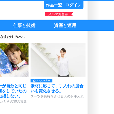
作品一覧
ログイン
メルマガ登録
仕事
技術
資産
運用
と
と
こなすだけでいい。
ビジネスマナー
ーが自分と同じ
素材に応じて、手入れの度合
何をしていたの
いも変化させる。
動揺しない。
スーツを長持ちさせる30のお手入れ
たときの30の言葉