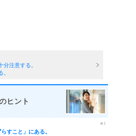
十分注意する。
る。
0のヒント
ずらすこと」にある。