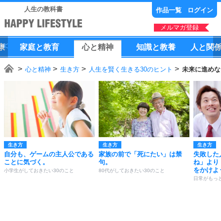
人生の教科書
作品一覧
ログイン
メルマガ登録
康
家庭
と
教育
心
と
精神
知識
と
教養
人
と
関
心と精神
生き方
人生を賢く生きる30のヒント
未来に進めな
生き方
生き方
生き方
自分も、ゲームの主人公である
家族の前で「死にたい」は禁
失敗した
ことに気づく。
句。
ね」より
をかけよ
小学生がしておきたい30のこと
80代がしておきたい30のこと
日常がもっ