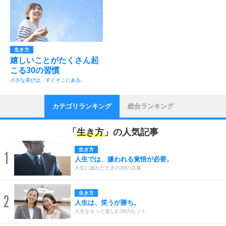
生き方
嬉しいことがたくさん起
こる30の習慣
小さな喜びは、すぐそこにある。
カテゴリランキング
総合ランキング
「
生き方
」の人気記事
生き方
1
人生では、嫌われる覚悟が必要。
人生に疲れたときの30の言葉
生き方
2
人生は、笑うが勝ち。
人生をもっと楽しむ30のヒント