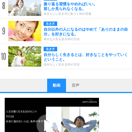
8
振り返る習慣をやめればいい。
前しか見られなくなる。
自分らしい生き方に気づく30の言葉
生き方
9
自分以外の人になるのはやめて「ありのままの自
分」を好きになる。
幸せな人生を送る30の方法
生き方
10
自分らしく生きるとは、好きなことをやっていく
ということ。
自分らしく生きる30の方法
動画
音声
ストレス対策
1
他人と比べない。
いっそのこと、他人を見ない。
いらいらしない人になる30の方法
プラス思考
2
ポジティブになれない原因は、行動しないから。
ポジティブ思考になる30の方法