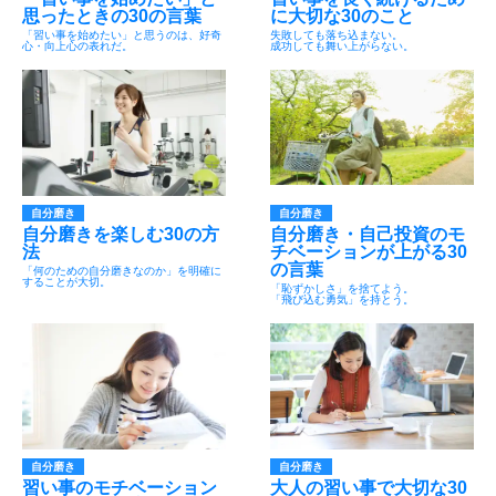
思ったときの30の言葉
に大切な30のこと
「習い事を始めたい」と思うのは、好奇
失敗しても落ち込まない。
心・向上心の表れだ。
成功しても舞い上がらない。
自分磨き
自分磨き
自分磨きを楽しむ30の方
自分磨き・自己投資のモ
法
チベーションが上がる30
の言葉
「何のための自分磨きなのか」を明確に
することが大切。
「恥ずかしさ」を捨てよう。
「飛び込む勇気」を持とう。
自分磨き
自分磨き
習い事のモチベーション
大人の習い事で大切な30