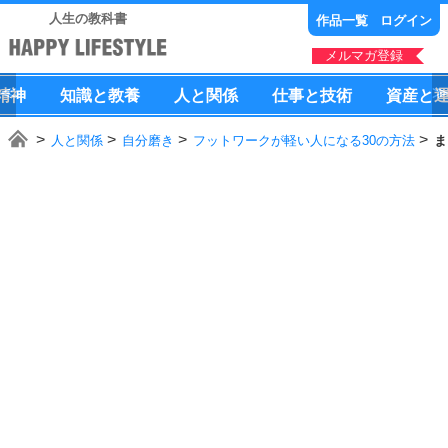
人生の教科書
作品一覧
ログイン
メルマガ登録
精神
知識
と
教養
人
と
関係
仕事
と
技術
資産
と
人と関係
自分磨き
フットワークが軽い人になる30の方法
ま