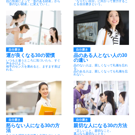
自己投資によって「形のある財産」から
「なりたい自分」に向かって努力するこ
「形のない財産」に変えていく。
とを自分磨きという。
自分磨き
自分磨き
運が良くなる30の習慣
品のある人とない人の30
の違い
いつもと違うところに気づいたら、すぐ
声をかけよう。
品のない人は、親しくなって礼儀を忘れ
相手のセンスを褒めると、ますます喜ば
る。
れる。
品のある人は、親しくなっても礼儀を忘
れない。
自分磨き
自分磨き
怒らない人になる30の方
親切な人になる30の方法
法
「正しいこと、親切なこと。
選ぶなら親切なことを」