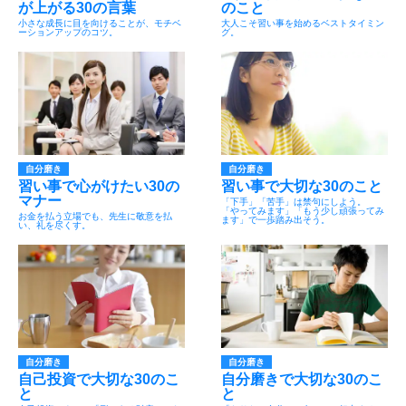
が上がる30の言葉
のこと
小さな成長に目を向けることが、モチベ
大人こそ習い事を始めるベストタイミン
ーションアップのコツ。
グ。
自分磨き
自分磨き
習い事で心がけたい30の
習い事で大切な30のこと
マナー
「下手」「苦手」は禁句にしよう。
「やってみます」「もう少し頑張ってみ
お金を払う立場でも、先生に敬意を払
ます」で一歩踏み出そう。
い、礼を尽くす。
自分磨き
自分磨き
自己投資で大切な30のこ
自分磨きで大切な30のこ
と
と