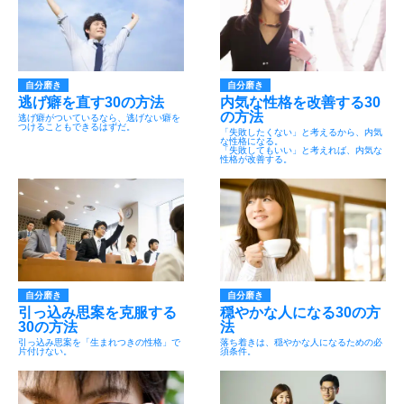
自分磨き
自分磨き
逃げ癖を直す30の方法
内気な性格を改善する30
の方法
逃げ癖がついているなら、逃げない癖を
つけることもできるはずだ。
「失敗したくない」と考えるから、内気
な性格になる。
「失敗してもいい」と考えれば、内気な
性格が改善する。
自分磨き
自分磨き
引っ込み思案を克服する
穏やかな人になる30の方
30の方法
法
引っ込み思案を「生まれつきの性格」で
落ち着きは、穏やかな人になるための必
片付けない。
須条件。