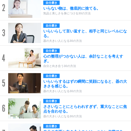
自分磨き
2
いらない物は、徹底的に捨てる。
気品と美しさを身につける30の方法
自分磨き
3
いらいらして言い返すと、相手と同じレベルにな
る。
器の大きい人になる30の方法
自分磨き
4
心の整理がつかない人は、余計なことを考えす
ぎ。
自分と向き合う30の方法
自分磨き
5
いらいらするはずの瞬間に笑顔になると、器の大
きさを感じる。
器の大きい人になる30の方法
自分磨き
6
ささいなことにとらわれすぎず、重大なことに焦
点を合わせる。
器の大きい人になる30の方法
自分磨き