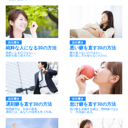
自分磨き
自分磨き
純粋な人になる30の方法
悪い癖を直す30の方法
純粋になるのではない。
癖が直らないのではない。
純粋を取り戻すのだ。
癖の直し方を知らないだけだ。
自分磨き
自分磨き
遅刻癖を直す30の方法
怠け癖を直す30の方法
時間厳守は、社会の基本。
怠け癖を克服する鍵は、精神論ではな
遅刻とは、あなたの信用を失う行為。
く、方法論にある。