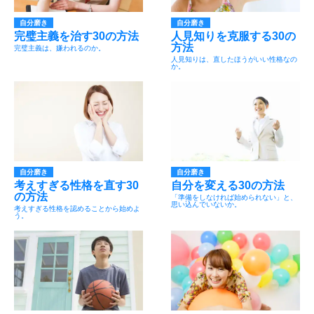
自分磨き
自分磨き
完璧主義を治す30の方法
人見知りを克服する30の
方法
完璧主義は、嫌われるのか。
人見知りは、直したほうがいい性格なの
か。
自分磨き
自分磨き
考えすぎる性格を直す30
自分を変える30の方法
の方法
「準備をしなければ始められない」と、
思い込んでいないか。
考えすぎる性格を認めることから始めよ
う。