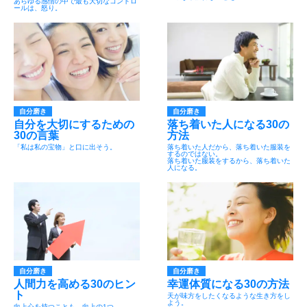
あらゆる感情の中で最も大切なコントロ
ールは、怒り。
自分磨き
自分磨き
自分を大切にするための
落ち着いた人になる30の
30の言葉
方法
「私は私の宝物」と口に出そう。
落ち着いた人だから、落ち着いた服装を
するのではない。
落ち着いた服装をするから、落ち着いた
人になる。
自分磨き
自分磨き
人間力を高める30のヒン
幸運体質になる30の方法
ト
天が味方をしたくなるような生き方をし
よう。
向上心を持つことも、向上の1つ。