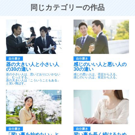
同じカテゴリーの作品
自分磨き
自分磨き
器の大きい人と小さい人
感じのいい人と悪い人の
の30の違い
30の違い
器の小さい人は、思いどおりにいかない
感じの悪い人は、否定から入る。
と、むっとする。
感じのいい人は、肯定から入る。
器の大きい人は「こういうこともある」
と笑い飛ばす。
自分磨き
自分磨き
「習い事を始めたい」と
習い事を長く続けるため