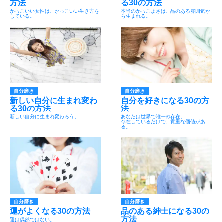
方法
る30の方法
かっこいい女性は、かっこいい生き方を
本当のかっこよさは、品のある雰囲気か
している。
ら生まれる。
自分磨き
自分磨き
新しい自分に生まれ変わ
自分を好きになる30の方
る30の方法
法
新しい自分に生まれ変わろう。
あなたは世界で唯一の存在。
存在しているだけで、貴重な価値があ
る。
自分磨き
自分磨き
運がよくなる30の方法
品のある紳士になる30の
方法
運は偶然ではない。