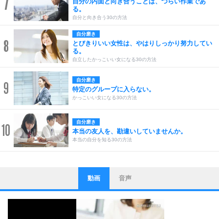
7
自分の内面と向き合うことは、つらい作業であ
る。
自分と向き合う30の方法
自分磨き
8
とびきりいい女性は、やはりしっかり努力してい
る。
自立したかっこいい女になる30の方法
自分磨き
9
特定のグループに入らない。
かっこいい女になる30の方法
自分磨き
10
本当の友人を、勘違いしていませんか。
本当の自分を知る30の方法
動画
音声
ストレス対策
1
他人と比べない。
いっそのこと、他人を見ない。
いらいらしない人になる30の方法