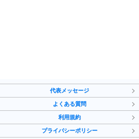
7
気持ちはなくていいから、とにかく癖にしてしま
う。
ポジティブ思考になる30の方法
自分磨き
8
いらない物は、徹底的に捨てる。
気品と美しさを身につける30の方法
勉強法
9
謙虚な人こそ、本当に強い人。
頭の使い方がうまくなる30の方法
恋愛学
10
人を好きになったら、まず相手を徹底的に信じる
ことが大切。
代表メッセージ
恋する人が知っておきたい30の大切なこと
よくある質問
利用規約
プライバシーポリシー