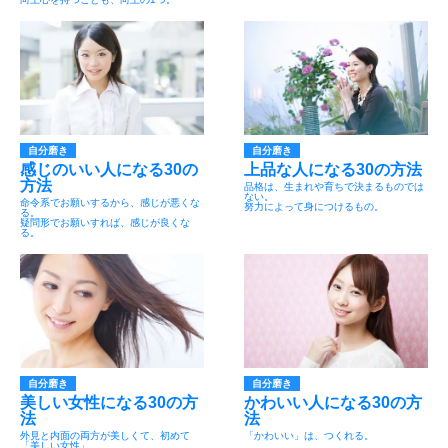
自分磨き
自分磨き
感じのいい人になる30の
上品な人になる30の方法
方法
品格は、生まれや育ちで決まるものでは
ない。
命令系でお願いするから、感じが悪くな
努力によって身につけるもの。
る。
疑問形でお願いすれば、感じが良くな
る。
自分磨き
自分磨き
美しい女性になる30の方
かわいい人になる30の方
法
法
外見と内面の両方が美しくて、初めて
「かわいい」は、つくれる。
「美しい女性」。