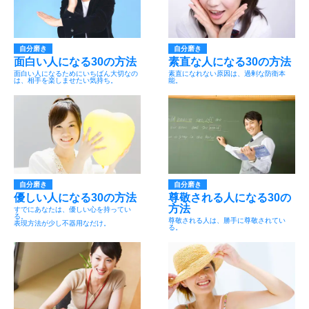
自分磨き
自分磨き
面白い人になる30の方法
素直な人になる30の方法
面白い人になるためにいちばん大切なの
素直になれない原因は、過剰な防衛本
は、相手を楽しませたい気持ち。
能。
自分磨き
自分磨き
優しい人になる30の方法
尊敬される人になる30の
方法
すでにあなたは、優しい心を持ってい
る。
尊敬される人は、勝手に尊敬されてい
表現方法が少し不器用なだけ。
る。