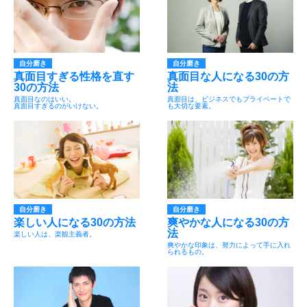
自分磨き
自分磨き
真面目すぎる性格を直す
真面目な人になる30の方
30の方法
法
真面目なのはいい。
真面目は、ビジネスでもプライベートで
真面目すぎるのがいけない。
も大切な要素。
自分磨き
自分磨き
楽しい人になる30の方法
爽やかな人になる30の方
法
楽しい人は、楽観主義者。
爽やかな印象は、努力によって手に入れ
られるもの。