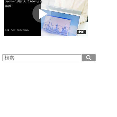
プラス思考
2
ポジティブになれない原因は、行動しないから。
ポジティブ思考になる30の方法
ストレス対策
3
人生、なんとかなるもの。
4:01
気楽に生きる30の方法
1.0倍速 （945KB 4分1秒）
1.5倍速 （630KB 2分41秒）
自分磨き
4
器の大きい人は、怒りを優しさで表現する。
2.0倍速 （473KB 2分0秒）
器の大きい人になる30の方法
2.5倍速 （379KB 1分36秒）
3.0倍速 （316KB 1分20秒）
プラス思考
5
ネガティブな人は、複雑に考える。
3.5倍速 （271KB 1分9秒）
ポジティブな人は、シンプルに考える。
4.0倍速 （237KB 1分0秒）
ポジティブ思考になる30の方法
ストレス対策
6
価値観を捨てると、いらいらも消える。
いらいらしない人になる30の方法
プラス思考