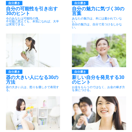
自分磨き
自分磨き
自分の可能性を引き出す
自分の魅力に気づく30の
30のヒント
言葉
今のあなたは可能性の塊。
あなたの魅力は、本には書かれていな
不可能に思えても、本気になれば、大半
い。
は実現できる。
自分の魅力は、自分で見つけるしかな
い。
自分磨き
自分磨き
器の大きい人になる30の
新しい自分を発見する30
方法
のヒント
器の大きい人は、怒りを優しさで表現す
お金をもらうのではなく、お金の稼ぎ方
る。
を身につける。