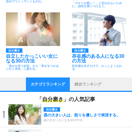
自分でつくっていくものだ。
「マナーが悪い！」と言われないため
に、品性を身につけよう。
自分磨き
自分磨き
自立したかっこいい女に
存在感のある人になる30
なる30の方法
の方法
「幸せを待つ女性」から「幸せをつかみ
存在感を出すだけで、かっこよくなれ
に行く女性」に変わる。
る。
カテゴリランキング
総合ランキング
「
自分磨き
」の人気記事
自分磨き
1
器の大きい人は、怒りを優しさで表現する。
器の大きい人になる30の方法