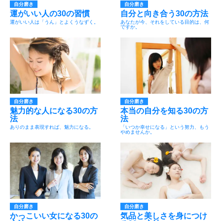
自分磨き
自分磨き
運がいい人の30の習慣
自分と向き合う30の方法
運がいい人は「うん」とよくうなずく。
あなたが今、それをしている目的は、何
ですか。
自分磨き
自分磨き
魅力的な人になる30の方
本当の自分を知る30の方
法
法
ありのまま表現すれば、魅力になる。
「いつか幸せになる」という努力、もう
やめませんか。
自分磨き
自分磨き
かっこいい女になる30の
気品と美しさを身につけ