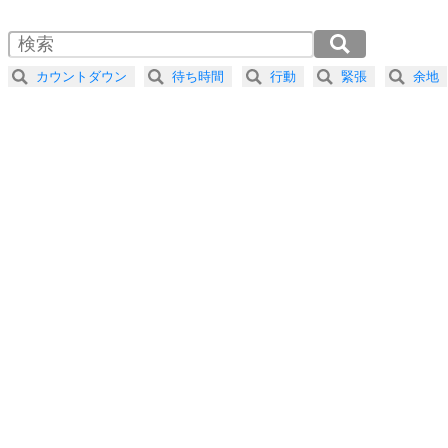
1.5倍速 （376KB 1分36秒）
自分磨き
4
器の大きい人は、怒りを優しさで表現する。
2.0倍速 （282KB 1分12秒）
器の大きい人になる30の方法
2.5倍速 （226KB 57秒）
カウントダウン
待ち時間
行動
緊張
余地
3.0倍速 （189KB 48秒）
プラス思考
5
ネガティブな人は、複雑に考える。
3.5倍速 （162KB 41秒）
ポジティブな人は、シンプルに考える。
4.0倍速 （142KB 36秒）
ポジティブ思考になる30の方法
ストレス対策
6
価値観を捨てると、いらいらも消える。
いらいらしない人になる30の方法
プラス思考
7
気持ちはなくていいから、とにかく癖にしてしま
う。
ポジティブ思考になる30の方法
自分磨き
8
いらない物は、徹底的に捨てる。
気品と美しさを身につける30の方法
勉強法