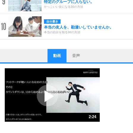
9
特定のグループに入らない。
かっこいい女になる30の方法
自分磨き
10
本当の友人を、勘違いしていませんか。
本当の自分を知る30の方法
動画
音声
ストレス対策
1
他人と比べない。
いっそのこと、他人を見ない。
いらいらしない人になる30の方法
プラス思考
2
ポジティブになれない原因は、行動しないから。
ポジティブ思考になる30の方法
ストレス対策
3
人生、なんとかなるもの。
2:24
気楽に生きる30の方法
1.0倍速 （564KB 2分24秒）