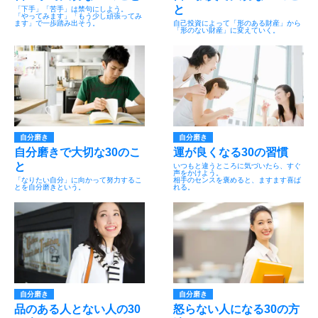
と
「下手」「苦手」は禁句にしよう。
「やってみます」「もう少し頑張ってみ
ます」で一歩踏み出そう。
自己投資によって「形のある財産」から
「形のない財産」に変えていく。
自分磨き
自分磨き
自分磨きで大切な30のこ
運が良くなる30の習慣
と
いつもと違うところに気づいたら、すぐ
声をかけよう。
「なりたい自分」に向かって努力するこ
相手のセンスを褒めると、ますます喜ば
とを自分磨きという。
れる。
自分磨き
自分磨き
品のある人とない人の30
怒らない人になる30の方