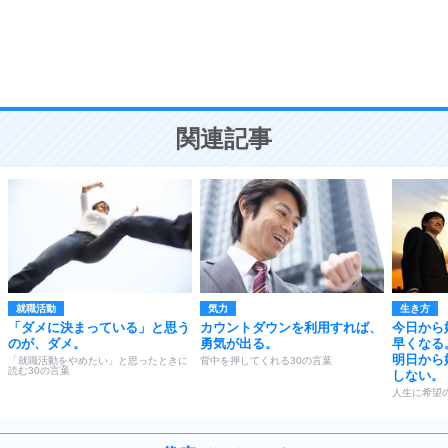
9
謙虚な人こそ、本当に強い人。
頭の使い方がうまくなる30の方法
恋愛学
10
人を好きになったら、まず相手を徹底的に信じる
ことが大切。
恋する人が知っておきたい30の大切なこと
関連記事
就職活動
気力
生き方
「ダメに決まっている」と思う
カウントダウンを利用すれば、
今日から
のが、ダメ。
勇気が出る。
早くなる
明日から
「就職活動をやめたい」と思ったときに
背中を押してくれる30の言葉
読む30の言葉
しない。
人生に希望