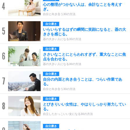
4
心の整理がつかない人は、余計なことを考えす
ぎ。
自分と向き合う30の方法
自分磨き
5
いらいらするはずの瞬間に笑顔になると、器の大
きさを感じる。
器の大きい人になる30の方法
自分磨き
6
ささいなことにとらわれすぎず、重大なことに焦
点を合わせる。
器の大きい人になる30の方法
自分磨き
7
自分の内面と向き合うことは、つらい作業であ
る。
自分と向き合う30の方法
自分磨き
8
とびきりいい女性は、やはりしっかり努力してい
る。
自立したかっこいい女になる30の方法
自分磨き