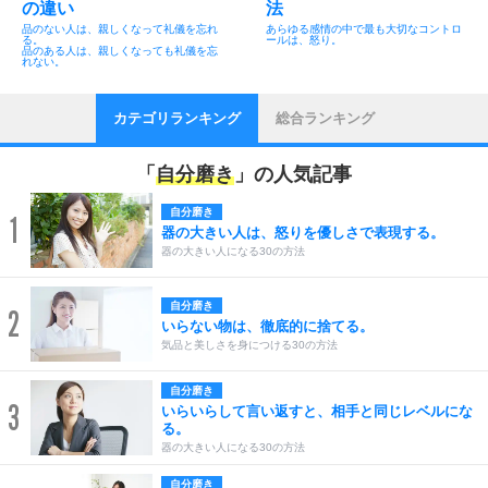
の違い
法
品のない人は、親しくなって礼儀を忘れ
あらゆる感情の中で最も大切なコントロ
る。
ールは、怒り。
品のある人は、親しくなっても礼儀を忘
れない。
カテゴリランキング
総合ランキング
「
自分磨き
」の人気記事
自分磨き
1
器の大きい人は、怒りを優しさで表現する。
器の大きい人になる30の方法
自分磨き
2
いらない物は、徹底的に捨てる。
気品と美しさを身につける30の方法
自分磨き
3
いらいらして言い返すと、相手と同じレベルにな
る。
器の大きい人になる30の方法
自分磨き