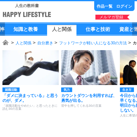
人生の教科書
作品一覧
ログイン
メルマガ登録
神
知識
と
教養
人
と
関係
仕事
と
技術
資産
と
人と関係
自分磨き
フットワークが軽い人になる30の方法
カ
就職活動
気力
生き方
「ダメに決まっている」と思う
カウントダウンを利用すれば、
今日から
のが、ダメ。
勇気が出る。
早くなる
明日から
「就職活動をやめたい」と思ったときに
背中を押してくれる30の言葉
読む30の言葉
しない。
人生に希望