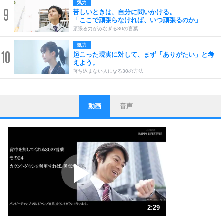
気力
9
苦しいときは、自分に問いかける。
「ここで頑張らなければ、いつ頑張るのか」
頑張る力がみなぎる30の言葉
気力
10
起こった現実に対して、まず「ありがたい」と考
えよう。
落ち込まない人になる30の方法
動画
音声
ストレス対策
1
他人と比べない。
いっそのこと、他人を見ない。
いらいらしない人になる30の方法
プラス思考
2
ポジティブになれない原因は、行動しないから。
ポジティブ思考になる30の方法
ストレス対策
3
人生、なんとかなるもの。
2:29
気楽に生きる30の方法