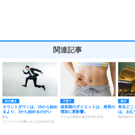
勉強法
9
謙虚な人こそ、本当に強い人。
頭の使い方がうまくなる30の方法
恋愛学
10
人を好きになったら、まず相手を徹底的に信じる
ことが大切。
恋する人が知っておきたい30の大切なこと
関連記事
自分磨き
子育て
旅行
カウントダウンは、10から始め
成長期のダイエットは、身長の
有名どこ
るより、3から始めるのがい
増加に悪影響。
は、おむ
い。
子どもの身長を伸ばす30の方法
海外旅行の
フットワークが軽い人になる30の方法