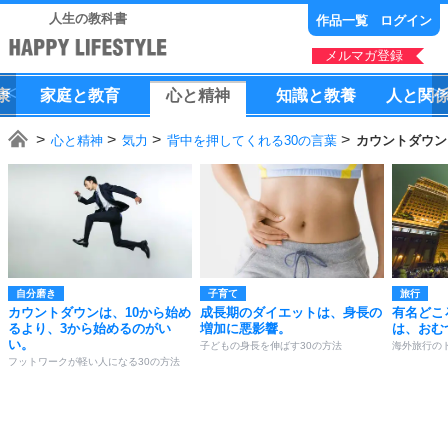
人生の教科書
作品一覧
ログイン
メルマガ登録
康
家庭
と
教育
心
と
精神
知識
と
教養
人
と
関
心と精神
気力
背中を押してくれる30の言葉
カウントダウン
自分磨き
子育て
旅行
カウントダウンは、10から始め
成長期のダイエットは、身長の
有名どこ
るより、3から始めるのがい
増加に悪影響。
は、おむ
い。
子どもの身長を伸ばす30の方法
海外旅行の
フットワークが軽い人になる30の方法