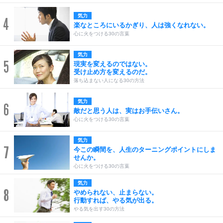
気力
4
楽なところにいるかぎり、人は強くなれない。
心に火をつける30の言葉
気力
5
現実を変えるのではない。
受け止め方を変えるのだ。
落ち込まない人になる30の方法
気力
6
敵だと思う人は、実はお手伝いさん。
心に火をつける30の言葉
気力
7
今この瞬間を、人生のターニングポイントにしま
せんか。
心に火をつける30の言葉
気力
8
やめられない、止まらない。
行動すれば、やる気が出る。
やる気を出す30の方法