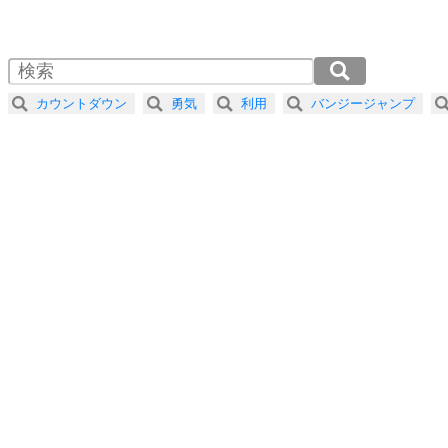
1.0倍速 （583KB 2分29秒）
1.5倍速 （389KB 1分39秒）
自分磨き
4
器の大きい人は、怒りを優しさで表現する。
2.0倍速 （292KB 1分14秒）
器の大きい人になる30の方法
2.5倍速 （234KB 59秒）
カウントダウン
勇気
利用
バンジージャンプ
3.0倍速 （195KB 49秒）
プラス思考
5
ネガティブな人は、複雑に考える。
3.5倍速 （167KB 42秒）
ポジティブな人は、シンプルに考える。
4.0倍速 （146KB 37秒）
ポジティブ思考になる30の方法
ストレス対策
6
価値観を捨てると、いらいらも消える。
いらいらしない人になる30の方法
プラス思考
7
気持ちはなくていいから、とにかく癖にしてしま
う。
ポジティブ思考になる30の方法
自分磨き
8
いらない物は、徹底的に捨てる。
気品と美しさを身につける30の方法