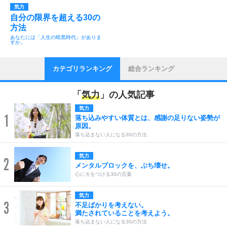
気力
自分の限界を超える30の
方法
あなたには「人生の暗黒時代」がありま
すか。
カテゴリランキング
総合ランキング
「
気力
」の人気記事
気力
1
落ち込みやすい体質とは、感謝の足りない姿勢が
原因。
落ち込まない人になる30の方法
気力
2
メンタルブロックを、ぶち壊せ。
心に火をつける30の言葉
気力
3
不足ばかりを考えない。
満たされていることを考えよう。
落ち込まない人になる30の方法