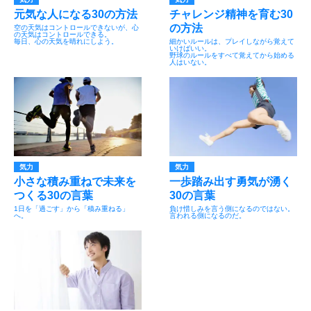
元気な人になる30の方法
チャレンジ精神を育む30
の方法
空の天気はコントロールできないが、心
の天気はコントロールできる。
毎日、心の天気を晴れにしよう。
細かいルールは、プレイしながら覚えて
いけばいい。
野球のルールをすべて覚えてから始める
人はいない。
気力
気力
小さな積み重ねで未来を
一歩踏み出す勇気が湧く
つくる30の言葉
30の言葉
1日を「過ごす」から「積み重ねる」
負け惜しみを言う側になるのではない。
へ。
言われる側になるのだ。