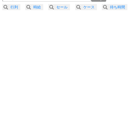
2.5倍速 （241KB 1分1秒）
行列
時給
セール
ケース
待ち時間
3.0倍速 （201KB 51秒）
プラス思考
5
ネガティブな人は、複雑に考える。
3.5倍速 （172KB 43秒）
ポジティブな人は、シンプルに考える。
4.0倍速 （151KB 38秒）
ポジティブ思考になる30の方法
ストレス対策
6
価値観を捨てると、いらいらも消える。
いらいらしない人になる30の方法
プラス思考
7
気持ちはなくていいから、とにかく癖にしてしま
う。
ポジティブ思考になる30の方法
自分磨き
8
いらない物は、徹底的に捨てる。
気品と美しさを身につける30の方法
勉強法
9
謙虚な人こそ、本当に強い人。
頭の使い方がうまくなる30の方法