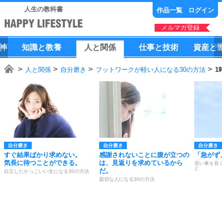
人生の教科書
作品一覧
ログイン
メルマガ登録
神
知識
と
教養
人
と
関係
仕事
と
技術
資産
と
人と関係
自分磨き
フットワークが軽い人になる30の方法
1
自分磨き
自分磨き
自分磨き
すぐ結果ばかり求めない。
感謝されないことに腹が立つの
「急がず
気長に待つことができる。
は、見返りを求めているから
習い事を長
と
だ。
自立したかっこいい女になる30の方法
親切な人になる30の方法