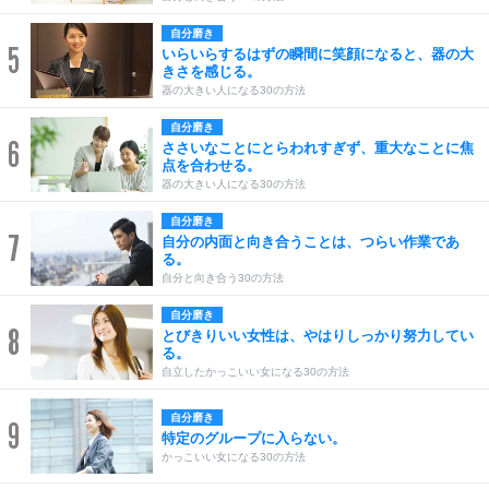
自分磨き
5
いらいらするはずの瞬間に笑顔になると、器の大
きさを感じる。
器の大きい人になる30の方法
自分磨き
6
ささいなことにとらわれすぎず、重大なことに焦
点を合わせる。
器の大きい人になる30の方法
自分磨き
7
自分の内面と向き合うことは、つらい作業であ
る。
自分と向き合う30の方法
自分磨き
8
とびきりいい女性は、やはりしっかり努力してい
る。
自立したかっこいい女になる30の方法
自分磨き
9
特定のグループに入らない。
かっこいい女になる30の方法