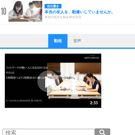
自分磨き
10
本当の友人を、勘違いしていませんか。
本当の自分を知る30の方法
動画
音声
ストレス対策
1
他人と比べない。
いっそのこと、他人を見ない。
いらいらしない人になる30の方法
プラス思考
2
ポジティブになれない原因は、行動しないから。
ポジティブ思考になる30の方法
ストレス対策
3
人生、なんとかなるもの。
2:33
気楽に生きる30の方法
1.0倍速 （601KB 2分33秒）
1.5倍速 （401KB 1分42秒）
自分磨き
4
器の大きい人は、怒りを優しさで表現する。
2.0倍速 （301KB 1分16秒）
器の大きい人になる30の方法