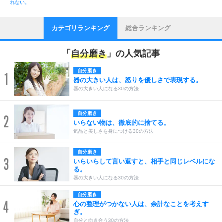
れない。
カテゴリランキング
総合ランキング
「
自分磨き
」の人気記事
自分磨き
1
器の大きい人は、怒りを優しさで表現する。
器の大きい人になる30の方法
自分磨き
2
いらない物は、徹底的に捨てる。
気品と美しさを身につける30の方法
自分磨き
3
いらいらして言い返すと、相手と同じレベルにな
る。
器の大きい人になる30の方法
自分磨き
4
心の整理がつかない人は、余計なことを考えす
ぎ。
自分と向き合う30の方法