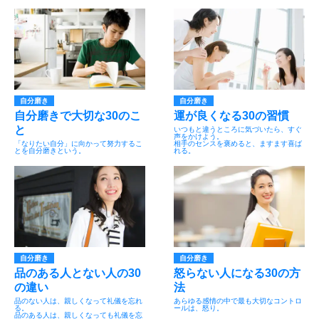
自分磨き
自分磨き
自分磨きで大切な30のこ
運が良くなる30の習慣
と
いつもと違うところに気づいたら、すぐ
声をかけよう。
「なりたい自分」に向かって努力するこ
相手のセンスを褒めると、ますます喜ば
とを自分磨きという。
れる。
自分磨き
自分磨き
品のある人とない人の30
怒らない人になる30の方
の違い
法
品のない人は、親しくなって礼儀を忘れ
あらゆる感情の中で最も大切なコントロ
る。
ールは、怒り。
品のある人は、親しくなっても礼儀を忘