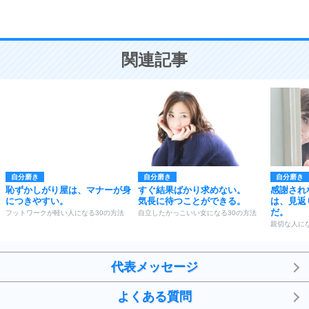
恋愛学
10
人を好きになったら、まず相手を徹底的に信じる
ことが大切。
恋する人が知っておきたい30の大切なこと
関連記事
自分磨き
自分磨き
自分磨き
恥ずかしがり屋は、マナーが身
すぐ結果ばかり求めない。
感謝され
につきやすい。
気長に待つことができる。
は、見返
だ。
フットワークが軽い人になる30の方法
自立したかっこいい女になる30の方法
親切な人にな
代表メッセージ
よくある質問