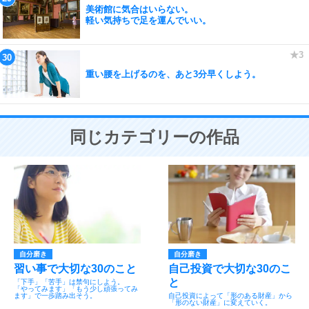
美術館に気合はいらない。
軽い気持ちで足を運んでいい。
重い腰を上げるのを、あと3分早くしよう。
同じカテゴリーの作品
自分磨き
自分磨き
習い事で大切な30のこと
自己投資で大切な30のこ
と
「下手」「苦手」は禁句にしよう。
「やってみます」「もう少し頑張ってみ
ます」で一歩踏み出そう。
自己投資によって「形のある財産」から
「形のない財産」に変えていく。