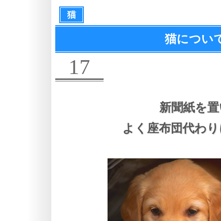
猫
猫につい
17
新聞紙を置
よく座布団代わり