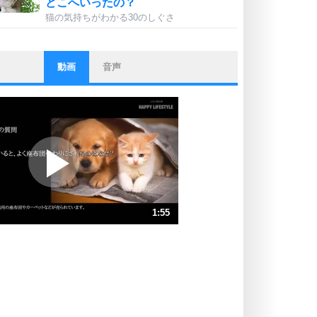
どこへいったの？
猫の気持ちがわかる30のしぐさ
動画
音声
ストレス対策
他人と比べない。
いっそのこと、他人を見ない。
いらいらしない人になる30の方法
プラス思考
ポジティブになれない原因は、行動
しないから。
ポジティブ思考になる30の方法
ストレス対策
1:55
人生、なんとかなるもの。
気楽に生きる30の方法
速 （453KB 1分55秒）
速 （302KB 1分17秒）
自分磨き
器の大きい人は、怒りを優しさで表
速 （227KB 57秒）
現する。
速 （182KB 46秒）
器の大きい人になる30の方法
速 （152KB 38秒）