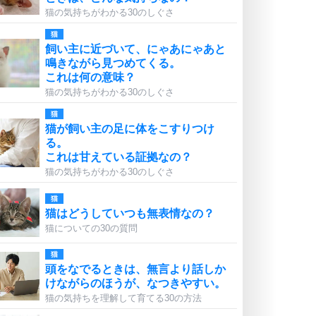
猫の気持ちがわかる30のしぐさ
猫
飼い主に近づいて、にゃあにゃあと
鳴きながら見つめてくる。
これは何の意味？
猫の気持ちがわかる30のしぐさ
猫
猫が飼い主の足に体をこすりつけ
る。
これは甘えている証拠なの？
猫の気持ちがわかる30のしぐさ
猫
猫はどうしていつも無表情なの？
猫についての30の質問
猫
頭をなでるときは、無言より話しか
けながらのほうが、なつきやすい。
猫の気持ちを理解して育てる30の方法