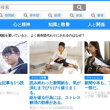
新聞紙
座布団
新聞
保温
奮発
心
精神
知識
教養
人
関係
と
と
と
聞紙を置いていると、よく座布団代わりにされるのはなぜ？
ストレス対策
ファッション
な記事を1つ読
読み終わった新聞紙を、気が
新聞や本も、
。
済むまでびりびり破りまく
一部だ。
る。
たい30のこと
スリムで上品に見
ング術（男性編）
紙を破る行為には、ストレス
解消の効果がある。
気分リフレッシュの100の方法