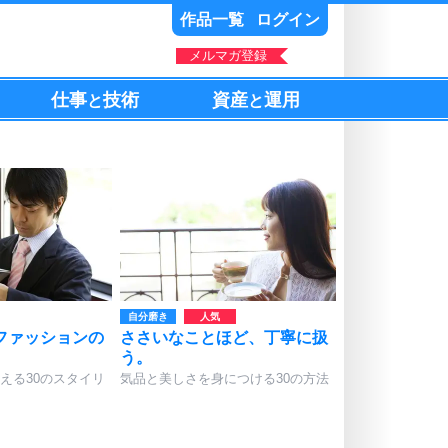
作品一覧
ログイン
メルマガ登録
仕事
技術
資産
運用
と
と
自分磨き
ファッションの
ささいなことほど、丁寧に扱
う。
える30のスタイリ
気品と美しさを身につける30の方法