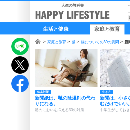
人生の教科書
生活
健康
家庭
教育
と
と
家庭と教育
猫
猫についての30の質問
新
体臭対策
生き方
新聞紙は、靴の除湿剤の代わ
新聞は、小さ
りになる。
むだけでいい
足のにおいを抑える30の対策
中学生がしておき