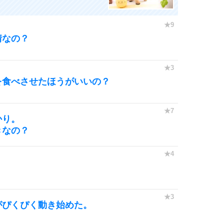
情なの？
を食べさせたほうがいいの？
かり。
きなの？
。
がぴくぴく動き始めた。