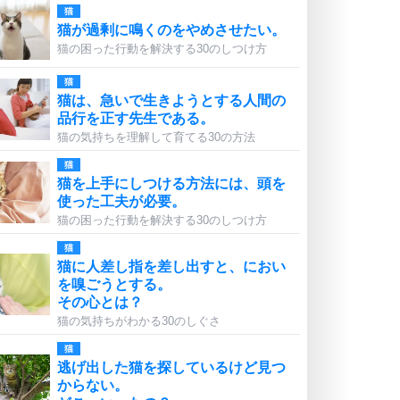
猫
猫が過剰に鳴くのをやめさせたい。
猫の困った行動を解決する30のしつけ方
猫
猫は、急いで生きようとする人間の
品行を正す先生である。
猫の気持ちを理解して育てる30の方法
猫
猫を上手にしつける方法には、頭を
使った工夫が必要。
猫の困った行動を解決する30のしつけ方
猫
猫に人差し指を差し出すと、におい
を嗅ごうとする。
その心とは？
猫の気持ちがわかる30のしぐさ
猫
逃げ出した猫を探しているけど見つ
からない。