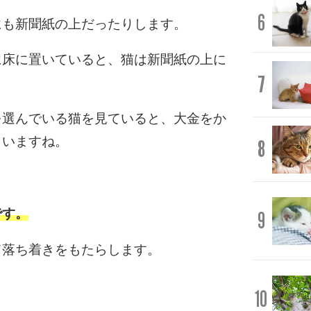
6
にも新聞紙の上だったりします。
に床に置いていると、猫は新聞紙の上に
7
を選んでいる猫を見ていると、大金をか
まいますね。
8
。
です。
9
て落ち着きをもたらします。
。
10