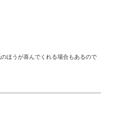
3.5倍
5
4.0倍
6
紙のほうが喜んでくれる場合もあるので
7
8
。
9