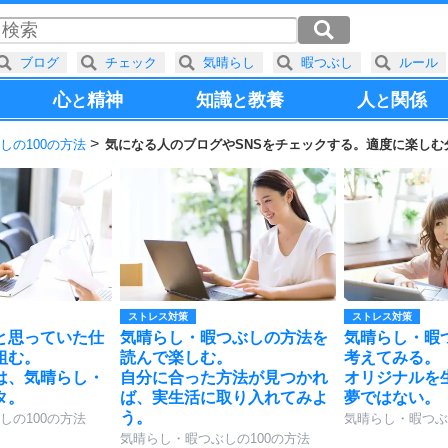
ブログ
チェック
気晴らし
暇つぶし
ルール
心
精神
知識
教養
人
関係
と
と
と
しの100の方法
気になる人のブログやSNSをチェックする。適度に楽し
ストレス対策
ストレス対策
と思っていた仕
気晴らし・暇つぶしの方法を
気晴らし・暇
組む。
読んで楽しむ。
考えてみる。
は、気晴らし・
自分に合った方法が見つかれ
オリジナルを
タ。
ば、実生活に取り入れてみよ
夢ではない。
う。
しの100の方法
気晴らし・暇つぶ
気晴らし・暇つぶしの100の方法