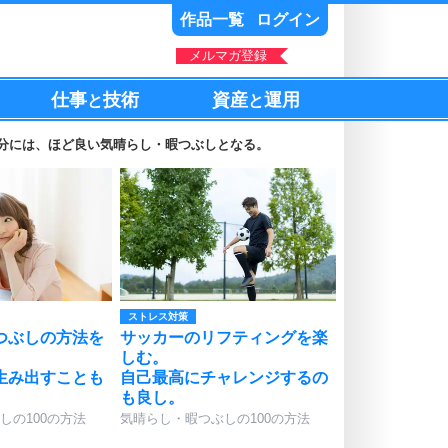
作品一覧
ログイン
メルマガ登録
仕事
技術
資産
運用
と
と
む分には、ほど良い気晴らし・暇つぶしとなる。
ストレス対策
つぶしの方法を
サッカーのリフティングを楽
しむ。
生み出すことも
自己最高にチャレンジするの
も良し。
しの100の方法
気晴らし・暇つぶしの100の方法