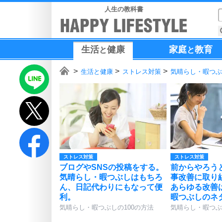
人生の教科書
生活
健康
家庭
教育
と
と
生活と健康
ストレス対策
気晴らし・暇つぶ
ストレス対策
ストレス対策
ブログやSNSの投稿をする。
前からやろう
気晴らし・暇つぶしはもちろ
事改善に取り
ん、日記代わりにもなって便
あらゆる改善
利。
暇つぶしのネ
気晴らし・暇つぶしの100の方法
気晴らし・暇つぶ