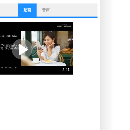
動画
音声
ストレス対策
他人と比べない。
いっそのこと、他人を見ない。
いらいらしない人になる30の方法
プラス思考
ポジティブになれない原因は、行動
しないから。
ポジティブ思考になる30の方法
ストレス対策
2:41
人生、なんとかなるもの。
気楽に生きる30の方法
速 （632KB 2分41秒）
速 （421KB 1分47秒）
自分磨き
器の大きい人は、怒りを優しさで表
速 （316KB 1分20秒）
現する。
速 （253KB 1分4秒）
器の大きい人になる30の方法
速 （211KB 53秒）
プラス思考
速 （181KB 46秒）
ネガティブな人は、複雑に考える。
速 （159KB 40秒）
ポジティブな人は、シンプルに考え