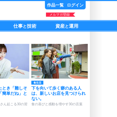
作品一覧
ログイン
メルマガ登録
仕事
技術
資産
運用
と
と
食生活
たとき「難しそ
下を向いて歩く癖のある人
「簡単だね」と
は、新しいお店を見つけられ
。
ない。
さん起こる30の習
食の喜びと感動を増やす30の言葉