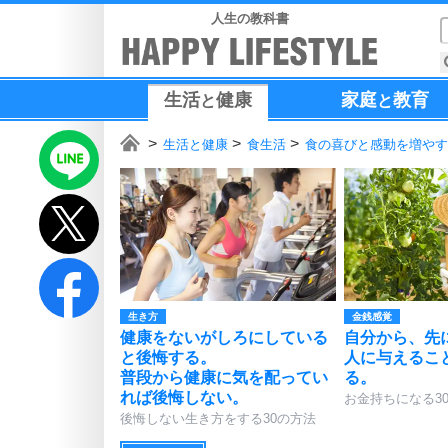
人生の教科書
生活
健康
家庭
教育
と
と
生活と健康
食生活
食の喜びと感動を増やす
生き方
金銭感覚
健康をないがしろにしている
自分から、先
と後悔する。
人に与えるこ
普段から健康に気を配ってい
る。
れば後悔しない。
お金持ちになる3
後悔しない生き方をする30の方法