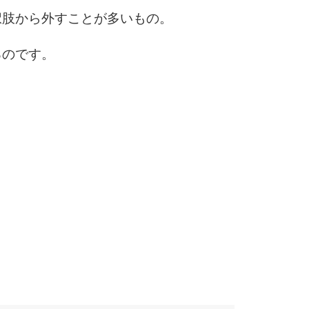
3.5倍
択肢から外すことが多いもの。
5
4.0倍
るのです。
6
7
8
9