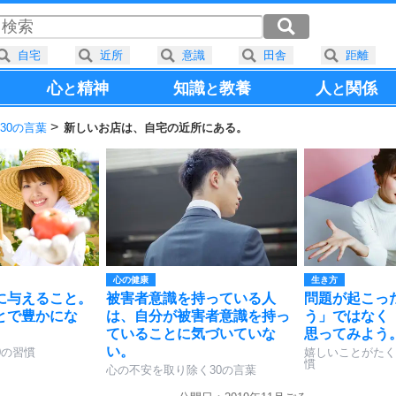
自宅
近所
意識
田舎
距離
心
精神
知識
教養
人
関係
と
と
と
30の言葉
新しいお店は、自宅の近所にある。
心の健康
生き方
に与えること。
被害者意識を持っている人
問題が起こっ
とで豊かにな
は、自分が被害者意識を持っ
う」ではなく
ていることに気づいていな
思ってみよう
い。
0の習慣
嬉しいことがたく
慣
心の不安を取り除く30の言葉