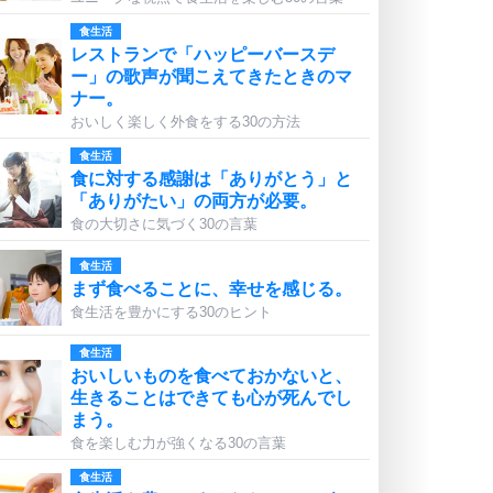
食生活
レストランで「ハッピーバースデ
ー」の歌声が聞こえてきたときのマ
ナー。
おいしく楽しく外食をする30の方法
食生活
食に対する感謝は「ありがとう」と
「ありがたい」の両方が必要。
食の大切さに気づく30の言葉
食生活
まず食べることに、幸せを感じる。
食生活を豊かにする30のヒント
食生活
おいしいものを食べておかないと、
生きることはできても心が死んでし
まう。
食を楽しむ力が強くなる30の言葉
食生活