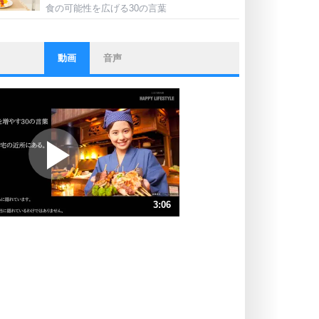
食の可能性を広げる30の言葉
動画
音声
ストレス対策
他人と比べない。
いっそのこと、他人を見ない。
いらいらしない人になる30の方法
プラス思考
ポジティブになれない原因は、行動
しないから。
ポジティブ思考になる30の方法
ストレス対策
3:06
人生、なんとかなるもの。
気楽に生きる30の方法
速 （728KB 3分6秒）
速 （486KB 2分4秒）
自分磨き
器の大きい人は、怒りを優しさで表
速 （364KB 1分33秒）
現する。
速 （292KB 1分14秒）
器の大きい人になる30の方法
速 （243KB 1分2秒）