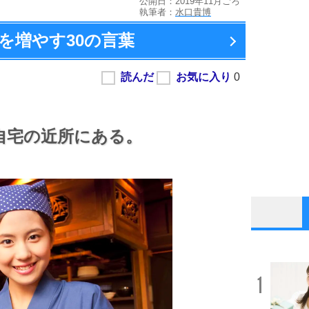
公開日：2019年11月ごろ
執筆者：
水口貴博
を増やす
30の言葉
自宅の近所にある。
1