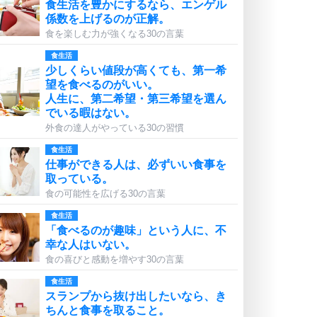
食生活を豊かにするなら、エンゲル
係数を上げるのが正解。
食を楽しむ力が強くなる30の言葉
食生活
少しくらい値段が高くても、第一希
望を食べるのがいい。
人生に、第二希望・第三希望を選ん
でいる暇はない。
外食の達人がやっている30の習慣
食生活
仕事ができる人は、必ずいい食事を
取っている。
食の可能性を広げる30の言葉
食生活
「食べるのが趣味」という人に、不
幸な人はいない。
食の喜びと感動を増やす30の言葉
食生活
スランプから抜け出したいなら、き
ちんと食事を取ること。