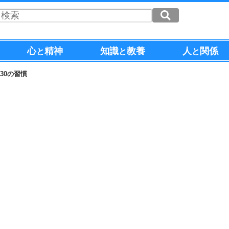
心
精神
知識
教養
人
関係
と
と
と
30の習慣