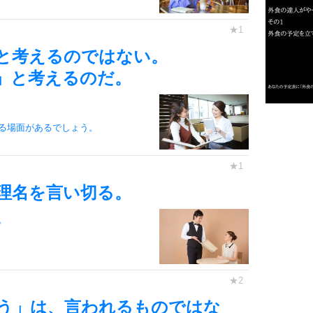
2
と考えるのではない。
」と考えるのだ。
3
1.0倍
る場面があるでしょう。
1.5倍
4
2.0倍
2.5倍
理名を言い切る。
3.0倍
3.5倍
。
5
4.0倍
6
う」は、言われるものではな