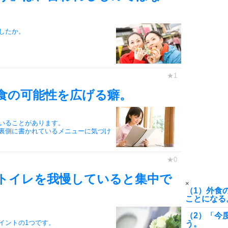
したか。
7
8
食の可能性を広げる癖。
いることがあります。
9
裏側に書かれているメニューに気づけ
10
トイレを我慢していると集中で
×
（1）外食
ことになる
（2）「今
イントの1つです。
う。