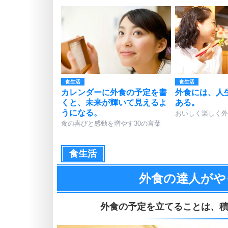
食生活
食生活
カレンダーに外食の予定を書
外食には、人
くと、未来が輝いて見えるよ
ある。
うになる。
おいしく楽しく外
食の喜びと感動を増やす30の言葉
食生活
外食の達人がや
外食の予定を立てることは、