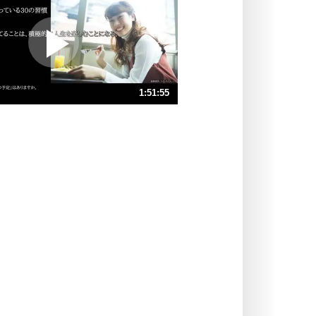
プラス思考
ポジティブになれない原因は、行動
しないから。
ポジティブ思考になる30の方法
ストレス対策
1:51:55
人生、なんとかなるもの。
気楽に生きる30の方法
速 （26MB 1時間52分15秒）
速 （18MB 1時間14分50秒）
自分磨き
器の大きい人は、怒りを優しさで表
速 （13MB 56分7秒）
現する。
速 （11MB 44分54秒）
器の大きい人になる30の方法
速 （8.6MB 37分25秒）
プラス思考
速 （7.4MB 32分4秒）
ネガティブな人は、複雑に考える。
速 （6.5MB 28分3秒）
ポジティブな人は、シンプルに考え
る。
ポジティブ思考になる30の方法
ストレス対策
価値観を捨てると、いらいらも消え
る。