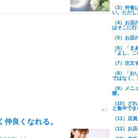
（3）外食
い。ただし
（4）お店
はそこに行
（5）お店
（6）「ま
「よし、こ
（7）注文
（8）「お
ではなく、
（9）メニ
癖。
（10）ど
と集中でき
（11）店
く仲良くなれる。
（12）お