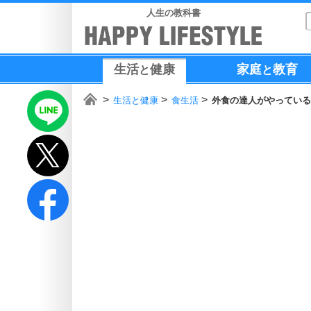
人生の教科書
生活
健康
家庭
教育
と
と
生活と健康
食生活
外食の達人がやっている