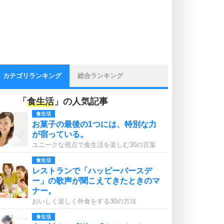
カテゴリランキング
総合ランキング
「
食生活
」の人気記事
食生活
お菓子の最後の1つには、特別な力
が宿っている。
ユニークな視点で食生活を楽しむ30の言葉
食生活
レストランで「ハッピーバースデ
ー」の歌声が聞こえてきたときのマ
ナー。
おいしく楽しく外食をする30の方法
食生活