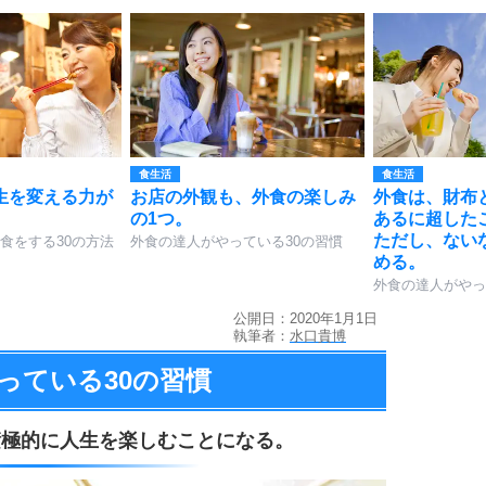
食生活
食生活
生を変える力が
お店の外観も、外食の楽しみ
外食は、財布
の1つ。
あるに超した
ただし、ない
食をする30の方法
外食の達人がやっている30の習慣
める。
外食の達人がやっ
公開日：2020年1月1日
執筆者：
水口貴博
っている
30の習慣
積極的に人生を楽しむことになる。