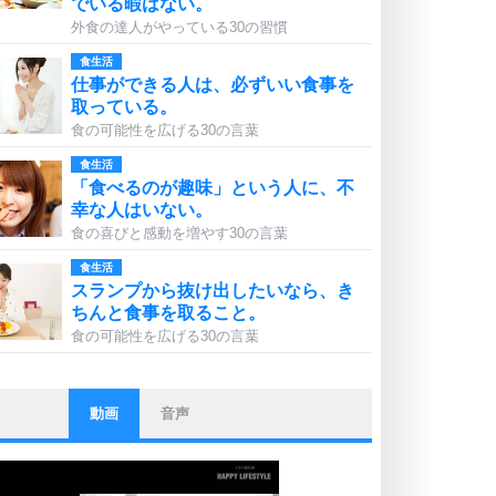
でいる暇はない。
外食の達人がやっている30の習慣
食生活
仕事ができる人は、必ずいい食事を
取っている。
食の可能性を広げる30の言葉
食生活
「食べるのが趣味」という人に、不
幸な人はいない。
食の喜びと感動を増やす30の言葉
食生活
スランプから抜け出したいなら、き
ちんと食事を取ること。
食の可能性を広げる30の言葉
動画
音声
ストレス対策
他人と比べない。
いっそのこと、他人を見ない。
いらいらしない人になる30の方法