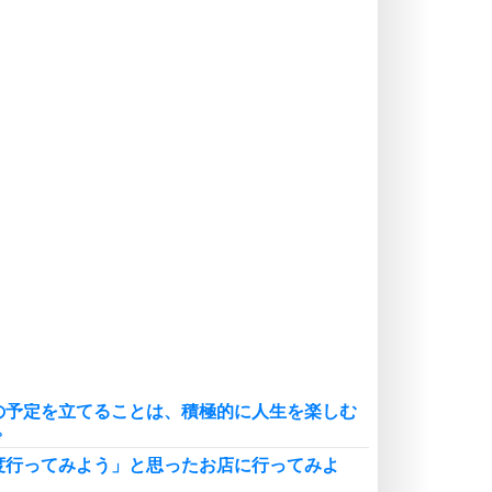
いらいらしない人になる30の方法
プラス思考
気持ちはなくていいから、とにかく
癖にしてしまう。
ポジティブ思考になる30の方法
自分磨き
いらない物は、徹底的に捨てる。
気品と美しさを身につける30の方法
勉強法
謙虚な人こそ、本当に強い人。
頭の使い方がうまくなる30の方法
恋愛学
人を好きになったら、まず相手を徹
底的に信じることが大切。
の予定を立てることは、積極的に人生を楽しむ
恋する人が知っておきたい30の大切なこと
。
度行ってみよう」と思ったお店に行ってみよ