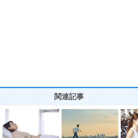
7
気持ちはなくていいから、とにかく癖にしてしま
う。
ポジティブ思考になる30の方法
自分磨き
8
いらない物は、徹底的に捨てる。
気品と美しさを身につける30の方法
勉強法
9
謙虚な人こそ、本当に強い人。
頭の使い方がうまくなる30の方法
恋愛学
10
人を好きになったら、まず相手を徹底的に信じる
ことが大切。
恋する人が知っておきたい30の大切なこと
関連記事