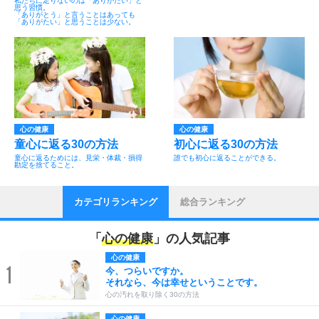
私たちに足りないのは「ありがたい」と
思う習慣。
「ありがとう」と言うことはあっても
「ありがたい」と思うことは少ない。
心の健康
心の健康
童心に返る30の方法
初心に返る30の方法
童心に返るためには、見栄・体裁・損得
誰でも初心に返ることができる。
勘定を捨てること。
カテゴリランキング
総合ランキング
「
心の健康
」の人気記事
心の健康
1
今、つらいですか。
それなら、今は幸せということです。
心の汚れを取り除く30の方法
心の健康