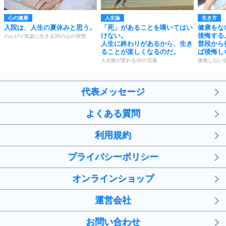
心の健康
人生論
生き方
入院は、人生の夏休みと思う。
「死」があることを嘆いてはい
健康をな
けない。
後悔する
のんびり気楽に生きる30の心の習慣
人生に終わりがあるから、生き
普段から
ることが楽しくなるのだ。
ば後悔し
人生観が変わる30の言葉
後悔しない
代表メッセージ
よくある質問
利用規約
プライバシーポリシー
オンラインショップ
運営会社
お問い合わせ