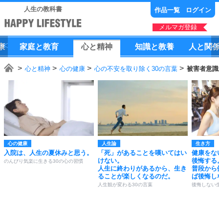
人生の教科書
作品一覧
ログイン
メルマガ登録
康
家庭
と
教育
心
と
精神
知識
と
教養
人
と
関
心と精神
心の健康
心の不安を取り除く30の言葉
被害者意識
心の健康
人生論
生き方
入院は、人生の夏休みと思う。
「死」があることを嘆いてはい
健康をな
けない。
後悔する
のんびり気楽に生きる30の心の習慣
人生に終わりがあるから、生き
普段から
ることが楽しくなるのだ。
ば後悔し
人生観が変わる30の言葉
後悔しない