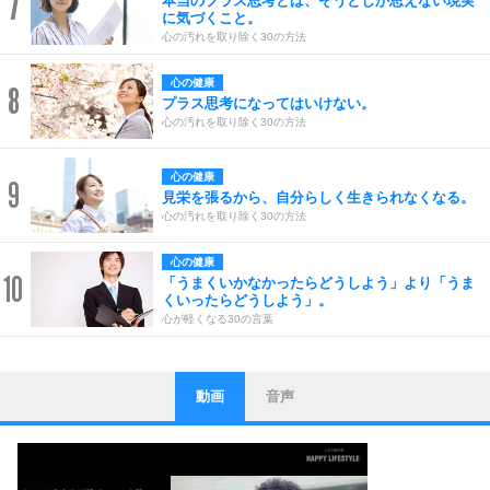
7
本当のプラス思考とは、そうとしか思えない現実
に気づくこと。
心の汚れを取り除く30の方法
心の健康
8
プラス思考になってはいけない。
心の汚れを取り除く30の方法
心の健康
9
見栄を張るから、自分らしく生きられなくなる。
心の汚れを取り除く30の方法
心の健康
10
「うまくいかなかったらどうしよう」より「うま
くいったらどうしよう」。
心が軽くなる30の言葉
動画
音声
ストレス対策
1
他人と比べない。
いっそのこと、他人を見ない。
いらいらしない人になる30の方法