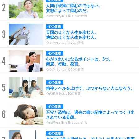
2
人間は現実に悩むのではない。
妄想によって悩むのだ。
心の汚れを取り除く30の方法
心の健康
3
天国のような人生を歩む人。
地獄のような人生を歩む人。
心をきれいにする30の習慣
心の健康
4
心がきれいになるポイントは、3つ。
態度、行動、発言。
心をきれいにする30の習慣
心の健康
5
精神レベルを上げて、ぶつからない人になろう。
心の健康を保つ30の言葉
心の健康
6
不安と恐怖は、過去の暗い記憶によってつくり出
されている妄想。
心の汚れを取り除く30の方法
心の健康