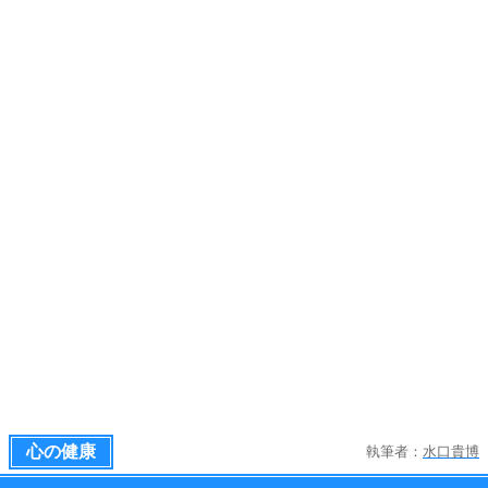
心の健康
執筆者：
水口貴博