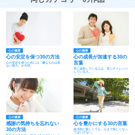
心の健康
心の健康
心の安定を保つ30の方法
心の成長が加速する30の
言葉
心の安定を保つためには「嫌なものは見
ない努力」が大切。
常に成長している人は、常にチャレンジ
している人。
心の健康
心の健康
感謝の気持ちを忘れない
心を豊かにする30の言葉
30の方法
経済的に貧しくても、心まで貧しくなっ
てはいけない。