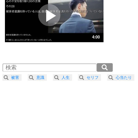
プラス思考
2
ポジティブになれない原因は、行動しないから。
ポジティブ思考になる30の方法
ストレス対策
3
人生、なんとかなるもの。
4:00
気楽に生きる30の方法
1.0倍速 （939KB 4分0秒）
1.5倍速 （626KB 2分40秒）
自分磨き
4
器の大きい人は、怒りを優しさで表現する。
2.0倍速 （470KB 2分0秒）
器の大きい人になる30の方法
2.5倍速 （376KB 1分36秒）
被害
意識
人生
セリフ
心当たり
3.0倍速 （314KB 1分20秒）
プラス思考
5
ネガティブな人は、複雑に考える。
3.5倍速 （269KB 1分8秒）
ポジティブな人は、シンプルに考える。
4.0倍速 （235KB 1分0秒）
ポジティブ思考になる30の方法
ストレス対策
6
価値観を捨てると、いらいらも消える。
いらいらしない人になる30の方法
プラス思考