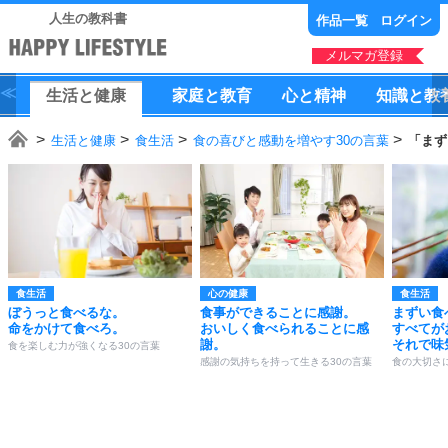
人生の教科書
作品一覧
ログイン
メルマガ登録
生活
と
健康
家庭
と
教育
心
と
精神
知識
と
教
生活と健康
食生活
食の喜びと感動を増やす30の言葉
「まず
食生活
心の健康
食生活
ぼうっと食べるな。
食事ができることに感謝。
まずい食
命をかけて食べろ。
おいしく食べられることに感
すべてが
謝。
それで味
食を楽しむ力が強くなる30の言葉
感謝の気持ちを持って生きる30の言葉
食の大切さ