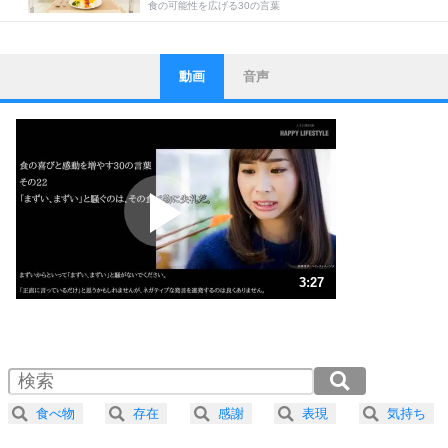
食の可能性を広げる30の言葉
動画
音声
ストレス対策
1
他人と比べない。
いっそのこと、他人を見ない。
いらいらしない人になる30の方法
プラス思考
2
ポジティブになれない原因は、行動しないから。
ポジティブ思考になる30の方法
ストレス対策
3
人生、なんとかなるもの。
3:27
気楽に生きる30の方法
1.0倍速 （812KB 3分27秒）
1.5倍速 （542KB 2分18秒）
自分磨き
4
器の大きい人は、怒りを優しさで表現する。
2.0倍速 （406KB 1分43秒）
器の大きい人になる30の方法
2.5倍速 （325KB 1分23秒）
食べ物
存在
感謝
表現
気持ち
3.0倍速 （271KB 1分9秒）
プラス思考
ネガティブな人は、複雑に考える。