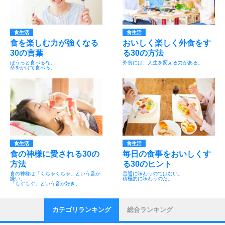
食生活
食生活
食を楽しむ力が強くなる
おいしく楽しく外食をす
30の言葉
る30の方法
ぼうっと食べるな。
外食には、人生を変える力がある。
命をかけて食べろ。
食生活
食生活
食の神様に愛される30の
毎日の食事をおいしくす
方法
る30のヒント
食の神様は「くちゃくちゃ」という音が
普通に味わうのではない。
嫌い。
積極的に味わうのだ。
「もぐもぐ」という音が好き。
カテゴリランキング
総合ランキング