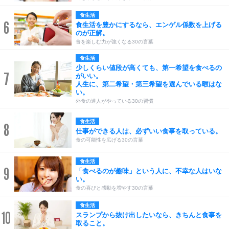
食生活
6
食生活を豊かにするなら、エンゲル係数を上げる
のが正解。
食を楽しむ力が強くなる30の言葉
食生活
少しくらい値段が高くても、第一希望を食べるの
7
がいい。
人生に、第二希望・第三希望を選んでいる暇はな
い。
外食の達人がやっている30の習慣
食生活
8
仕事ができる人は、必ずいい食事を取っている。
食の可能性を広げる30の言葉
食生活
9
「食べるのが趣味」という人に、不幸な人はいな
い。
食の喜びと感動を増やす30の言葉
食生活
10
スランプから抜け出したいなら、きちんと食事を
取ること。