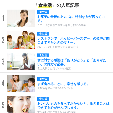
「
食生活
」の人気記事
食生活
1
お菓子の最後の1つには、特別な力が宿ってい
る。
ユニークな視点で食生活を楽しむ30の言葉
食生活
2
レストランで「ハッピーバースデー」の歌声が聞
こえてきたときのマナー。
おいしく楽しく外食をする30の方法
食生活
3
食に対する感謝は「ありがとう」と「ありがた
い」の両方が必要。
食の大切さに気づく30の言葉
食生活
4
まず食べることに、幸せを感じる。
食生活を豊かにする30のヒント
食生活
5
おいしいものを食べておかないと、生きることは
できても心が死んでしまう。
食を楽しむ力が強くなる30の言葉