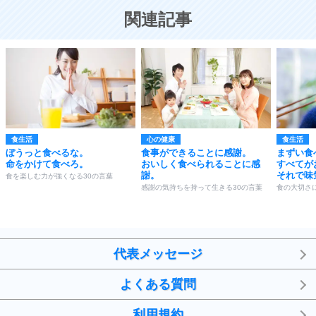
恋する人が知っておきたい30の大切なこと
関連記事
食生活
心の健康
食生活
ぼうっと食べるな。
食事ができることに感謝。
まずい食
命をかけて食べろ。
おいしく食べられることに感
すべてが
謝。
それで味
食を楽しむ力が強くなる30の言葉
感謝の気持ちを持って生きる30の言葉
食の大切さ
代表メッセージ
よくある質問
利用規約