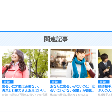
勉強法
9
謙虚な人こそ、本当に強い人。
頭の使い方がうまくなる30の方法
恋愛学
10
人を好きになったら、まず相手を徹底的に信じる
ことが大切。
恋する人が知っておきたい30の大切なこと
関連記事
出会い
出会い
出会い
出会いに才能は必要ない。
あなたに出会いがないのは「出
結婚相手
勇気と行動力さえあればいい。
会いにいかない習慣」が原因。
さんの人
出会いの意味と可能性に気づく30の言葉
縁結びの神様に愛される30の方法
結婚相手と