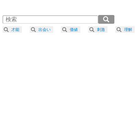
1.0倍速 （1.2MB 5分0秒）
1.5倍速 （784KB 3分20秒）
自分磨き
4
器の大きい人は、怒りを優しさで表現する。
2.0倍速 （588KB 2分30秒）
器の大きい人になる30の方法
2.5倍速 （470KB 2分0秒）
才能
出会い
価値
刺激
理解
3.0倍速 （392KB 1分40秒）
プラス思考
5
ネガティブな人は、複雑に考える。
3.5倍速 （336KB 1分25秒）
ポジティブな人は、シンプルに考える。
4.0倍速 （294KB 1分15秒）
ポジティブ思考になる30の方法
ストレス対策
6
価値観を捨てると、いらいらも消える。
いらいらしない人になる30の方法
プラス思考
7
気持ちはなくていいから、とにかく癖にしてしま
う。
ポジティブ思考になる30の方法
自分磨き
8
いらない物は、徹底的に捨てる。
気品と美しさを身につける30の方法