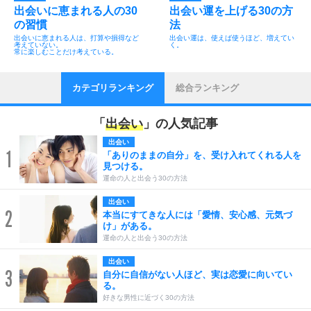
出会いに恵まれる人の30
出会い運を上げる30の方
の習慣
法
出会いに恵まれる人は、打算や損得など
出会い運は、使えば使うほど、増えてい
考えていない。
く。
常に楽しむことだけ考えている。
カテゴリランキング
総合ランキング
「
出会い
」の人気記事
出会い
1
「ありのままの自分」を、受け入れてくれる人を
見つける。
運命の人と出会う30の方法
出会い
2
本当にすてきな人には「愛情、安心感、元気づ
け」がある。
運命の人と出会う30の方法
出会い
3
自分に自信がない人ほど、実は恋愛に向いてい
る。
好きな男性に近づく30の方法