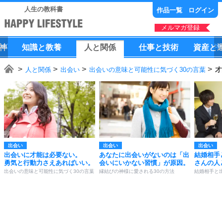
人生の教科書
作品一覧
ログイン
メルマガ登録
神
知識
と
教養
人
と
関係
仕事
と
技術
資産
と
人と関係
出会い
出会いの意味と可能性に気づく30の言葉
才
出会い
出会い
出会い
出会いに才能は必要ない。
あなたに出会いがないのは「出
結婚相手
勇気と行動力さえあればいい。
会いにいかない習慣」が原因。
さんの人
出会いの意味と可能性に気づく30の言葉
縁結びの神様に愛される30の方法
結婚相手と