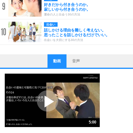
9
好きだから付き合うのか。
寂しいから付き合うのか。
運命の人と出会う30の方法
出会い
10
話しかける理由を難しく考えない。
思ったことを話しかけるだけでいい。
出会いを大切にする30の方法
動画
音声
ストレス対策
1
他人と比べない。
いっそのこと、他人を見ない。
いらいらしない人になる30の方法
プラス思考
2
ポジティブになれない原因は、行動しないから。
ポジティブ思考になる30の方法
ストレス対策
3
人生、なんとかなるもの。
5:00
気楽に生きる30の方法