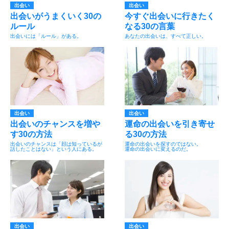
出会い
出会い
出会いがうまくいく30の
今すぐ出会いに行きたく
ルール
なる30の言葉
出会いには「ルール」がある。
あなたの出会いは、すべて正しい。
出会い
出会い
出会いのチャンスを増や
運命の出会いを引き寄せ
す30の方法
る30の方法
出会いのチャンスは「顔は知っているが
運命の出会いを探すのではない。
話したことはない」という人にある。
運命の出会いに変えるのだ。
出会い
出会い