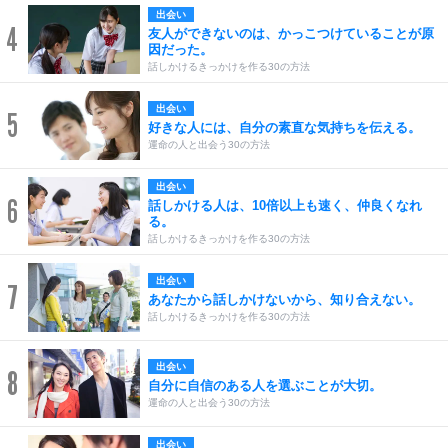
出会い
4
友人ができないのは、かっこつけていることが原
因だった。
話しかけるきっかけを作る30の方法
出会い
5
好きな人には、自分の素直な気持ちを伝える。
運命の人と出会う30の方法
出会い
6
話しかける人は、10倍以上も速く、仲良くなれ
る。
話しかけるきっかけを作る30の方法
出会い
7
あなたから話しかけないから、知り合えない。
話しかけるきっかけを作る30の方法
出会い
8
自分に自信のある人を選ぶことが大切。
運命の人と出会う30の方法
出会い