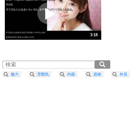
プラス思考
2
ポジティブになれない原因は、行動しないから。
ポジティブ思考になる30の方法
ストレス対策
3
人生、なんとかなるもの。
3:18
気楽に生きる30の方法
1.0倍速 （777KB 3分18秒）
1.5倍速 （518KB 2分12秒）
自分磨き
4
器の大きい人は、怒りを優しさで表現する。
2.0倍速 （389KB 1分39秒）
器の大きい人になる30の方法
2.5倍速 （311KB 1分19秒）
魅力
雰囲気
内面
資格
外見
3.0倍速 （260KB 1分6秒）
プラス思考
5
ネガティブな人は、複雑に考える。
3.5倍速 （223KB 56秒）
ポジティブな人は、シンプルに考える。
4.0倍速 （195KB 49秒）
ポジティブ思考になる30の方法
ストレス対策
6
価値観を捨てると、いらいらも消える。
いらいらしない人になる30の方法
プラス思考