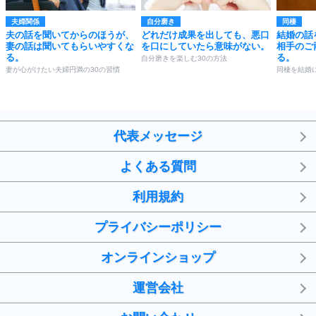
夫婦関係
自分磨き
同棲
夫の話を聞いてからのほうが、
どれだけ成果を出しても、悪口
結婚の話
妻の話は聞いてもらいやすくな
を口にしていたら意味がない。
相手のご
る。
る。
自分磨きを楽しむ30の方法
妻が心がけたい夫婦円満の30の習慣
同棲を結婚
代表メッセージ
よくある質問
利用規約
プライバシーポリシー
オンラインショップ
運営会社