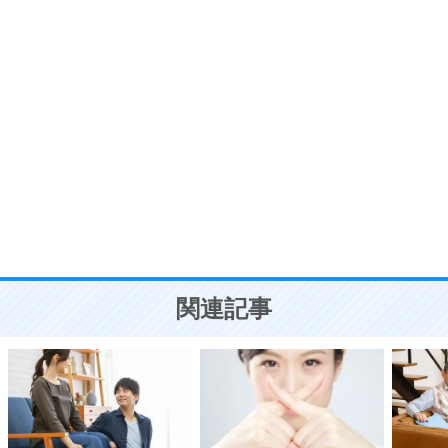
7
気持ちはなくていいから、とにかく癖にしてしま
う。
ポジティブ思考になる30の方法
自分磨き
8
いらない物は、徹底的に捨てる。
気品と美しさを身につける30の方法
勉強法
9
謙虚な人こそ、本当に強い人。
頭の使い方がうまくなる30の方法
恋愛学
10
人を好きになったら、まず相手を徹底的に信じる
ことが大切。
恋する人が知っておきたい30の大切なこと
関連記事