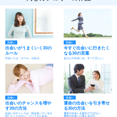
出会い
出会い
出会いがうまくいく30の
今すぐ出会いに行きたく
ルール
なる30の言葉
出会いには「ルール」がある。
あなたの出会いは、すべて正しい。
出会い
出会い
出会いのチャンスを増や
運命の出会いを引き寄せ
す30の方法
る30の方法
出会いのチャンスは「顔は知っているが
運命の出会いを探すのではない。
話したことはない」という人にある。
運命の出会いに変えるのだ。