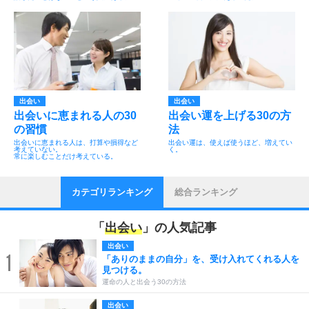
出会い
出会い
出会いに恵まれる人の30
出会い運を上げる30の方
の習慣
法
出会いに恵まれる人は、打算や損得など
出会い運は、使えば使うほど、増えてい
考えていない。
く。
常に楽しむことだけ考えている。
カテゴリランキング
総合ランキング
「
出会い
」の人気記事
出会い
1
「ありのままの自分」を、受け入れてくれる人を
見つける。
運命の人と出会う30の方法
出会い