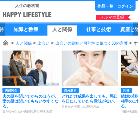
人生の教科書
作品一覧
ログイン
メルマガ登録
神
知識
と
教養
人
と
関係
仕事
と
技術
資産
と
人と関係
出会い
出会いの意味と可能性に気づく30の言葉
す
夫婦関係
自分磨き
同棲
夫の話を聞いてからのほうが、
どれだけ成果を出しても、悪口
結婚の話
妻の話は聞いてもらいやすくな
を口にしていたら意味がない。
相手のご
る。
る。
自分磨きを楽しむ30の方法
妻が心がけたい夫婦円満の30の習慣
同棲を結婚