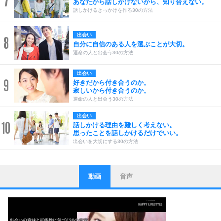
7
あなたから話しかけないから、知り合えない。
話しかけるきっかけを作る30の方法
出会い
8
自分に自信のある人を選ぶことが大切。
運命の人と出会う30の方法
出会い
9
好きだから付き合うのか。
寂しいから付き合うのか。
運命の人と出会う30の方法
出会い
10
話しかける理由を難しく考えない。
思ったことを話しかけるだけでいい。
出会いを大切にする30の方法
動画
音声
ストレス対策
1
他人と比べない。
いっそのこと、他人を見ない。
いらいらしない人になる30の方法