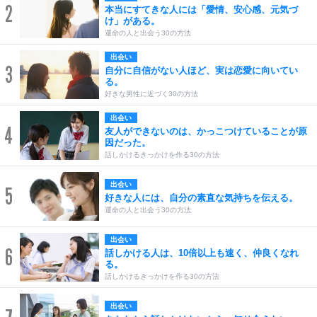
2
本当にすてきな人には「愛情、安心感、元気づ
け」がある。
運命の人と出会う30の方法
出会い
3
自分に自信がない人ほど、実は恋愛に向いてい
る。
好きな男性に近づく30の方法
出会い
4
友人ができないのは、かっこつけていることが原
因だった。
話しかけるきっかけを作る30の方法
出会い
5
好きな人には、自分の素直な気持ちを伝える。
運命の人と出会う30の方法
出会い
6
話しかける人は、10倍以上も速く、仲良くなれ
る。
話しかけるきっかけを作る30の方法
出会い