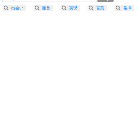
2.5倍速 （270KB 1分9秒）
出会い
順番
実現
言葉
発揮
3.0倍速 （226KB 57秒）
プラス思考
5
ネガティブな人は、複雑に考える。
3.5倍速 （193KB 49秒）
ポジティブな人は、シンプルに考える。
4.0倍速 （169KB 43秒）
ポジティブ思考になる30の方法
ストレス対策
6
価値観を捨てると、いらいらも消える。
いらいらしない人になる30の方法
プラス思考
7
気持ちはなくていいから、とにかく癖にしてしま
う。
ポジティブ思考になる30の方法
自分磨き
8
いらない物は、徹底的に捨てる。
気品と美しさを身につける30の方法
勉強法
9
謙虚な人こそ、本当に強い人。
頭の使い方がうまくなる30の方法