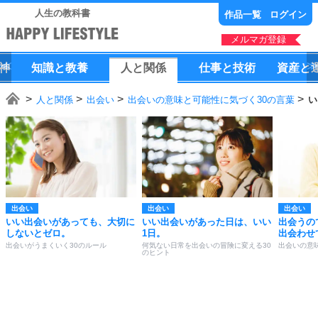
人生の教科書
作品一覧
ログイン
メルマガ登録
神
知識
と
教養
人
と
関係
仕事
と
技術
資産
と
人と関係
出会い
出会いの意味と可能性に気づく30の言葉
い
出会い
出会い
出会い
いい出会いがあっても、大切に
いい出会いがあった日は、いい
出会うの
しないとゼロ。
1日。
出会わせ
出会いがうまくいく30のルール
何気ない日常を出会いの冒険に変える30
出会いの意
のヒント