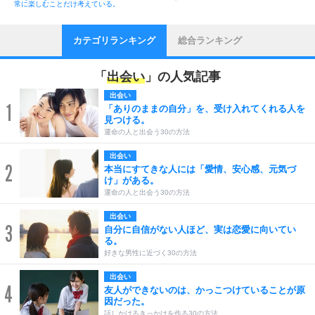
常に楽しむことだけ考えている。
カテゴリランキング
総合ランキング
「
出会い
」の人気記事
出会い
1
「ありのままの自分」を、受け入れてくれる人を
見つける。
運命の人と出会う30の方法
出会い
2
本当にすてきな人には「愛情、安心感、元気づ
け」がある。
運命の人と出会う30の方法
出会い
3
自分に自信がない人ほど、実は恋愛に向いてい
る。
好きな男性に近づく30の方法
出会い
4
友人ができないのは、かっこつけていることが原
因だった。
話しかけるきっかけを作る30の方法