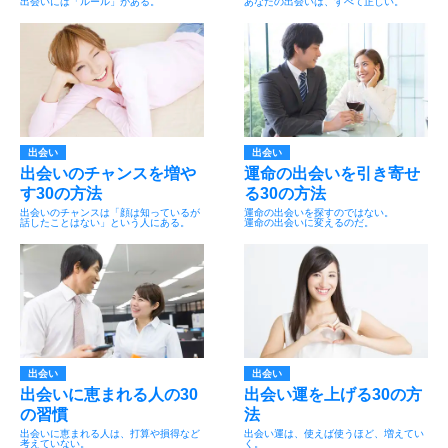
出会いには「ルール」がある。
あなたの出会いは、すべて正しい。
出会い
出会い
出会いのチャンスを増や
運命の出会いを引き寄せ
す30の方法
る30の方法
出会いのチャンスは「顔は知っているが
運命の出会いを探すのではない。
話したことはない」という人にある。
運命の出会いに変えるのだ。
出会い
出会い
出会いに恵まれる人の30
出会い運を上げる30の方
の習慣
法
出会いに恵まれる人は、打算や損得など
出会い運は、使えば使うほど、増えてい
考えていない。
く。