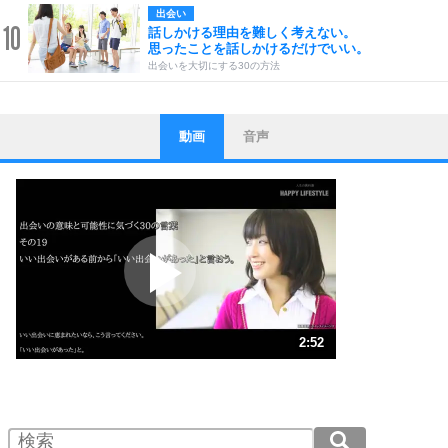
出会い
10
話しかける理由を難しく考えない。
思ったことを話しかけるだけでいい。
出会いを大切にする30の方法
動画
音声
ストレス対策
1
他人と比べない。
いっそのこと、他人を見ない。
いらいらしない人になる30の方法
プラス思考
2
ポジティブになれない原因は、行動しないから。
ポジティブ思考になる30の方法
ストレス対策
3
人生、なんとかなるもの。
2:52
気楽に生きる30の方法
1.0倍速 （675KB 2分52秒）
1.5倍速 （450KB 1分55秒）
自分磨き
4
器の大きい人は、怒りを優しさで表現する。
2.0倍速 （338KB 1分26秒）
器の大きい人になる30の方法