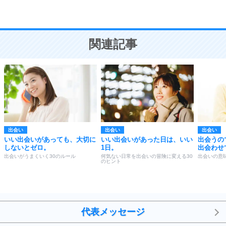
恋愛学
10
人を好きになったら、まず相手を徹底的に信じる
ことが大切。
恋する人が知っておきたい30の大切なこと
関連記事
出会い
出会い
出会い
いい出会いがあっても、大切に
いい出会いがあった日は、いい
出会うの
しないとゼロ。
1日。
出会わせ
出会いがうまくいく30のルール
何気ない日常を出会いの冒険に変える30
出会いの意
のヒント
代表メッセージ