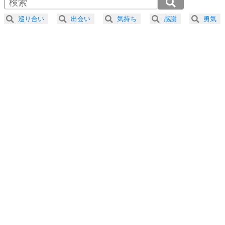
2.0倍速 （276KB 1分10秒）
器の大きい人になる30の方法
2.5倍速 （221KB 56秒）
巡り合い
出会い
気持ち
感謝
勇気
3.0倍速 （184KB 46秒）
プラス思考
5
ネガティブな人は、複雑に考える。
3.5倍速 （158KB 40秒）
ポジティブな人は、シンプルに考える。
4.0倍速 （138KB 35秒）
ポジティブ思考になる30の方法
ストレス対策
6
価値観を捨てると、いらいらも消える。
いらいらしない人になる30の方法
プラス思考
7
気持ちはなくていいから、とにかく癖にしてしま
う。
ポジティブ思考になる30の方法
自分磨き
8
いらない物は、徹底的に捨てる。
気品と美しさを身につける30の方法
勉強法
9
謙虚な人こそ、本当に強い人。
頭の使い方がうまくなる30の方法