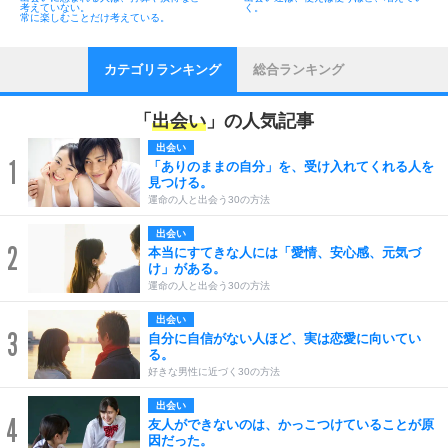
考えていない。
く。
常に楽しむことだけ考えている。
カテゴリランキング
総合ランキング
「
出会い
」の人気記事
出会い
1
「ありのままの自分」を、受け入れてくれる人を
見つける。
運命の人と出会う30の方法
出会い
2
本当にすてきな人には「愛情、安心感、元気づ
け」がある。
運命の人と出会う30の方法
出会い
3
自分に自信がない人ほど、実は恋愛に向いてい
る。
好きな男性に近づく30の方法
出会い
4
友人ができないのは、かっこつけていることが原
因だった。