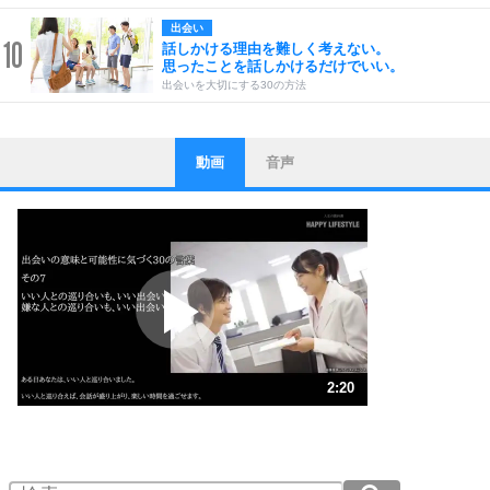
出会い
10
話しかける理由を難しく考えない。
思ったことを話しかけるだけでいい。
出会いを大切にする30の方法
動画
音声
ストレス対策
1
他人と比べない。
いっそのこと、他人を見ない。
いらいらしない人になる30の方法
プラス思考
2
ポジティブになれない原因は、行動しないから。
ポジティブ思考になる30の方法
ストレス対策
3
人生、なんとかなるもの。
2:20
気楽に生きる30の方法
1.0倍速 （550KB 2分20秒）
1.5倍速 （367KB 1分33秒）
自分磨き
4
器の大きい人は、怒りを優しさで表現する。