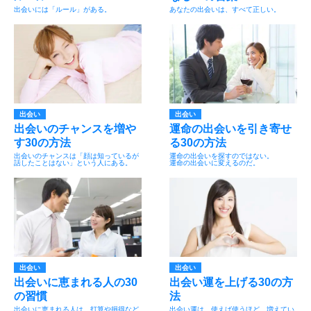
出会いには「ルール」がある。
あなたの出会いは、すべて正しい。
出会い
出会い
出会いのチャンスを増や
運命の出会いを引き寄せ
す30の方法
る30の方法
出会いのチャンスは「顔は知っているが
運命の出会いを探すのではない。
話したことはない」という人にある。
運命の出会いに変えるのだ。
出会い
出会い
出会いに恵まれる人の30
出会い運を上げる30の方
の習慣
法
出会いに恵まれる人は、打算や損得など
出会い運は、使えば使うほど、増えてい