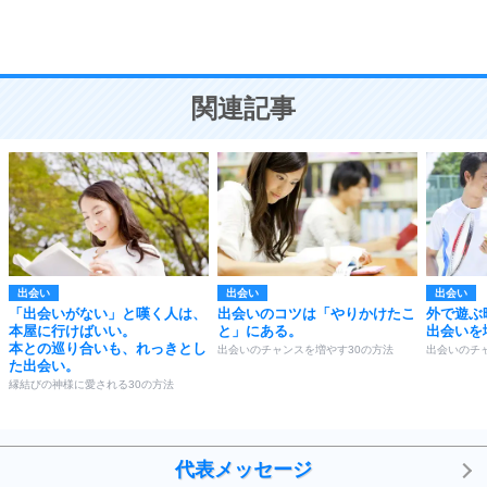
恋愛学
10
人を好きになったら、まず相手を徹底的に信じる
ことが大切。
恋する人が知っておきたい30の大切なこと
関連記事
出会い
出会い
出会い
「出会いがない」と嘆く人は、
出会いのコツは「やりかけたこ
外で遊ぶ
本屋に行けばいい。
と」にある。
出会いを
本との巡り合いも、れっきとし
出会いのチャンスを増やす30の方法
出会いのチ
た出会い。
縁結びの神様に愛される30の方法
代表メッセージ