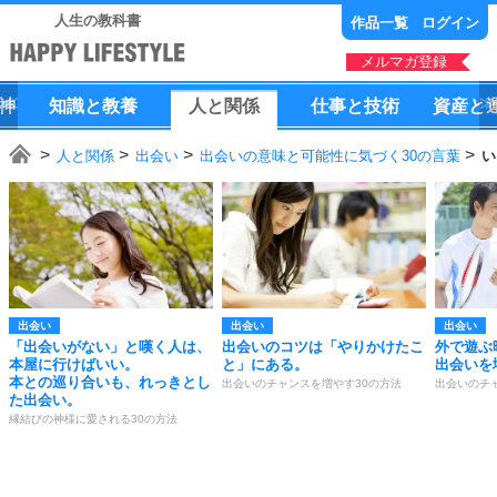
人生の教科書
作品一覧
ログイン
メルマガ登録
神
知識
と
教養
人
と
関係
仕事
と
技術
資産
と
人と関係
出会い
出会いの意味と可能性に気づく30の言葉
い
出会い
出会い
出会い
「出会いがない」と嘆く人は、
出会いのコツは「やりかけたこ
外で遊ぶ
本屋に行けばいい。
と」にある。
出会いを
本との巡り合いも、れっきとし
出会いのチャンスを増やす30の方法
出会いのチ
た出会い。
縁結びの神様に愛される30の方法