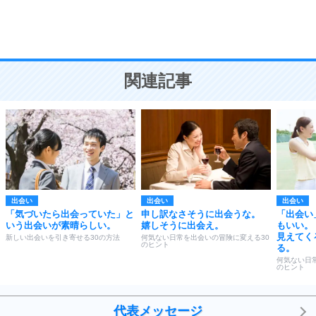
頭の使い方がうまくなる30の方法
恋愛学
10
人を好きになったら、まず相手を徹底的に信じる
ことが大切。
恋する人が知っておきたい30の大切なこと
関連記事
出会い
出会い
出会い
「気づいたら出会っていた」と
申し訳なさそうに出会うな。
「出会い
いう出会いが素晴らしい。
嬉しそうに出会え。
もいい。
見えてく
新しい出会いを引き寄せる30の方法
何気ない日常を出会いの冒険に変える30
のヒント
る。
何気ない日
のヒント
代表メッセージ