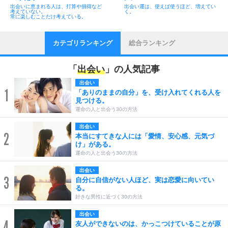
出会いに恵まれる人は、打算や損得など
出会い運は、使えば使うほど、増えてい
考えていない。
く。
常に楽しむことだけ考えている。
カテゴリランキング
総合ランキング
「
出会い
」の人気記事
出会い
1
「ありのままの自分」を、受け入れてくれる人を
見つける。
運命の人と出会う30の方法
出会い
2
本当にすてきな人には「愛情、安心感、元気づ
け」がある。
運命の人と出会う30の方法
出会い
3
自分に自信がない人ほど、実は恋愛に向いてい
る。
好きな男性に近づく30の方法
出会い
4
友人ができないのは、かっこつけていることが原