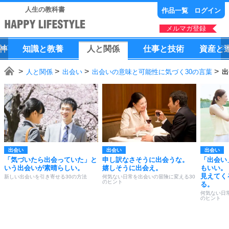
人生の教科書
作品一覧
ログイン
メルマガ登録
神
知識
と
教養
人
と
関係
仕事
と
技術
資産
と
人と関係
出会い
出会いの意味と可能性に気づく30の言葉
出
出会い
出会い
出会い
「気づいたら出会っていた」と
申し訳なさそうに出会うな。
「出会い
いう出会いが素晴らしい。
嬉しそうに出会え。
もいい。
見えてく
新しい出会いを引き寄せる30の方法
何気ない日常を出会いの冒険に変える30
のヒント
る。
何気ない日
のヒント