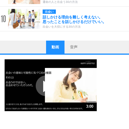
運命の人と出会う30の方法
出会い
10
話しかける理由を難しく考えない。
思ったことを話しかけるだけでいい。
出会いを大切にする30の方法
動画
音声
ストレス対策
1
他人と比べない。
いっそのこと、他人を見ない。
いらいらしない人になる30の方法
プラス思考
2
ポジティブになれない原因は、行動しないから。
ポジティブ思考になる30の方法
ストレス対策
3
人生、なんとかなるもの。
3:00
気楽に生きる30の方法
1.0倍速 （705KB 3分0秒）
1.5倍速 （470KB 2分0秒）
自分磨き