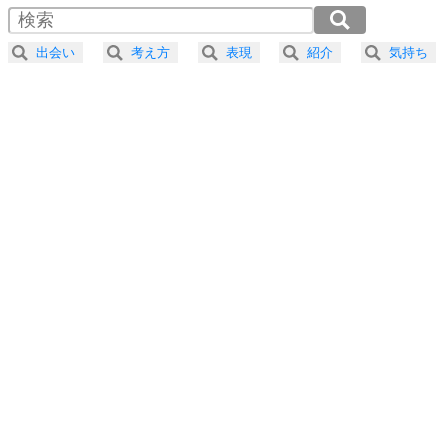
4
器の大きい人は、怒りを優しさで表現する。
2.0倍速 （353KB 1分30秒）
器の大きい人になる30の方法
2.5倍速 （283KB 1分12秒）
出会い
考え方
表現
紹介
気持ち
3.0倍速 （236KB 1分0秒）
プラス思考
5
ネガティブな人は、複雑に考える。
3.5倍速 （202KB 51秒）
ポジティブな人は、シンプルに考える。
4.0倍速 （177KB 45秒）
ポジティブ思考になる30の方法
ストレス対策
6
価値観を捨てると、いらいらも消える。
いらいらしない人になる30の方法
プラス思考
7
気持ちはなくていいから、とにかく癖にしてしま
う。
ポジティブ思考になる30の方法
自分磨き
8
いらない物は、徹底的に捨てる。
気品と美しさを身につける30の方法
勉強法
9
謙虚な人こそ、本当に強い人。