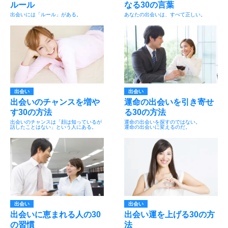
ルール
なる30の言葉
出会いには「ルール」がある。
あなたの出会いは、すべて正しい。
出会い
出会い
出会いのチャンスを増や
運命の出会いを引き寄せ
す30の方法
る30の方法
出会いのチャンスは「顔は知っているが
運命の出会いを探すのではない。
話したことはない」という人にある。
運命の出会いに変えるのだ。
出会い
出会い
出会いに恵まれる人の30
出会い運を上げる30の方
の習慣
法