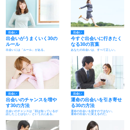
出会い
出会い
出会いがうまくいく30の
今すぐ出会いに行きたく
ルール
なる30の言葉
出会いには「ルール」がある。
あなたの出会いは、すべて正しい。
出会い
出会い
出会いのチャンスを増や
運命の出会いを引き寄せ
す30の方法
る30の方法
出会いのチャンスは「顔は知っているが
運命の出会いを探すのではない。
話したことはない」という人にある。
運命の出会いに変えるのだ。