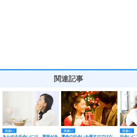
自分磨き
8
いらない物は、徹底的に捨てる。
気品と美しさを身につける30の方法
勉強法
9
謙虚な人こそ、本当に強い人。
頭の使い方がうまくなる30の方法
恋愛学
10
人を好きになったら、まず相手を徹底的に信じる
ことが大切。
恋する人が知っておきたい30の大切なこと
関連記事
出会い
出会い
出会い
あらゆる出会いには、意味があ
運命の出会いを探すのではな
出会いに