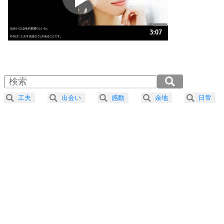
ストレス対策
3
人生、なんとかなるもの。
3:07
気楽に生きる30の方法
1.0倍速 （735KB 3分7秒）
1.5倍速 （490KB 2分5秒）
自分磨き
4
器の大きい人は、怒りを優しさで表現する。
2.0倍速 （368KB 1分33秒）
器の大きい人になる30の方法
2.5倍速 （294KB 1分15秒）
工夫
出会い
感動
余地
日常
3.0倍速 （246KB 1分2秒）
プラス思考
5
ネガティブな人は、複雑に考える。
3.5倍速 （211KB 53秒）
ポジティブな人は、シンプルに考える。
4.0倍速 （184KB 47秒）
ポジティブ思考になる30の方法
ストレス対策
6
価値観を捨てると、いらいらも消える。
いらいらしない人になる30の方法
プラス思考
7
気持ちはなくていいから、とにかく癖にしてしま
う。
ポジティブ思考になる30の方法