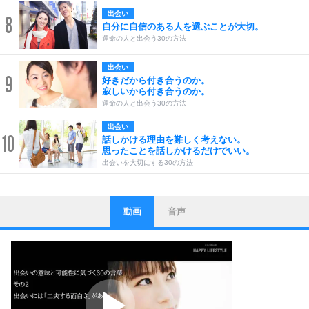
出会い
8
自分に自信のある人を選ぶことが大切。
運命の人と出会う30の方法
出会い
9
好きだから付き合うのか。
寂しいから付き合うのか。
運命の人と出会う30の方法
出会い
10
話しかける理由を難しく考えない。
思ったことを話しかけるだけでいい。
出会いを大切にする30の方法
動画
音声
ストレス対策
1
他人と比べない。
いっそのこと、他人を見ない。
いらいらしない人になる30の方法
プラス思考
2
ポジティブになれない原因は、行動しないから。
ポジティブ思考になる30の方法