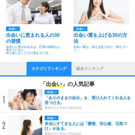
出会い
出会い
出会いに恵まれる人の30
出会い運を上げる30の方
の習慣
法
出会いに恵まれる人は、打算や損得など
出会い運は、使えば使うほど、増えてい
考えていない。
く。
常に楽しむことだけ考えている。
カテゴリランキング
総合ランキング
「
出会い
」の人気記事
出会い
1
「ありのままの自分」を、受け入れてくれる人を
見つける。
運命の人と出会う30の方法
出会い
2
本当にすてきな人には「愛情、安心感、元気づ
け」がある。
運命の人と出会う30の方法