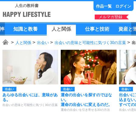
人生の教科書
作品一覧
ログイン
メルマガ登録
神
知識
と
教養
人
と
関係
仕事
と
技術
資産
と
人と関係
出会い
出会いの意味と可能性に気づく30の言葉
出
出会い
出会い
出会い
あらゆる出会いには、意味があ
運命の出会いを探すのではな
出会いに
る。
い。
込まない
運命の出会いに変えるのだ。
すべての
出会いの意味と可能性に気づく30の言葉
運命の出会いを引き寄せる30の方法
出会いの意