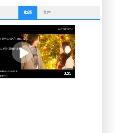
動画
音声
ストレス対策
他人と比べない。
いっそのこと、他人を見ない。
いらいらしない人になる30の方法
プラス思考
ポジティブになれない原因は、行動
しないから。
ポジティブ思考になる30の方法
ストレス対策
3:25
人生、なんとかなるもの。
気楽に生きる30の方法
速 （802KB 3分25秒）
速 （535KB 2分16秒）
自分磨き
器の大きい人は、怒りを優しさで表
速 （401KB 1分42秒）
現する。
速 （321KB 1分22秒）
器の大きい人になる30の方法
速 （268KB 1分8秒）
プラス思考
速 （230KB 58秒）
ネガティブな人は、複雑に考える。
速 （201KB 51秒）