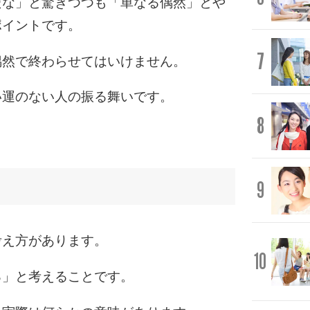
だな」と驚きつつも「単なる偶然」とや
ポイントです。
7
偶然で終わらせてはいけません。
い運のない人の振る舞いです。
8
9
考え方があります。
10
る」と考えることです。