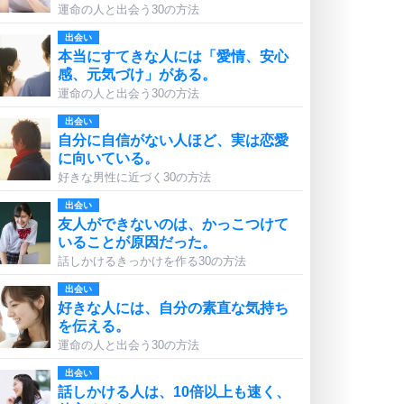
運命の人と出会う30の方法
出会い
本当にすてきな人には「愛情、安心
感、元気づけ」がある。
運命の人と出会う30の方法
出会い
自分に自信がない人ほど、実は恋愛
に向いている。
好きな男性に近づく30の方法
出会い
友人ができないのは、かっこつけて
いることが原因だった。
話しかけるきっかけを作る30の方法
出会い
好きな人には、自分の素直な気持ち
を伝える。
運命の人と出会う30の方法
出会い
話しかける人は、10倍以上も速く、