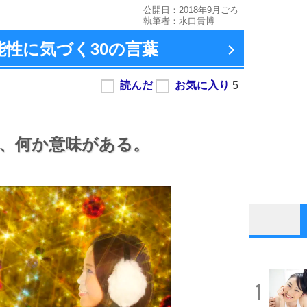
公開日：2018年9月ごろ
執筆者：
水口貴博
能性に気づく
30の言葉
、
何か意味がある。
1