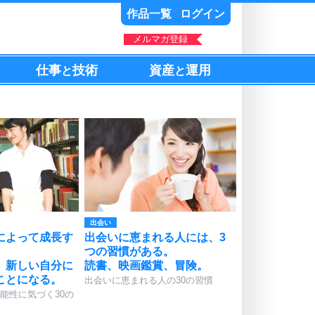
作品一覧
ログイン
メルマガ登録
仕事
技術
資産
運用
と
と
出会い
によって成長す
出会いに恵まれる人には、3
つの習慣がある。
、新しい自分に
読書、映画鑑賞、冒険。
ことになる。
出会いに恵まれる人の30の習慣
能性に気づく30の