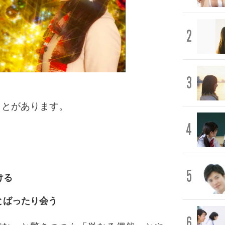
2
3
ことがあります。
4
5
ける
とばったり会う
6