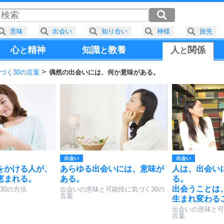
意味
出会い
知り合い
神様
旅先
心
精神
知識
教養
人
関係
と
と
と
づく30の言葉
偶然の出会いには、何か意味がある。
出会い
出会い
をかける人が、
あらゆる出会いには、意味が
人は、出会い
恵まれる。
ある。
る。
出会うことは
30の方法
出会いの意味と可能性に気づく30の
言葉
生まれ変わる
出会いの意味と可
言葉