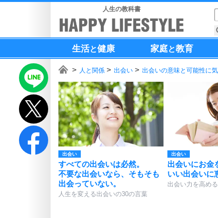
人生の教科書
生活
健康
家庭
教育
と
と
人と関係
出会い
出会いの意味と可能性に気
出会い
出会い
すべての出会いは必然。
出会いにお金
不要な出会いなら、そもそも
いい出会いに
出会っていない。
出会い力を高める
人生を変える出会いの30の言葉