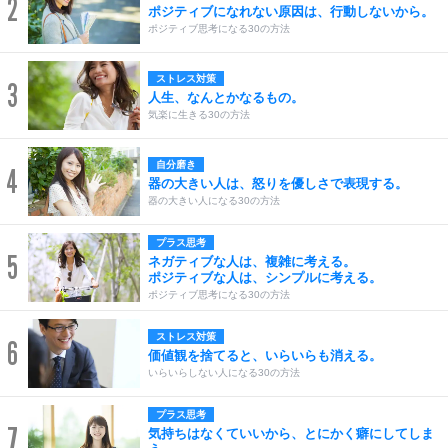
2
ポジティブになれない原因は、行動しないから。
ポジティブ思考になる30の方法
ストレス対策
3
人生、なんとかなるもの。
気楽に生きる30の方法
自分磨き
4
器の大きい人は、怒りを優しさで表現する。
器の大きい人になる30の方法
プラス思考
5
ネガティブな人は、複雑に考える。
ポジティブな人は、シンプルに考える。
ポジティブ思考になる30の方法
ストレス対策
6
価値観を捨てると、いらいらも消える。
いらいらしない人になる30の方法
プラス思考
7
気持ちはなくていいから、とにかく癖にしてしま