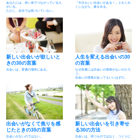
あなたには、赤い糸でつながっている人
「今日もいい出会いがある！」とわくわ
がいる。
くしながら、家を出る。
ただし、自分では気づいていない。
新しい出会いが欲しいと
人生を変える出会いの30
きの30の言葉
の言葉
出会いは、普通の場所にある。
なぜ本屋には出会いの啓発がないのだろ
う。
出会いの啓発があってもいいはずだ。
出会いがなくて焦りを感
新しい出会いを引き寄せ
じたときの30の言葉
る30の方法
出会いがないのではない。
出会いは、待つものではなく、つくりに