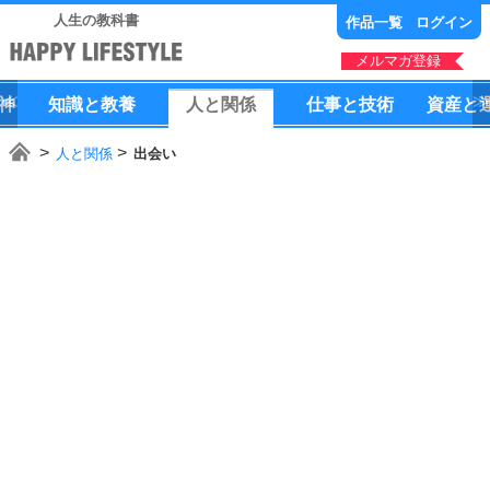
人生の教科書
作品一覧
ログイン
メルマガ登録
神
知識
と
教養
人
と
関係
仕事
と
技術
資産
と
人と関係
出会い