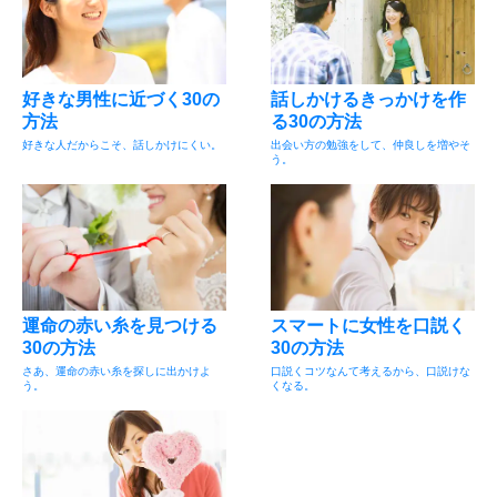
好きな男性に近づく30の
話しかけるきっかけを作
方法
る30の方法
好きな人だからこそ、話しかけにくい。
出会い方の勉強をして、仲良しを増やそ
う。
運命の赤い糸を見つける
スマートに女性を口説く
30の方法
30の方法
さあ、運命の赤い糸を探しに出かけよ
口説くコツなんて考えるから、口説けな
う。
くなる。