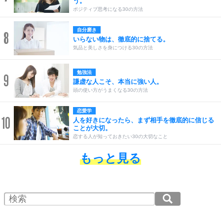
う。
ポジティブ思考になる30の方法
自分磨き
8
いらない物は、徹底的に捨てる。
気品と美しさを身につける30の方法
勉強法
9
謙虚な人こそ、本当に強い人。
頭の使い方がうまくなる30の方法
恋愛学
10
人を好きになったら、まず相手を徹底的に信じる
ことが大切。
恋する人が知っておきたい30の大切なこと
もっと見る