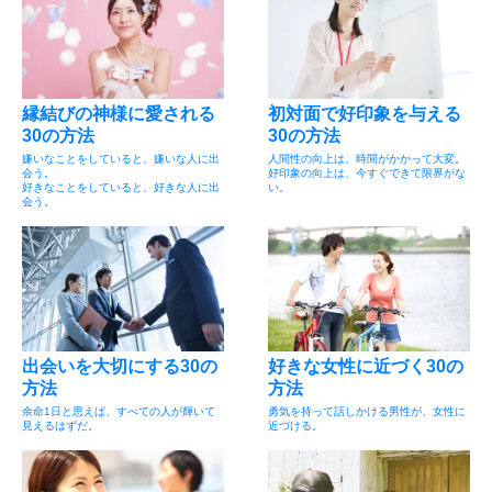
縁結びの神様に愛される
初対面で好印象を与える
30の方法
30の方法
嫌いなことをしていると、嫌いな人に出
人間性の向上は、時間がかかって大変。
会う。
好印象の向上は、今すぐできて限界がな
好きなことをしていると、好きな人に出
い。
会う。
出会いを大切にする30の
好きな女性に近づく30の
方法
方法
余命1日と思えば、すべての人が輝いて
勇気を持って話しかける男性が、女性に
見えるはずだ。
近づける。