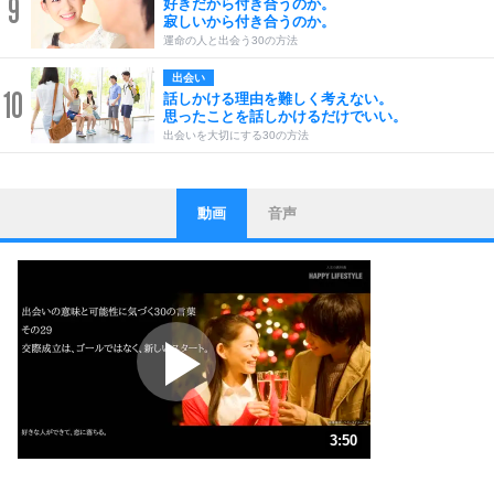
9
好きだから付き合うのか。
寂しいから付き合うのか。
運命の人と出会う30の方法
出会い
10
話しかける理由を難しく考えない。
思ったことを話しかけるだけでいい。
出会いを大切にする30の方法
動画
音声
ストレス対策
1
他人と比べない。
いっそのこと、他人を見ない。
いらいらしない人になる30の方法
プラス思考
2
ポジティブになれない原因は、行動しないから。
ポジティブ思考になる30の方法
ストレス対策
3
人生、なんとかなるもの。
3:50
気楽に生きる30の方法
1.0倍速 （900KB 3分50秒）