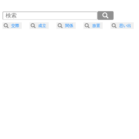
1.5倍速 （600KB 2分33秒）
自分磨き
4
器の大きい人は、怒りを優しさで表現する。
2.0倍速 （450KB 1分55秒）
器の大きい人になる30の方法
2.5倍速 （360KB 1分32秒）
交際
成立
関係
放置
思い出
3.0倍速 （300KB 1分16秒）
プラス思考
5
ネガティブな人は、複雑に考える。
3.5倍速 （258KB 1分5秒）
ポジティブな人は、シンプルに考える。
4.0倍速 （226KB 57秒）
ポジティブ思考になる30の方法
ストレス対策
6
価値観を捨てると、いらいらも消える。
いらいらしない人になる30の方法
プラス思考
7
気持ちはなくていいから、とにかく癖にしてしま
う。
ポジティブ思考になる30の方法
自分磨き
8
いらない物は、徹底的に捨てる。
気品と美しさを身につける30の方法
勉強法