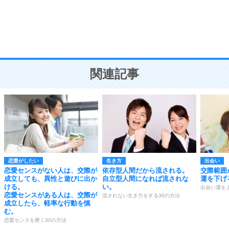
9
謙虚な人こそ、本当に強い人。
頭の使い方がうまくなる30の方法
恋愛学
10
人を好きになったら、まず相手を徹底的に信じる
ことが大切。
恋する人が知っておきたい30の大切なこと
関連記事
恋愛がしたい
生き方
出会い
恋愛センスがない人は、交際が
依存型人間だから流される。
交際範囲
成立しても、異性と遊びに出か
自立型人間になれば流されな
運を下げ
ける。
い。
出会い運を
恋愛センスがある人は、交際が
流されない生き方をする30の方法
成立したら、軽率な行動を慎
む。
恋愛センスを磨く30の方法