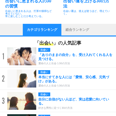
出会いに恵まれる人の30
出会い運を上げる30の方
の習慣
法
出会いに恵まれる人は、打算や損得など
出会い運は、使えば使うほど、増えてい
考えていない。
く。
常に楽しむことだけ考えている。
カテゴリランキング
総合ランキング
「
出会い
」の人気記事
出会い
1
「ありのままの自分」を、受け入れてくれる人を
見つける。
運命の人と出会う30の方法
出会い
2
本当にすてきな人には「愛情、安心感、元気づ
け」がある。
運命の人と出会う30の方法
出会い
3
自分に自信がない人ほど、実は恋愛に向いてい
る。
好きな男性に近づく30の方法