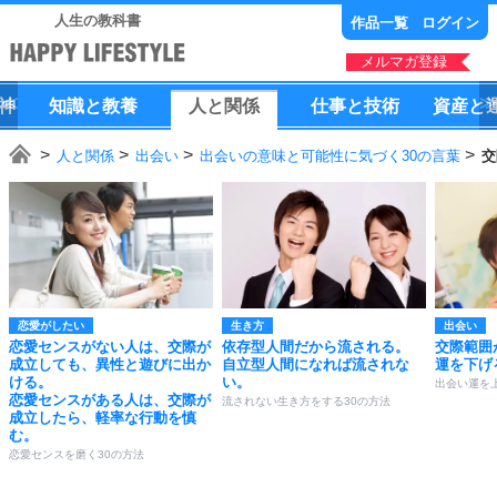
人生の教科書
作品一覧
ログイン
メルマガ登録
神
知識
と
教養
人
と
関係
仕事
と
技術
資産
と
人と関係
出会い
出会いの意味と可能性に気づく30の言葉
交
恋愛がしたい
生き方
出会い
恋愛センスがない人は、交際が
依存型人間だから流される。
交際範囲
成立しても、異性と遊びに出か
自立型人間になれば流されな
運を下げ
ける。
い。
出会い運を
恋愛センスがある人は、交際が
流されない生き方をする30の方法
成立したら、軽率な行動を慎
む。
恋愛センスを磨く30の方法