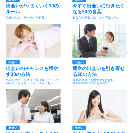
出会いがうまくいく30の
今すぐ出会いに行きたく
ルール
なる30の言葉
出会いには「ルール」がある。
あなたの出会いは、すべて正しい。
出会い
出会い
出会いのチャンスを増や
運命の出会いを引き寄せ
す30の方法
る30の方法
出会いのチャンスは「顔は知っているが
運命の出会いを探すのではない。
話したことはない」という人にある。
運命の出会いに変えるのだ。
出会い
出会い