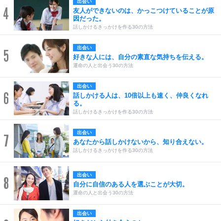
出会い
4
友人ができないのは、かっこつけていることが原
因だった。
話しかけるきっかけを作る30の方法
出会い
5
好きな人には、自分の素直な気持ちを伝える。
運命の人と出会う30の方法
出会い
6
話しかける人は、10倍以上も速く、仲良くなれ
る。
話しかけるきっかけを作る30の方法
出会い
7
あなたから話しかけないから、知り合えない。
話しかけるきっかけを作る30の方法
出会い
8
自分に自信のある人を選ぶことが大切。
運命の人と出会う30の方法
出会い