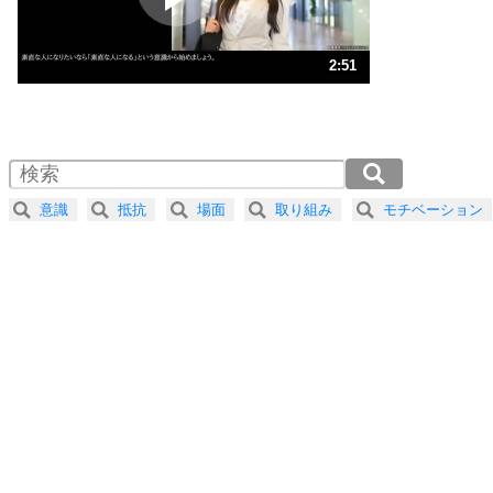
ストレス対策
3
人生、なんとかなるもの。
2:51
気楽に生きる30の方法
1.0倍速 （670KB 2分51秒）
1.5倍速 （447KB 1分54秒）
自分磨き
4
器の大きい人は、怒りを優しさで表現する。
2.0倍速 （335KB 1分25秒）
器の大きい人になる30の方法
2.5倍速 （269KB 1分8秒）
意識
抵抗
場面
取り組み
モチベーション
3.0倍速 （224KB 57秒）
プラス思考
5
ネガティブな人は、複雑に考える。
3.5倍速 （192KB 48秒）
ポジティブな人は、シンプルに考える。
4.0倍速 （168KB 42秒）
ポジティブ思考になる30の方法
ストレス対策
6
価値観を捨てると、いらいらも消える。
いらいらしない人になる30の方法
プラス思考
7
気持ちはなくていいから、とにかく癖にしてしま
う。
ポジティブ思考になる30の方法