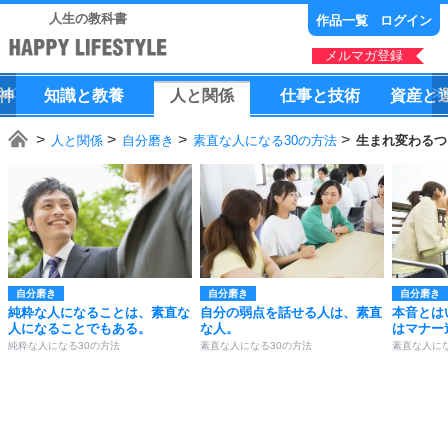
人生の教科書
作品一覧
ログイン
メルマガ登録
神
知識
と
教養
人
と
関係
仕事
と
技術
資産
と
人と関係
自分磨き
素直な人になる30の方法
生まれ変わるつ
自分磨き
自分磨き
自分磨き
純粋な人になることは、素直な
自分の弱点を話せる人は、素直
本音とは
人になることでもある。
な人。
はマナー
純粋な人になる30の方法
素直な人になる30の方法
素直な人にな