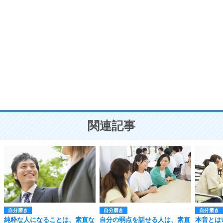
自分磨き
8
いらない物は、徹底的に捨てる。
気品と美しさを身につける30の方法
勉強法
9
謙虚な人こそ、本当に強い人。
頭の使い方がうまくなる30の方法
恋愛学
10
人を好きになったら、まず相手を徹底的に信じる
ことが大切。
恋する人が知っておきたい30の大切なこと
関連記事
自分磨き
自分磨き
自分磨き
純粋な人になることは、素直な
自分の弱点を話せる人は、素直
本音とは