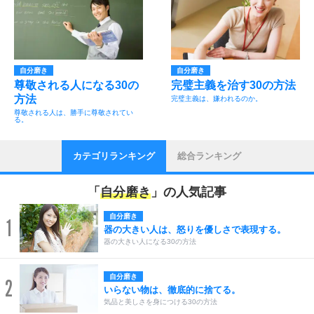
自分磨き
自分磨き
尊敬される人になる30の
完璧主義を治す30の方法
方法
完璧主義は、嫌われるのか。
尊敬される人は、勝手に尊敬されてい
る。
カテゴリランキング
総合ランキング
「
自分磨き
」の人気記事
自分磨き
1
器の大きい人は、怒りを優しさで表現する。
器の大きい人になる30の方法
自分磨き
2
いらない物は、徹底的に捨てる。
気品と美しさを身につける30の方法