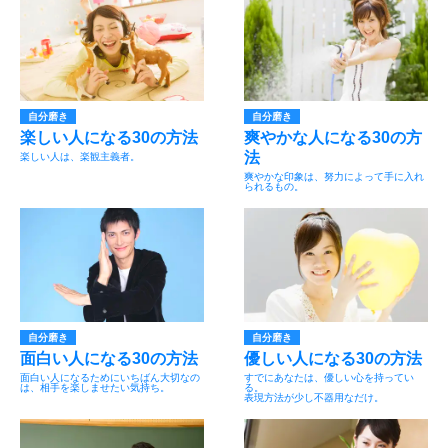
自分磨き
自分磨き
楽しい人になる30の方法
爽やかな人になる30の方
法
楽しい人は、楽観主義者。
爽やかな印象は、努力によって手に入れ
られるもの。
自分磨き
自分磨き
面白い人になる30の方法
優しい人になる30の方法
面白い人になるためにいちばん大切なの
すでにあなたは、優しい心を持ってい
は、相手を楽しませたい気持ち。
る。
表現方法が少し不器用なだけ。