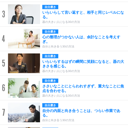
自分磨き
3
いらいらして言い返すと、相手と同じレベルにな
る。
器の大きい人になる30の方法
自分磨き
4
心の整理がつかない人は、余計なことを考えす
ぎ。
自分と向き合う30の方法
自分磨き
5
いらいらするはずの瞬間に笑顔になると、器の大
きさを感じる。
器の大きい人になる30の方法
自分磨き
6
ささいなことにとらわれすぎず、重大なことに焦
点を合わせる。
器の大きい人になる30の方法
自分磨き
7
自分の内面と向き合うことは、つらい作業であ
る。
自分と向き合う30の方法