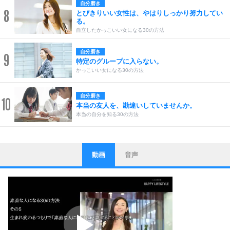
自分磨き
8
とびきりいい女性は、やはりしっかり努力してい
る。
自立したかっこいい女になる30の方法
自分磨き
9
特定のグループに入らない。
かっこいい女になる30の方法
自分磨き
10
本当の友人を、勘違いしていませんか。
本当の自分を知る30の方法
動画
音声
ストレス対策
1
他人と比べない。
いっそのこと、他人を見ない。
いらいらしない人になる30の方法
プラス思考
2
ポジティブになれない原因は、行動しないから。
ポジティブ思考になる30の方法