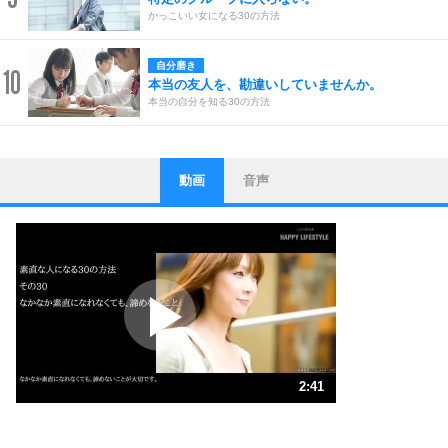
かっこいい女になる30の方法
自分磨き
10
本当の友人を、勘違いしていませんか。
本当の自分を知る30の方法
動画
音声
ストレス対策
1
他人と比べない。
いっそのこと、他人を見ない。
いらいらしない人になる30の方法
プラス思考
2
ポジティブになれない原因は、行動しないから。
ポジティブ思考になる30の方法
ストレス対策
3
人生、なんとかなるもの。
2:41
気楽に生きる30の方法
1.0倍速 （632KB 2分41秒）