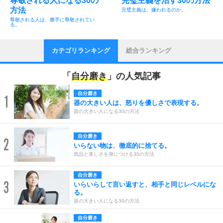
尊敬される人になる30の
完璧主義を治す30の方法
方法
完璧主義は、嫌われるのか。
尊敬される人は、勝手に尊敬されてい
る。
カテゴリランキング
総合ランキング
「
自分磨き
」の人気記事
自分磨き
1
器の大きい人は、怒りを優しさで表現する。
器の大きい人になる30の方法
自分磨き
2
いらない物は、徹底的に捨てる。
気品と美しさを身につける30の方法
自分磨き
3
いらいらして言い返すと、相手と同じレベルにな
る。
器の大きい人になる30の方法
自分磨き