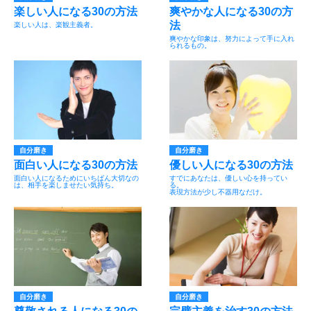
楽しい人になる30の方法
爽やかな人になる30の方
法
楽しい人は、楽観主義者。
爽やかな印象は、努力によって手に入れ
られるもの。
自分磨き
自分磨き
面白い人になる30の方法
優しい人になる30の方法
面白い人になるためにいちばん大切なの
すでにあなたは、優しい心を持ってい
は、相手を楽しませたい気持ち。
る。
表現方法が少し不器用なだけ。
自分磨き
自分磨き