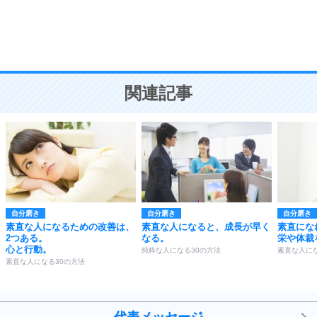
9
謙虚な人こそ、本当に強い人。
頭の使い方がうまくなる30の方法
恋愛学
10
人を好きになったら、まず相手を徹底的に信じる
ことが大切。
恋する人が知っておきたい30の大切なこと
関連記事
自分磨き
自分磨き
自分磨き
素直な人になるための改善は、
素直な人になると、成長が早く
素直にな
2つある。
なる。
栄や体裁
心と行動。
純粋な人になる30の方法
素直な人にな
素直な人になる30の方法