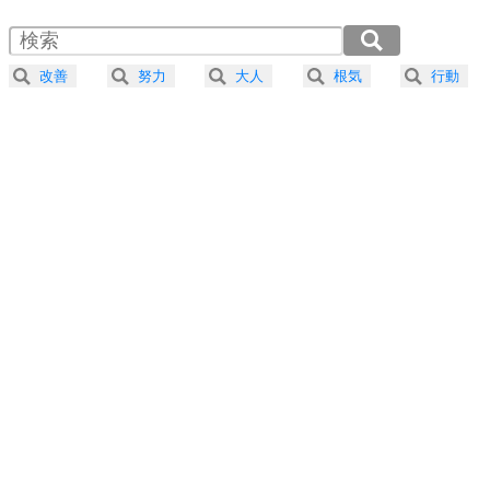
1.5倍速 （422KB 1分47秒）
自分磨き
4
器の大きい人は、怒りを優しさで表現する。
2.0倍速 （316KB 1分20秒）
器の大きい人になる30の方法
2.5倍速 （253KB 1分4秒）
改善
努力
大人
根気
行動
3.0倍速 （211KB 53秒）
プラス思考
5
ネガティブな人は、複雑に考える。
3.5倍速 （181KB 46秒）
ポジティブな人は、シンプルに考える。
4.0倍速 （159KB 40秒）
ポジティブ思考になる30の方法
ストレス対策
6
価値観を捨てると、いらいらも消える。
いらいらしない人になる30の方法
プラス思考
7
気持ちはなくていいから、とにかく癖にしてしま
う。
ポジティブ思考になる30の方法
自分磨き
8
いらない物は、徹底的に捨てる。
気品と美しさを身につける30の方法
勉強法