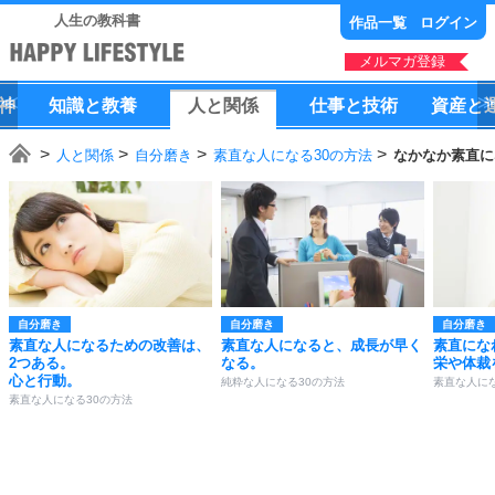
人生の教科書
作品一覧
ログイン
メルマガ登録
神
知識
と
教養
人
と
関係
仕事
と
技術
資産
と
人と関係
自分磨き
素直な人になる30の方法
なかなか素直に
自分磨き
自分磨き
自分磨き
素直な人になるための改善は、
素直な人になると、成長が早く
素直にな
2つある。
なる。
栄や体裁
心と行動。
純粋な人になる30の方法
素直な人にな
素直な人になる30の方法