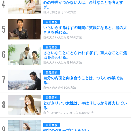
4
心の整理がつかない人は、余計なことを考えす
ぎ。
自分と向き合う30の方法
自分磨き
5
いらいらするはずの瞬間に笑顔になると、器の大
きさを感じる。
器の大きい人になる30の方法
自分磨き
6
ささいなことにとらわれすぎず、重大なことに焦
点を合わせる。
器の大きい人になる30の方法
自分磨き
7
自分の内面と向き合うことは、つらい作業であ
る。
自分と向き合う30の方法
自分磨き
8
とびきりいい女性は、やはりしっかり努力してい
る。
自立したかっこいい女になる30の方法
自分磨き
9
特定のグループに入らない。