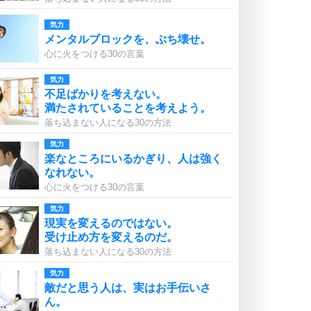
気力
メンタルブロックを、ぶち壊せ。
心に火をつける30の言葉
気力
不足ばかりを考えない。
満たされていることを考えよう。
落ち込まない人になる30の方法
気力
楽なところにいるかぎり、人は強く
なれない。
心に火をつける30の言葉
気力
現実を変えるのではない。
受け止め方を変えるのだ。
落ち込まない人になる30の方法
気力
敵だと思う人は、実はお手伝いさ
ん。