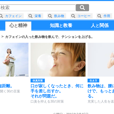
カフェイン
栄養
飲み物
コーヒー
作用
心
精神
知識
教養
人
関係
と
と
と
法
カフェインの入った飲み物を飲んで、テンションを上げる。
体臭対策
生き方
短距離。
口が寂しくなったとき、何に
飲み物は、腰
手を差し出すか。
けで、もっと
開く30の言葉
それが問題だ。
る。
口臭を抑える30の対策
充実した人生を送