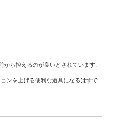
6
7
前から控えるのが良いとされています。
8
ションを上げる便利な道具になるはずで
9
10