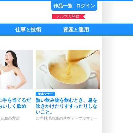
作品一覧
ログイン
メルマガ登録
仕事
技術
資産
運用
と
と
食事マナー
に手を当てるだ
熱い飲み物を飲むとき、息を
おいしく飲め
吹きかけたりすすったりしな
いこと。
る30の方法
西洋料理の30の基本テーブルマナー