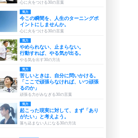
心に火をつける30の言葉
気力
今この瞬間を、人生のターニングポ
イントにしませんか。
心に火をつける30の言葉
気力
やめられない、止まらない。
行動すれば、やる気が出る。
やる気を出す30の方法
気力
苦しいときは、自分に問いかける。
「ここで頑張らなければ、いつ頑張
るのか」
頑張る力がみなぎる30の言葉
気力
起こった現実に対して、まず「あり
がたい」と考えよう。
落ち込まない人になる30の方法