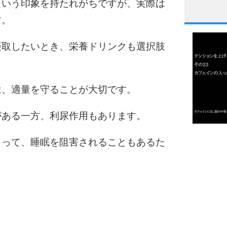
という印象を持たれがちですが、実際は
す。
1
摂取したいとき、栄養ドリンクも選択肢
2
は、適量を守ることが大切です。
がある一方、利尿作用もあります。
3
1.0倍
よって、睡眠を阻害されることもあるた
1.5倍
4
2.0倍
2.5倍
3.0倍
3.5倍
5
4.0倍