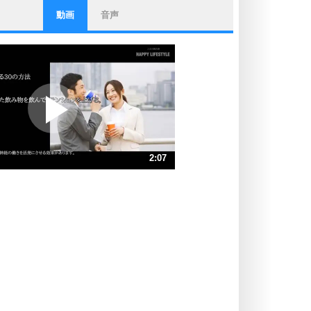
動画
音声
ストレス対策
他人と比べない。
いっそのこと、他人を見ない。
いらいらしない人になる30の方法
プラス思考
ポジティブになれない原因は、行動
しないから。
ポジティブ思考になる30の方法
ストレス対策
2:07
人生、なんとかなるもの。
気楽に生きる30の方法
速 （497KB 2分7秒）
速 （332KB 1分24秒）
自分磨き
器の大きい人は、怒りを優しさで表
速 （249KB 1分3秒）
現する。
速 （199KB 50秒）
器の大きい人になる30の方法
速 （166KB 42秒）
プラス思考
速 （143KB 36秒）
ネガティブな人は、複雑に考える。
速 （125KB 31秒）
ポジティブな人は、シンプルに考え