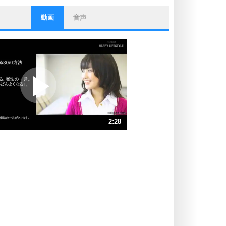
動画
音声
ストレス対策
他人と比べない。
いっそのこと、他人を見ない。
いらいらしない人になる30の方法
プラス思考
ポジティブになれない原因は、行動
しないから。
ポジティブ思考になる30の方法
ストレス対策
2:28
人生、なんとかなるもの。
気楽に生きる30の方法
速 （580KB 2分28秒）
速 （387KB 1分38秒）
自分磨き
器の大きい人は、怒りを優しさで表
速 （290KB 1分14秒）
現する。
速 （232KB 59秒）
器の大きい人になる30の方法
速 （194KB 49秒）
プラス思考
速 （166KB 42秒）
ネガティブな人は、複雑に考える。
速 （146KB 37秒）
ポジティブな人は、シンプルに考え