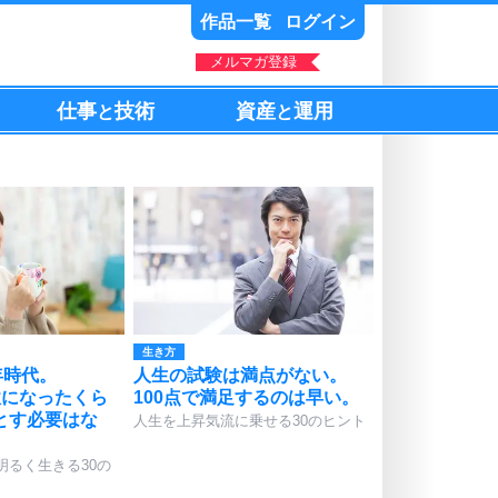
作品一覧
ログイン
メルマガ登録
仕事
技術
資産
運用
と
と
生き方
年時代。
人生の試験は満点がない。
駄になったくら
100点で満足するのは早い。
とす必要はな
人生を上昇気流に乗せる30のヒント
明るく生きる30の