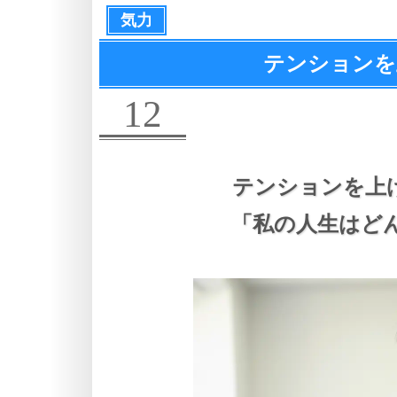
気力
テンションを
12
テンションを上
「私の人生はど