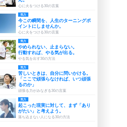
心に火をつける30の言葉
気力
今この瞬間を、人生のターニングポ
イントにしませんか。
心に火をつける30の言葉
気力
やめられない、止まらない。
行動すれば、やる気が出る。
やる気を出す30の方法
気力
苦しいときは、自分に問いかける。
「ここで頑張らなければ、いつ頑張
るのか」
頑張る力がみなぎる30の言葉
気力
起こった現実に対して、まず「あり
がたい」と考えよう。
落ち込まない人になる30の方法