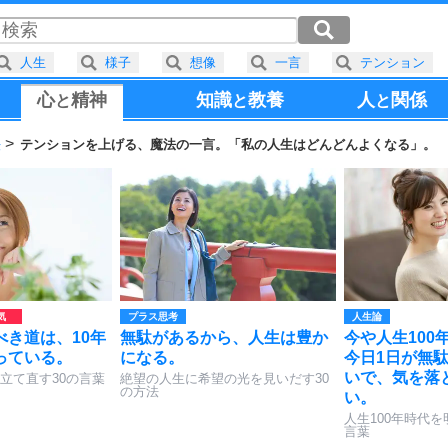
人生
様子
想像
一言
テンション
心
精神
知識
教養
人
関係
と
と
と
法
テンションを上げる、魔法の一言。「私の人生はどんどんよくなる」。
プラス思考
人生論
べき道は、10年
無駄があるから、人生は豊か
今や人生100
っている。
になる。
今日1日が無
いで、気を落
立て直す30の言葉
絶望の人生に希望の光を見いだす30
の方法
い。
人生100年時代を
言葉