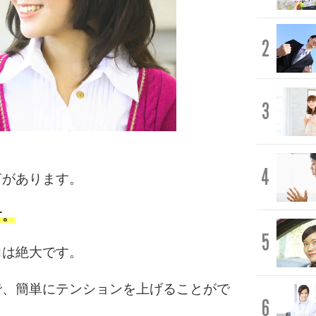
2
3
4
言があります。
す。
5
力は絶大です。
で、簡単にテンションを上げることがで
6