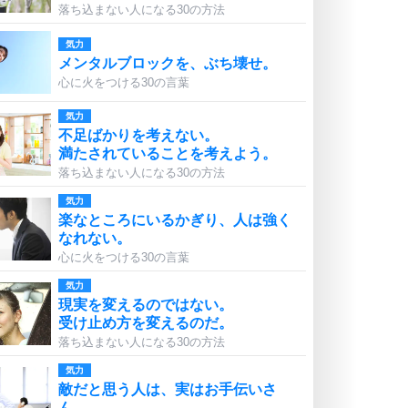
落ち込まない人になる30の方法
気力
メンタルブロックを、ぶち壊せ。
心に火をつける30の言葉
気力
不足ばかりを考えない。
満たされていることを考えよう。
落ち込まない人になる30の方法
気力
楽なところにいるかぎり、人は強く
なれない。
心に火をつける30の言葉
気力
現実を変えるのではない。
受け止め方を変えるのだ。
落ち込まない人になる30の方法
気力
敵だと思う人は、実はお手伝いさ
ん。