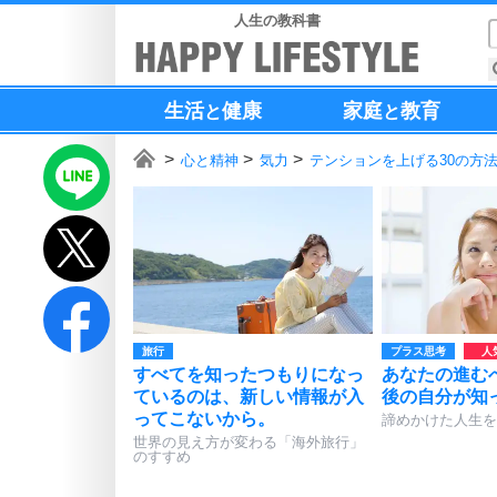
人生の教科書
生活
健康
家庭
教育
と
と
心と精神
気力
テンションを上げる30の方
旅行
プラス思考
すべてを知ったつもりになっ
あなたの進む
ているのは、新しい情報が入
後の自分が知
ってこないから。
諦めかけた人生を
世界の見え方が変わる「海外旅行」
のすすめ