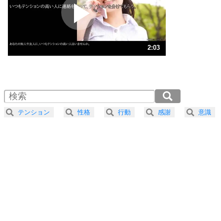
2
ポジティブになれない原因は、行動しないから。
ポジティブ思考になる30の方法
ストレス対策
3
人生、なんとかなるもの。
2:03
気楽に生きる30の方法
1.0倍速 （483KB 2分3秒）
1.5倍速 （322KB 1分22秒）
自分磨き
4
器の大きい人は、怒りを優しさで表現する。
2.0倍速 （242KB 1分1秒）
器の大きい人になる30の方法
2.5倍速 （194KB 49秒）
テンション
性格
行動
感謝
意識
3.0倍速 （162KB 41秒）
プラス思考
5
ネガティブな人は、複雑に考える。
3.5倍速 （139KB 35秒）
ポジティブな人は、シンプルに考える。
4.0倍速 （121KB 30秒）
ポジティブ思考になる30の方法
ストレス対策
6
価値観を捨てると、いらいらも消える。
いらいらしない人になる30の方法
プラス思考
7
気持ちはなくていいから、とにかく癖にしてしま
う。