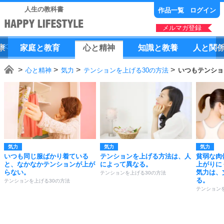
人生の教科書
作品一覧
ログイン
メルマガ登録
康
家庭
と
教育
心
と
精神
知識
と
教養
人
と
関
心と精神
気力
テンションを上げる30の方法
いつもテンショ
気力
気力
気力
いつも同じ服ばかり着ている
テンションを上げる方法は、人
貧弱な肉
と、なかなかテンションが上が
によって異なる。
上がりに
らない。
気力は、
テンションを上げる30の方法
る。
テンションを上げる30の方法
テンション