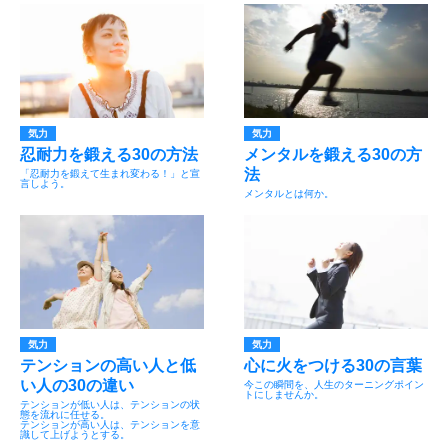
気力
気力
忍耐力を鍛える30の方法
メンタルを鍛える30の方
法
「忍耐力を鍛えて生まれ変わる！」と宣
言しよう。
メンタルとは何か。
気力
気力
テンションの高い人と低
心に火をつける30の言葉
い人の30の違い
今この瞬間を、人生のターニングポイン
トにしませんか。
テンションが低い人は、テンションの状
態を流れに任せる。
テンションが高い人は、テンションを意
識して上げようとする。