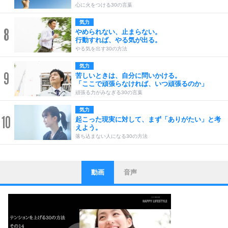
心に火をつける30の言葉
気力
8
やめられない、止まらない。
行動すれば、やる気が出る。
やる気を出す30の方法
気力
9
苦しいときは、自分に問いかける。
「ここで頑張らなければ、いつ頑張るのか」
頑張る力がみなぎる30の言葉
気力
10
起こった現実に対して、まず「ありがたい」と考
えよう。
落ち込まない人になる30の方法
動画
音声
ストレス対策
1
他人と比べない。
いっそのこと、他人を見ない。
いらいらしない人になる30の方法
プラス思考