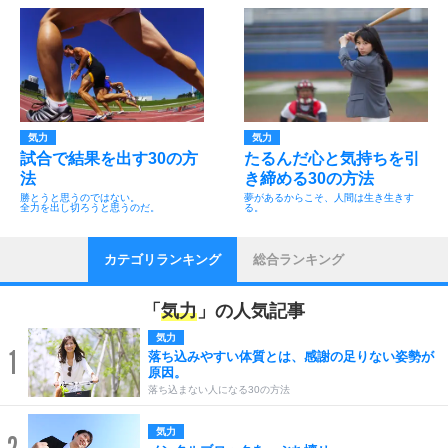
気力
気力
試合で結果を出す30の方
たるんだ心と気持ちを引
法
き締める30の方法
勝とうと思うのではない。
夢があるからこそ、人間は生き生きす
全力を出し切ろうと思うのだ。
る。
カテゴリランキング
総合ランキング
「
気力
」の人気記事
気力
1
落ち込みやすい体質とは、感謝の足りない姿勢が
原因。
落ち込まない人になる30の方法
気力