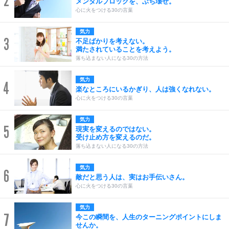
2
メンタルブロックを、ぶち壊せ。
心に火をつける30の言葉
気力
3
不足ばかりを考えない。
満たされていることを考えよう。
落ち込まない人になる30の方法
気力
4
楽なところにいるかぎり、人は強くなれない。
心に火をつける30の言葉
気力
5
現実を変えるのではない。
受け止め方を変えるのだ。
落ち込まない人になる30の方法
気力
6
敵だと思う人は、実はお手伝いさん。
心に火をつける30の言葉
気力
7
今この瞬間を、人生のターニングポイントにしま
せんか。