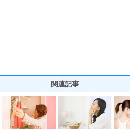
ポジティブ思考になる30の方法
自分磨き
8
いらない物は、徹底的に捨てる。
気品と美しさを身につける30の方法
勉強法
9
謙虚な人こそ、本当に強い人。
頭の使い方がうまくなる30の方法
恋愛学
10
人を好きになったら、まず相手を徹底的に信じる
ことが大切。
恋する人が知っておきたい30の大切なこと
関連記事