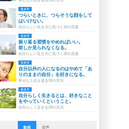
幸せな人生を送る30の方法
生き方
つらいときに、つらそうな顔をして
はいけない。
自分らしい生き方に気づく30の言葉
生き方
振り返る習慣をやめればいい。
前しか見られなくなる。
自分らしい生き方に気づく30の言葉
生き方
自分以外の人になるのはやめて「あ
りのままの自分」を好きになる。
幸せな人生を送る30の方法
生き方
自分らしく生きるとは、好きなこと
をやっていくということ。
自分らしく生きる30の方法
動画
音声
ストレス対策