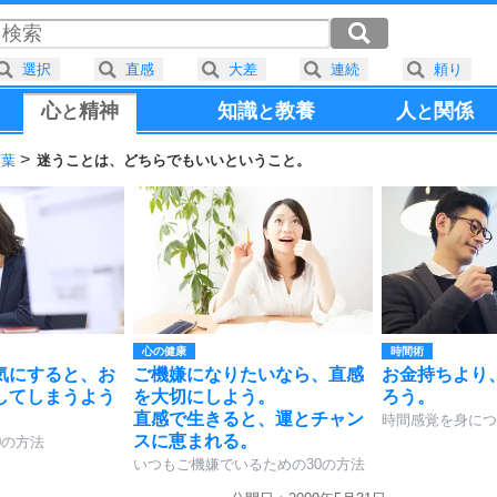
選択
直感
大差
連続
頼り
心
精神
知識
教養
人
関係
と
と
と
言葉
迷うことは、どちらでもいいということ。
心の健康
時間術
気にすると、お
ご機嫌になりたいなら、直感
お金持ちより
してしまうよう
を大切にしよう。
ろう。
直感で生きると、運とチャン
時間感覚を身につ
スに恵まれる。
0の方法
いつもご機嫌でいるための30の方法