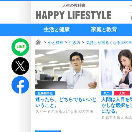
人生の教科書
生活
健康
家庭
教育
と
と
心と精神
生き方
気持ちが明るくなる30の
仕事効率化
気力
迷ったら、どちらでもいいと
人間は人目を
いうこと。
かしな選択を
になる。
スピードのある人になる30の方法
直感力を鍛える3