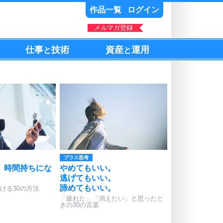
作品一覧
ログイン
メルマガ登録
仕事
技術
資産
運用
と
と
プラス思考
、時間持ちにな
やめてもいい。
逃げてもいい。
諦めてもいい。
ける30の方法
「疲れた」「消えたい」と思ったと
きの30の言葉