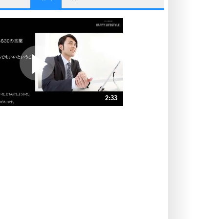
他人と比べない。
いっそのこと、他人を見ない。
いらいらしない人になる30の方法
プラス思考
ポジティブになれない原因は、行動
しないから。
ポジティブ思考になる30の方法
ストレス対策
2:33
人生、なんとかなるもの。
気楽に生きる30の方法
速 （601KB 2分33秒）
速 （401KB 1分42秒）
自分磨き
器の大きい人は、怒りを優しさで表
速 （301KB 1分16秒）
現する。
速 （241KB 1分1秒）
器の大きい人になる30の方法
速 （201KB 51秒）
プラス思考
速 （172KB 43秒）
ネガティブな人は、複雑に考える。
速 （151KB 38秒）
ポジティブな人は、シンプルに考え
る。
ポジティブ思考になる30の方法