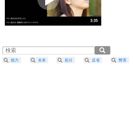
ストレス対策
3
人生、なんとかなるもの。
3:35
気楽に生きる30の方法
1.0倍速 （842KB 3分35秒）
1.5倍速 （561KB 2分23秒）
自分磨き
4
器の大きい人は、怒りを優しさで表現する。
2.0倍速 （421KB 1分47秒）
器の大きい人になる30の方法
2.5倍速 （337KB 1分26秒）
能力
未来
処分
反省
弊害
3.0倍速 （281KB 1分11秒）
プラス思考
5
ネガティブな人は、複雑に考える。
3.5倍速 （241KB 1分1秒）
ポジティブな人は、シンプルに考える。
4.0倍速 （211KB 53秒）
ポジティブ思考になる30の方法
ストレス対策
6
価値観を捨てると、いらいらも消える。
いらいらしない人になる30の方法
プラス思考
7
気持ちはなくていいから、とにかく癖にしてしま
う。
ポジティブ思考になる30の方法