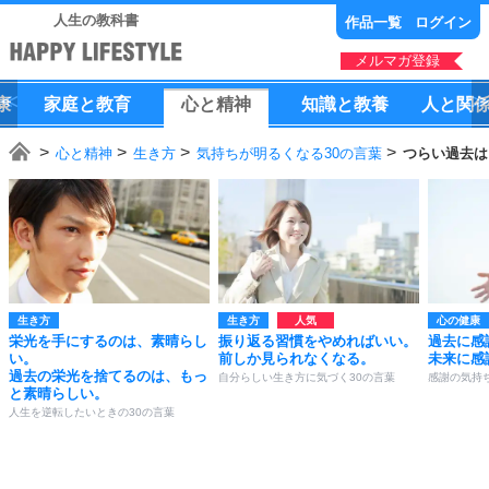
人生の教科書
作品一覧
ログイン
メルマガ登録
康
家庭
と
教育
心
と
精神
知識
と
教養
人
と
関
心と精神
生き方
気持ちが明るくなる30の言葉
つらい過去は
生き方
生き方
心の健康
栄光を手にするのは、素晴らし
振り返る習慣をやめればいい。
過去に感
い。
前しか見られなくなる。
未来に感
過去の栄光を捨てるのは、もっ
自分らしい生き方に気づく30の言葉
感謝の気持
と素晴らしい。
人生を逆転したいときの30の言葉