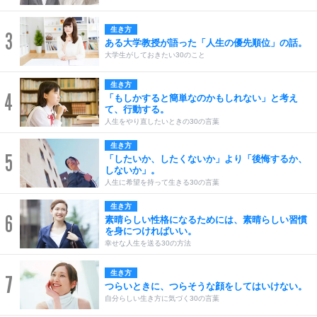
生き方
3
ある大学教授が語った「人生の優先順位」の話。
大学生がしておきたい30のこと
生き方
4
「もしかすると簡単なのかもしれない」と考え
て、行動する。
人生をやり直したいときの30の言葉
生き方
5
「したいか、したくないか」より「後悔するか、
しないか」。
人生に希望を持って生きる30の言葉
生き方
6
素晴らしい性格になるためには、素晴らしい習慣
を身につければいい。
幸せな人生を送る30の方法
生き方
7
つらいときに、つらそうな顔をしてはいけない。
自分らしい生き方に気づく30の言葉