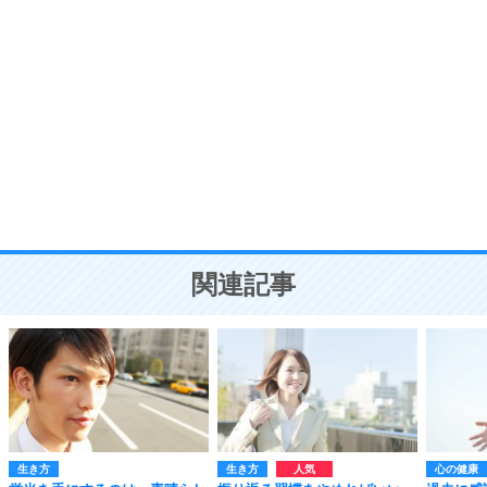
自分磨き
8
いらない物は、徹底的に捨てる。
気品と美しさを身につける30の方法
勉強法
9
謙虚な人こそ、本当に強い人。
頭の使い方がうまくなる30の方法
恋愛学
10
人を好きになったら、まず相手を徹底的に信じる
ことが大切。
恋する人が知っておきたい30の大切なこと
関連記事
生き方
生き方
心の健康