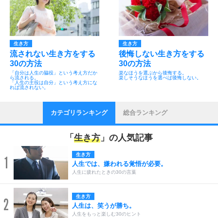
生き方
生き方
流されない生き方をする
後悔しない生き方をする
30の方法
30の方法
「自分は人生の脇役」という考え方だか
楽なほうを選ぶから後悔する。
ら流される。
楽しそうなほうを選べば後悔しない。
「人生の主役は自分」という考え方にな
れば流されない。
カテゴリランキング
総合ランキング
「
生き方
」の人気記事
生き方
1
人生では、嫌われる覚悟が必要。
人生に疲れたときの30の言葉
生き方
2
人生は、笑うが勝ち。
人生をもっと楽しむ30のヒント