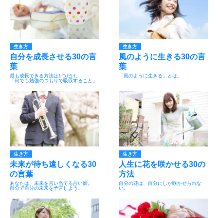
生き方
生き方
自分を成長させる30の言
風のように生きる30の言
葉
葉
最も成長できる方法は1つだけ。
「風のように生きる」とは。
「何でも勉強のつもりで吸収すること」
生き方
生き方
未来が待ち遠しくなる30
人生に花を咲かせる30の
の言葉
方法
あなたは、未来を言い当てる占い師。
自分の花は、自分にしか咲かせられな
自分で自分の未来を予言しよう。
い。