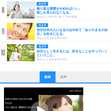
生き方
8
振り返る習慣をやめればいい。
前しか見られなくなる。
自分らしい生き方に気づく30の言葉
生き方
9
自分以外の人になるのはやめて「ありのままの自
分」を好きになる。
幸せな人生を送る30の方法
生き方
10
自分らしく生きるとは、好きなことをやっていく
ということ。
自分らしく生きる30の方法
動画
音声
ストレス対策
1
他人と比べない。
いっそのこと、他人を見ない。
いらいらしない人になる30の方法
プラス思考
2
ポジティブになれない原因は、行動しないから。
ポジティブ思考になる30の方法