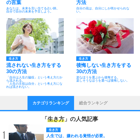
の言葉
方法
あなたは、未来を言い当てる占い師。
自分の花は、自分にしか咲かせられな
自分で自分の未来を予言しよう。
い。
生き方
生き方
流されない生き方をする
後悔しない生き方をする
30の方法
30の方法
「自分は人生の脇役」という考え方だか
楽なほうを選ぶから後悔する。
ら流される。
楽しそうなほうを選べば後悔しない。
「人生の主役は自分」という考え方にな
れば流されない。
カテゴリランキング
総合ランキング
「
生き方
」の人気記事
生き方
1
人生では、嫌われる覚悟が必要。