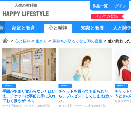
人生の教科書
作品一覧
ログイン
メルマガ登録
康
家庭
と
教育
心
と
精神
知識
と
教養
人
と
関
心と精神
生き方
気持ちが明るくなる30の言葉
使い終わった
デート
デート
デート
手間があまり変わらないとはい
チケットを買っても断られた
チケット
え、チケットは事前に手に入れ
ら、プレゼントしてしまえばい
うときの
ておくほうがいい。
い。
好きな女性
デート直前にしておきたい30の準備
好きな女性をデートに誘う30の方法