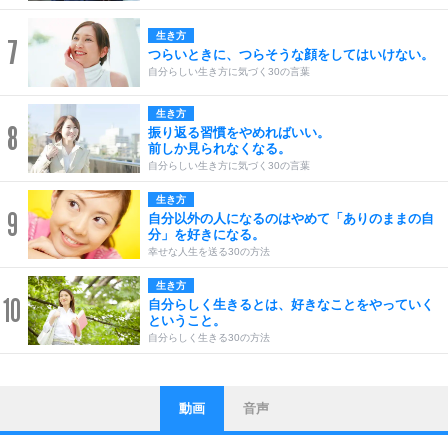
生き方
7
つらいときに、つらそうな顔をしてはいけない。
自分らしい生き方に気づく30の言葉
生き方
8
振り返る習慣をやめればいい。
前しか見られなくなる。
自分らしい生き方に気づく30の言葉
生き方
9
自分以外の人になるのはやめて「ありのままの自
分」を好きになる。
幸せな人生を送る30の方法
生き方
10
自分らしく生きるとは、好きなことをやっていく
ということ。
自分らしく生きる30の方法
動画
音声
ストレス対策
1
他人と比べない。