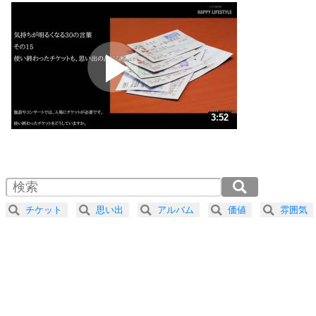
いっそのこと、他人を見ない。
いらいらしない人になる30の方法
プラス思考
2
ポジティブになれない原因は、行動しないから。
ポジティブ思考になる30の方法
ストレス対策
3
人生、なんとかなるもの。
3:52
気楽に生きる30の方法
1.0倍速 （907KB 3分52秒）
1.5倍速 （605KB 2分34秒）
自分磨き
4
器の大きい人は、怒りを優しさで表現する。
2.0倍速 （454KB 1分56秒）
器の大きい人になる30の方法
2.5倍速 （364KB 1分32秒）
チケット
思い出
アルバム
価値
雰囲気
3.0倍速 （303KB 1分17秒）
プラス思考
5
ネガティブな人は、複雑に考える。
3.5倍速 （260KB 1分6秒）
ポジティブな人は、シンプルに考える。
4.0倍速 （227KB 58秒）
ポジティブ思考になる30の方法
ストレス対策
6
価値観を捨てると、いらいらも消える。
いらいらしない人になる30の方法