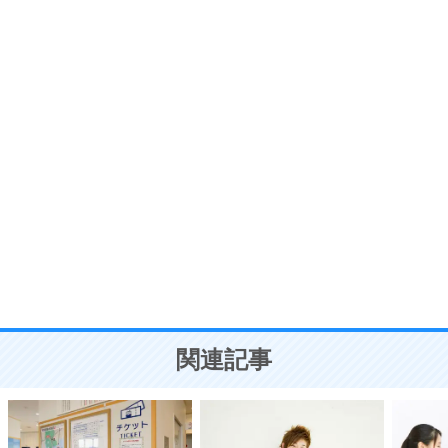
プラス思考
7
気持ちはなくていいから、とにかく癖にしてしま
う。
ポジティブ思考になる30の方法
自分磨き
8
いらない物は、徹底的に捨てる。
気品と美しさを身につける30の方法
勉強法
9
謙虚な人こそ、本当に強い人。
頭の使い方がうまくなる30の方法
恋愛学
10
人を好きになったら、まず相手を徹底的に信じる
ことが大切。
恋する人が知っておきたい30の大切なこと
関連記事