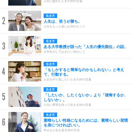
人生に疲れたときの30の言葉
生き方
2
人生は、笑うが勝ち。
人生をもっと楽しむ30のヒント
生き方
3
ある大学教授が語った「人生の優先順位」の話。
大学生がしておきたい30のこと
生き方
4
「もしかすると簡単なのかもしれない」と考え
て、行動する。
人生をやり直したいときの30の言葉
生き方
5
「したいか、したくないか」より「後悔するか、
しないか」。
人生に希望を持って生きる30の言葉
生き方
6
素晴らしい性格になるためには、素晴らしい習慣
を身につければいい。
幸せな人生を送る30の方法