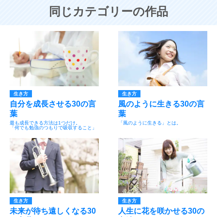
同じカテゴリーの作品
生き方
生き方
自分を成長させる30の言
風のように生きる30の言
葉
葉
最も成長できる方法は1つだけ。
「風のように生きる」とは。
「何でも勉強のつもりで吸収すること」
生き方
生き方
未来が待ち遠しくなる30
人生に花を咲かせる30の