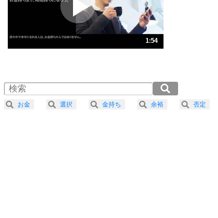
ポジティブ思考になる30の方法
ストレス対策
3
人生、なんとかなるもの。
1:54
気楽に生きる30の方法
1.0倍速 （450KB 1分54秒）
1.5倍速 （300KB 1分16秒）
自分磨き
4
器の大きい人は、怒りを優しさで表現する。
2.0倍速 （225KB 57秒）
器の大きい人になる30の方法
2.5倍速 （180KB 46秒）
お金
選択
金持ち
余裕
否定
3.0倍速 （151KB 38秒）
プラス思考
5
ネガティブな人は、複雑に考える。
3.5倍速 （129KB 32秒）
ポジティブな人は、シンプルに考える。
4.0倍速 （113KB 28秒）
ポジティブ思考になる30の方法
ストレス対策
6
価値観を捨てると、いらいらも消える。
いらいらしない人になる30の方法
プラス思考
7
気持ちはなくていいから、とにかく癖にしてしま
う。