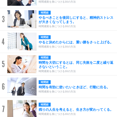
時間感覚を身につける30の方法
時間術
3
やるべきことを後回しにすると、精神的ストレス
が大きくなってしまう。
時間感覚を身につける30の方法
時間術
4
やると決めたからには、重い腰をさっと上げる。
時間感覚を身につける30の方法
時間術
5
時間を大切にするとは、同じ失敗を二度と繰り返
さないということ。
時間感覚を身につける30の方法
時間術
6
時間を有効に使いたいときほど、行動に出る。
時間感覚を身につける30の方法
時間術
7
残りの人生を考えると、生き方が変わってくる。
時間感覚を身につける30の方法