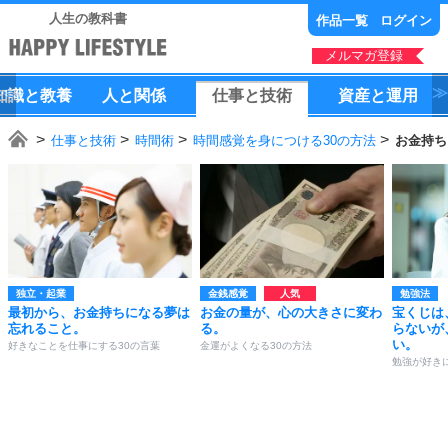
人生の教科書
作品一覧
ログイン
メルマガ登録
知識
と
教養
人
と
関係
仕事
と
技術
資産
と
運用
仕事と技術
時間術
時間感覚を身につける30の方法
お金持ち
独立・起業
金銭感覚
勉強法
最初から、お金持ちになる夢は
お金の量が、心の大きさに変わ
宝くじは
忘れること。
る。
らないが
い。
好きなことを仕事にする30の言葉
金運がよくなる30の方法
勉強が好き