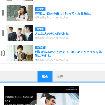
時間術
8
時間は、自分を厳しく叱ってくれる先生。
時間感覚を身につける30の方法
時間術
9
人には人のテンポがある。
時間感覚を身につける30の方法
時間術
10
利益があるかどうかより、楽しめるかどうかを基
準に考える。
時間感覚を身につける30の方法
動画
音声
ストレス対策
1
他人と比べない。
いっそのこと、他人を見ない。
いらいらしない人になる30の方法
プラス思考
2
ポジティブになれない原因は、行動しないから。