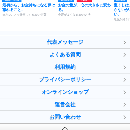
最初から、お金持ちになる夢は
お金の量が、心の大きさに変わ
宝くじは
忘れること。
る。
らないが
い。
好きなことを仕事にする30の言葉
金運がよくなる30の方法
勉強が好き
代表メッセージ
よくある質問
利用規約
プライバシーポリシー
オンラインショップ
運営会社
お問い合わせ