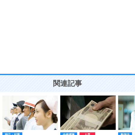
ポジティブ思考になる30の方法
自分磨き
8
いらない物は、徹底的に捨てる。
気品と美しさを身につける30の方法
勉強法
9
謙虚な人こそ、本当に強い人。
頭の使い方がうまくなる30の方法
恋愛学
10
人を好きになったら、まず相手を徹底的に信じる
ことが大切。
恋する人が知っておきたい30の大切なこと
関連記事
独立・起業
金銭感覚
勉強法