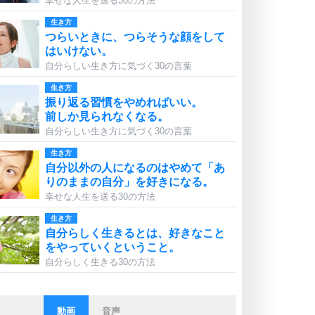
幸せな人生を送る30の方法
生き方
つらいときに、つらそうな顔をして
はいけない。
自分らしい生き方に気づく30の言葉
生き方
振り返る習慣をやめればいい。
前しか見られなくなる。
自分らしい生き方に気づく30の言葉
生き方
自分以外の人になるのはやめて「あ
りのままの自分」を好きになる。
幸せな人生を送る30の方法
生き方
自分らしく生きるとは、好きなこと
をやっていくということ。
自分らしく生きる30の方法
動画
音声
ストレス対策