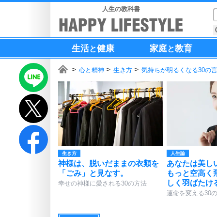
人生の教科書
生活
健康
家庭
教育
と
と
心と精神
生き方
気持ちが明るくなる30の
生き方
人生論
神様は、脱いだままの衣類を
あなたは美し
「ごみ」と見なす。
もっと空高く
しく羽ばたけ
幸せの神様に愛される30の方法
運命を変える30