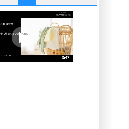
他人と比べない。
いっそのこと、他人を見ない。
いらいらしない人になる30の方法
プラス思考
ポジティブになれない原因は、行動
しないから。
ポジティブ思考になる30の方法
ストレス対策
3:47
人生、なんとかなるもの。
気楽に生きる30の方法
速 （891KB 3分47秒）
速 （594KB 2分31秒）
自分磨き
器の大きい人は、怒りを優しさで表
速 （446KB 1分53秒）
現する。
速 （357KB 1分31秒）
器の大きい人になる30の方法
速 （298KB 1分15秒）
プラス思考
速 （255KB 1分5秒）
ネガティブな人は、複雑に考える。
速 （223KB 57秒）
ポジティブな人は、シンプルに考え
る。
ポジティブ思考になる30の方法