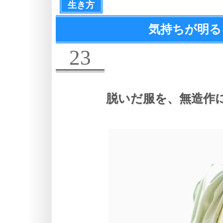
生き方
気持ちが明る
23
脱いだ服を、
無造作