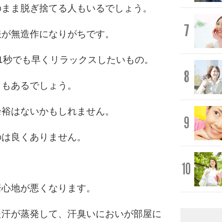
のまま脱ぎ捨てる人もいるでしょう。
7
服が無造作になりがちです。
1秒でも早くリラックスしたいもの。
8
ともあるでしょう。
余裕はないかもしれません。
9
のは良くありません。
10
居心地が悪くなります。
た汗が蒸発して、汗臭いにおいが部屋に