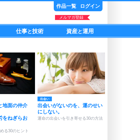
作品一覧
ログイン
メルマガ登録
仕事
技術
資産
運用
と
と
出会い
と地面の仲介
出会いがないのを、運のせい
にしない。
労をねぎらお
運命の出会いを引き寄せる30の方法
める30のヒント