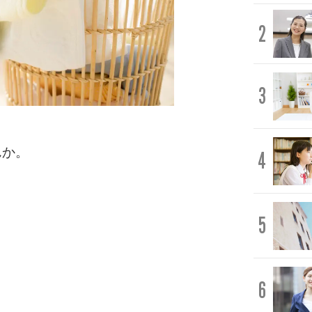
2
3
んか。
4
5
6