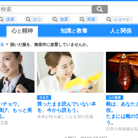
洗濯
かご
放置
部屋
シュート
心
精神
知識
教養
人
関係
と
と
と
言葉
脱いだ服を、無造作に放置していませんか。
生き方
心の健康
いチョウ。
買ったまま読んでいない本
靴は、あなた
飛び、もっと美
を、今から読もう。
役。
る。
たまには靴の
未来が待ち遠しくなる30の言葉
う。
の言葉
日常の幸福感を高