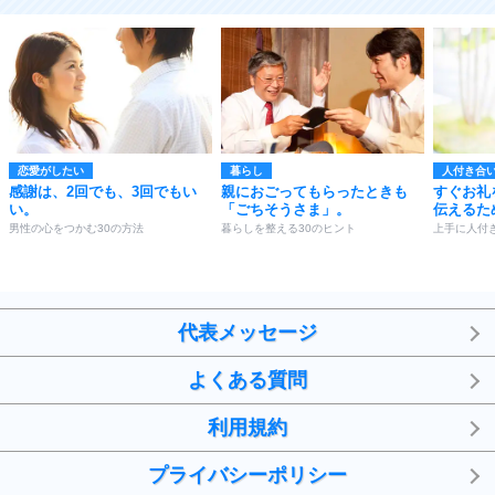
恋愛がしたい
暮らし
人付き合
感謝は、2回でも、3回でもい
親におごってもらったときも
すぐお礼
い。
「ごちそうさま」。
伝えるた
男性の心をつかむ30の方法
暮らしを整える30のヒント
上手に人付
代表メッセージ
よくある質問
利用規約
プライバシーポリシー