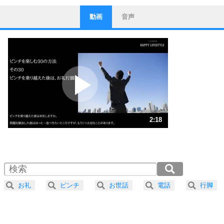
動画
音声
ストレス対策
1
他人と比べない。
いっそのこと、他人を見ない。
いらいらしない人になる30の方法
プラス思考
2
ポジティブになれない原因は、行動しないから。
ポジティブ思考になる30の方法
ストレス対策
3
人生、なんとかなるもの。
2:18
気楽に生きる30の方法
1.0倍速 （543KB 2分18秒）
1.5倍速 （362KB 1分32秒）
自分磨き
4
器の大きい人は、怒りを優しさで表現する。
2.0倍速 （272KB 1分9秒）
器の大きい人になる30の方法
2.5倍速 （218KB 55秒）
お礼
ピンチ
お世話
電話
行脚
3.0倍速 （181KB 46秒）
プラス思考
5
ネガティブな人は、複雑に考える。
3.5倍速 （156KB 39秒）
ポジティブな人は、シンプルに考える。
4.0倍速 （136KB 34秒）
ポジティブ思考になる30の方法