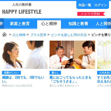
人生の教科書
作品一覧
ログイン
メルマガ登録
康
家庭
と
教育
心
と
精神
知識
と
教養
人
と
関
心と精神
プラス思考
ピンチを楽しむ30の方法
ピンチを乗り
恋愛がしたい
暮らし
人付き合
感謝は、2回でも、3回でもい
親におごってもらったときも
すぐお礼
い。
「ごちそうさま」。
伝えるた
男性の心をつかむ30の方法
暮らしを整える30のヒント
上手に人付