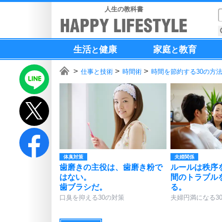
人生の教科書
生活
健康
家庭
教育
と
と
仕事と技術
時間術
時間を節約する30の方
体臭対策
夫婦関係
歯磨きの主役は、歯磨き粉で
ルールは秩序
はない。
間のトラブル
歯ブラシだ。
る。
口臭を抑える30の対策
夫婦円満になる3