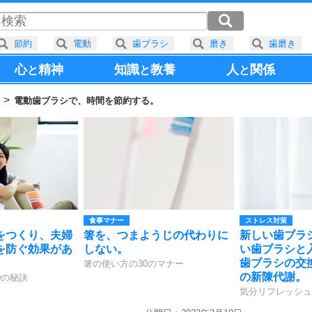
節約
電動
歯ブラシ
磨き
歯磨き
心
精神
知識
教養
人
関係
と
と
と
法
電動歯ブラシで、時間を節約する。
食事マナー
ストレス対策
をつくり、夫婦
箸を、つまようじの代わりに
新しい歯ブラ
を防ぐ効果があ
しない。
い歯ブラシと
歯ブラシの交
箸の使い方の30のマナー
の新陳代謝。
0の秘訣
気分リフレッシュ