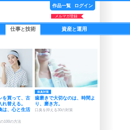
作品一覧
ログイン
メルマガ登録
仕事
技術
資産
運用
と
と
体臭対策
シを買って、古
歯磨きで大切なのは、時間よ
入れ替える。
り、磨き方。
換は、心と生活
口臭を抑える30の対策
の100の方法