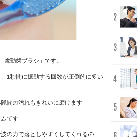
2
3
「電動歯ブラシ」です。
4
、1秒間に振動する回数が圧倒的に多い
い隙間の汚れもきれいに磨けます。
5
テムです。
6
音波の力で落としやすくしてくれるの