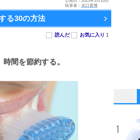
公開日：2023年3月10日
執筆者：
水口貴博
する
30の方法
、
時間を節約する。
1