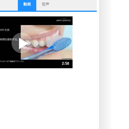
動画
音声
ストレス対策
他人と比べない。
いっそのこと、他人を見ない。
いらいらしない人になる30の方法
プラス思考
ポジティブになれない原因は、行動
しないから。
ポジティブ思考になる30の方法
ストレス対策
2:58
人生、なんとかなるもの。
気楽に生きる30の方法
速 （698KB 2分58秒）
速 （466KB 1分59秒）
自分磨き
器の大きい人は、怒りを優しさで表
速 （350KB 1分29秒）
現する。
速 （280KB 1分11秒）
器の大きい人になる30の方法
速 （233KB 59秒）
プラス思考
速 （200KB 51秒）
ネガティブな人は、複雑に考える。
速 （175KB 44秒）
ポジティブな人は、シンプルに考え
る。