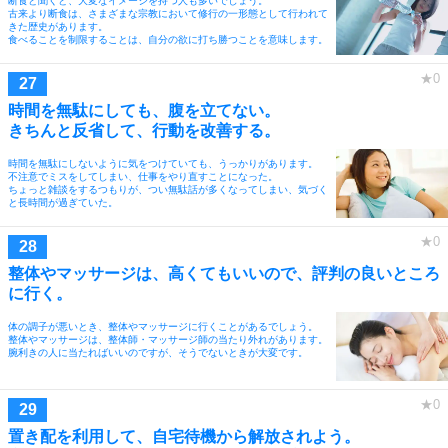
断食と聞くと、大変なイメージを持つ人も多いでしょう。
古来より断食は、さまざまな宗教において修行の一形態として行われて
きた歴史があります。
食べることを制限することは、自分の欲に打ち勝つことを意味します。
時間を無駄にしても、腹を立てない。
きちんと反省して、行動を改善する。
時間を無駄にしないように気をつけていても、うっかりがあります。
不注意でミスをしてしまい、仕事をやり直すことになった。
ちょっと雑談をするつもりが、つい無駄話が多くなってしまい、気づく
と長時間が過ぎていた。
整体やマッサージは、高くてもいいので、評判の良いところ
に行く。
体の調子が悪いとき、整体やマッサージに行くことがあるでしょう。
整体やマッサージは、整体師・マッサージ師の当たり外れがあります。
腕利きの人に当たればいいのですが、そうでないときが大変です。
置き配を利用して、自宅待機から解放されよう。