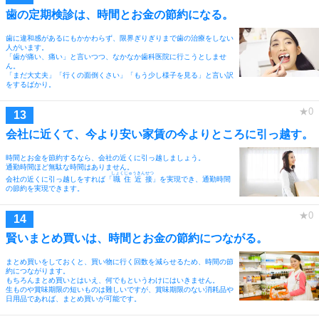
歯の定期検診は、時間とお金の節約になる。
歯に違和感があるにもかかわらず、限界ぎりぎりまで歯の治療をしない
人がいます。
「歯が痛い、痛い」と言いつつ、なかなか歯科医院に行こうとしませ
ん。
「まだ大丈夫」「行くの面倒くさい」「もう少し様子を見る」と言い訳
をするばかり。
会社に近くて、今より安い家賃の今よりところに引っ越す。
時間とお金を節約するなら、会社の近くに引っ越しましょう。
通勤時間ほど無駄な時間はありません。
しょくじゅうきんせつ
会社の近くに引っ越しをすれば「
職住近接
」を実現でき、通勤時間
の節約を実現できます。
賢いまとめ買いは、時間とお金の節約につながる。
まとめ買いをしておくと、買い物に行く回数を減らせるため、時間の節
約につながります。
もちろんまとめ買いとはいえ、何でもというわけにはいきません。
生ものや賞味期限の短いものは難しいですが、賞味期限のない消耗品や
日用品であれば、まとめ買いが可能です。