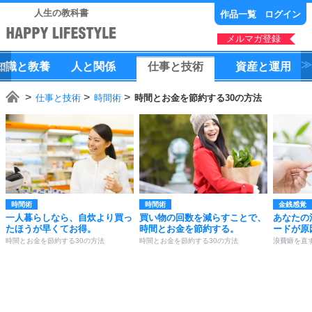
人生の教科書
作品一覧
ログイン
メルマガ登録
知識
と
教養
人
と
関係
仕事
と
技術
資産
と
運用
仕事と技術
時間術
時間とお金を節約する30の方法
時間術
時間術
金銭感覚
一人暮らしなら、自炊より買っ
買い物の回数を減らすことで、
あなたの
たほうが早くてお得。
時間とお金を節約する。
ードが原
時間とお金を節約する30の方法
時間とお金を節約する30の方法
浪費癖を直す