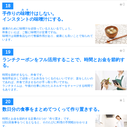
みそ
手作りの
味噌
汁はしない。
インスタントの味噌汁にする。
健康のために味噌汁を頑張っている人もいるでしょう。
和食といえば、ご飯に味噌汁が定番ですね。
味噌汁は発酵食品なので整腸作用があり、健康にも良いことで知られて
います。
ランチクーポンをフル活用することで、時間とお金を節約す
る。
時間を節約するなら、外食です。
毎朝早起きして頑張ってお弁当をつくるのもいいですが、楽をしたいの
であれば、外食で済ませるのが手っ取り早いですね。
ランチタイムは、午後の仕事に向けたエネルギーをチャージする時間で
もあります。
数日分の食事をまとめてつくって作り置きする。
時間とお金を節約する定番の1つが「作り置き」です。
1回1回食事をつくるとなると、そのたびに料理の手間暇がかかりま
す。