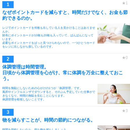
なぜポイントカードを減らすと、時間だけでなく、お金も節
約できるのか。
レジでポイントカードを何枚も出している人を見かけることはありませ
んか。
財布にポイントカードが10枚も20枚も入っていて、ぱんぱんになって
います。
必要なポイントカードをぱっと見つけられないので、一つひとつカード
をレジに出しながら探しているのです。
体調管理は時間管理。
日頃から体調管理を心がけ、常に体調を万全に整えておこ
う。
時間を無駄にしないための心がけの1つが「体調管理」です。
風邪やインフルエンザでダウンすると、そのぶん予定していた仕事がで
きなくなり、時間の無駄を生むことになります。
体調管理を軽視しないことです。
物を減らすことが、時間の節約につながる。
時間を節約したいなら、持ち物を減らしましょう。