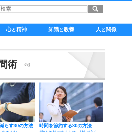
心
精神
知識
教養
人
関係
と
と
と
間術
減らす30の方法
時間を節約する30の方法