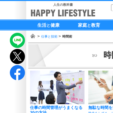
人生の教科書
生活
健康
家庭
教育
と
と
仕事と技術
時間術
時
仕事の時間管理がうまくなる
無駄な時間を
30の方法