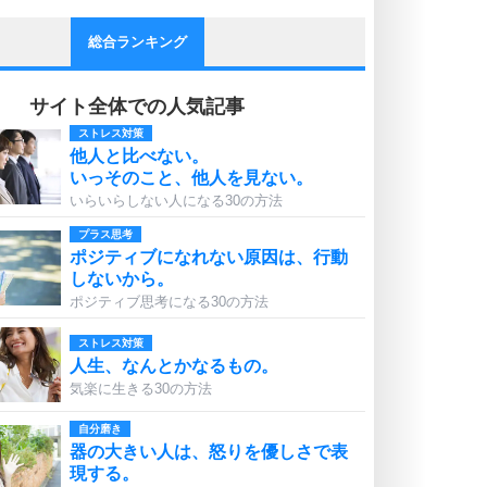
総合ランキング
サイト全体での人気記事
ストレス対策
他人と比べない。
いっそのこと、他人を見ない。
いらいらしない人になる30の方法
プラス思考
ポジティブになれない原因は、行動
しないから。
ポジティブ思考になる30の方法
ストレス対策
人生、なんとかなるもの。
気楽に生きる30の方法
自分磨き
器の大きい人は、怒りを優しさで表
現する。