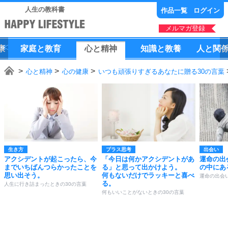
人生の教科書
作品一覧
ログイン
メルマガ登録
康
家庭
と
教育
心
と
精神
知識
と
教養
人
と
関
心と精神
心の健康
いつも頑張りすぎるあなたに贈る30の言葉
生き方
プラス思考
出会い
アクシデントが起こったら、今
「今日は何かアクシデントがあ
運命の出
までいちばんつらかったことを
る」と思って出かけよう。
の中にあ
思い出そう。
何もないだけでラッキーと喜べ
運命の出会
る。
人生に行き詰まったときの30の言葉
何もいいことがないときの30の言葉