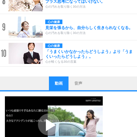
8
プラス思考になってはいけない。
心の汚れを取り除く30の方法
心の健康
9
見栄を張るから、自分らしく生きられなくなる。
心の汚れを取り除く30の方法
心の健康
10
「うまくいかなかったらどうしよう」より「うま
くいったらどうしよう」。
心が軽くなる30の言葉
動画
音声
ストレス対策
1
他人と比べない。
いっそのこと、他人を見ない。
いらいらしない人になる30の方法
プラス思考
2
ポジティブになれない原因は、行動しないから。
ポジティブ思考になる30の方法