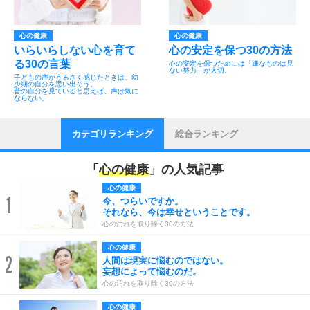
心の健康
心の健康
いらいらしない心を育て
心の安定を保つ30の方法
る30の言葉
心の安定を保つためには「嫌なものは見
ない努力」が大切。
子どもの声がうるさく感じたときは、幼
少期の自分を思い出そう。
昔の自分を見ていると思えば、声は気に
ならない。
カテゴリランキング
総合ランキング
「
心の健康
」の人気記事
心の健康
1
今、つらいですか。
それなら、今は幸せということです。
心の汚れを取り除く30の方法
心の健康
2
人間は現実に悩むのではない。
妄想によって悩むのだ。
心の汚れを取り除く30の方法
心の健康