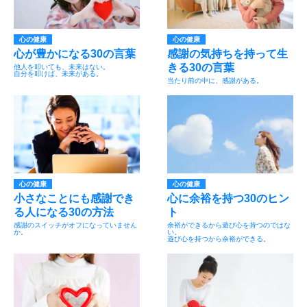
心の健康
心の健康
心が豊かになる30の言葉
感謝の気持ちを持って生
きる30の言葉
他人を叩いても、未来はない。
自分を叩けば、未来がある。
当たり前の中に、感謝がある。
心の健康
心の健康
小さなことにも感謝でき
心に余裕を持つ30のヒン
る人になる30の方法
ト
感謝のスイッチがオフになっていません
余裕ができるから遊び心を持つのではな
か。
い。
遊び心を持つから余裕ができる。