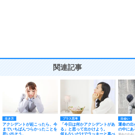
8
いらない物は、徹底的に捨てる。
気品と美しさを身につける30の方法
勉強法
9
謙虚な人こそ、本当に強い人。
頭の使い方がうまくなる30の方法
恋愛学
10
人を好きになったら、まず相手を徹底的に信じる
ことが大切。
恋する人が知っておきたい30の大切なこと
関連記事
生き方
プラス思考
出会い
アクシデントが起こったら、今
「今日は何かアクシデントがあ
運命の出
までいちばんつらかったことを
る」と思って出かけよう。
の中にあ
思い出そう。
何もないだけでラッキーと喜べ
運命の出会