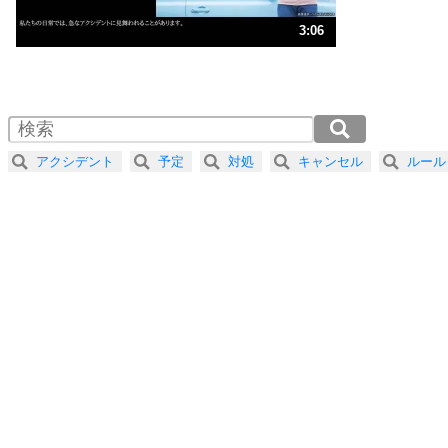
ストレス対策
3
人生、なんとかなるもの。
3:06
気楽に生きる30の方法
1.0倍速 （727KB 3分5秒）
1.5倍速 （485KB 2分4秒）
自分磨き
4
器の大きい人は、怒りを優しさで表現する。
2.0倍速 （364KB 1分33秒）
器の大きい人になる30の方法
2.5倍速 （291KB 1分14秒）
アクシデント
予定
対処
キャンセル
ルール
3.0倍速 （243KB 1分2秒）
プラス思考
5
ネガティブな人は、複雑に考える。
3.5倍速 （208KB 53秒）
ポジティブな人は、シンプルに考える。
4.0倍速 （182KB 46秒）
ポジティブ思考になる30の方法
ストレス対策
6
価値観を捨てると、いらいらも消える。
いらいらしない人になる30の方法
プラス思考
7
気持ちはなくていいから、とにかく癖にしてしま
う。
ポジティブ思考になる30の方法
自分磨き