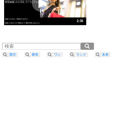
ポジティブ思考になる30の方法
ストレス対策
3
人生、なんとかなるもの。
2:36
気楽に生きる30の方法
1.0倍速 （612KB 2分36秒）
1.5倍速 （409KB 1分44秒）
自分磨き
4
器の大きい人は、怒りを優しさで表現する。
2.0倍速 （307KB 1分18秒）
器の大きい人になる30の方法
2.5倍速 （246KB 1分2秒）
贅沢
褒美
ワン
ランク
未来
3.0倍速 （205KB 52秒）
プラス思考
5
ネガティブな人は、複雑に考える。
3.5倍速 （176KB 44秒）
ポジティブな人は、シンプルに考える。
4.0倍速 （154KB 39秒）
ポジティブ思考になる30の方法
ストレス対策
6
価値観を捨てると、いらいらも消える。
いらいらしない人になる30の方法
プラス思考
7
気持ちはなくていいから、とにかく癖にしてしま
う。