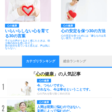
心の健康
心の健康
いらいらしない心を育て
心の安定を保つ30の方法
る30の言葉
心の安定を保つためには「嫌なものは見
ない努力」が大切。
子どもの声がうるさく感じたときは、幼
少期の自分を思い出そう。
昔の自分を見ていると思えば、声は気に
ならない。
カテゴリランキング
総合ランキング
「
心の健康
」の人気記事
心の健康
1
今、つらいですか。
それなら、今は幸せということです。
心の汚れを取り除く30の方法
心の健康
2
人間は現実に悩むのではない。
妄想によって悩むのだ。