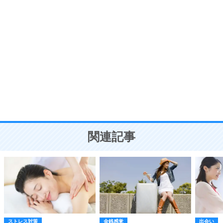
ポジティブ思考になる30の方法
自分磨き
8
いらない物は、徹底的に捨てる。
気品と美しさを身につける30の方法
勉強法
9
謙虚な人こそ、本当に強い人。
頭の使い方がうまくなる30の方法
恋愛学
10
人を好きになったら、まず相手を徹底的に信じる
ことが大切。
恋する人が知っておきたい30の大切なこと
関連記事
ストレス対策
金銭感覚
出会い