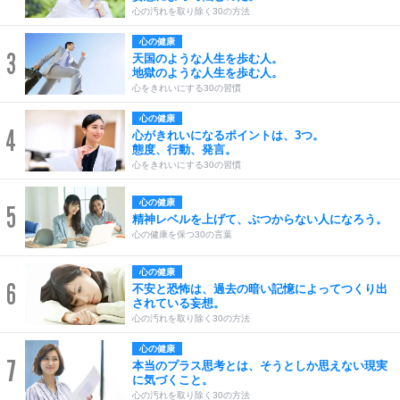
心の汚れを取り除く30の方法
心の健康
3
天国のような人生を歩む人。
地獄のような人生を歩む人。
心をきれいにする30の習慣
心の健康
4
心がきれいになるポイントは、3つ。
態度、行動、発言。
心をきれいにする30の習慣
心の健康
5
精神レベルを上げて、ぶつからない人になろう。
心の健康を保つ30の言葉
心の健康
6
不安と恐怖は、過去の暗い記憶によってつくり出
されている妄想。
心の汚れを取り除く30の方法
心の健康
7
本当のプラス思考とは、そうとしか思えない現実
に気づくこと。
心の汚れを取り除く30の方法