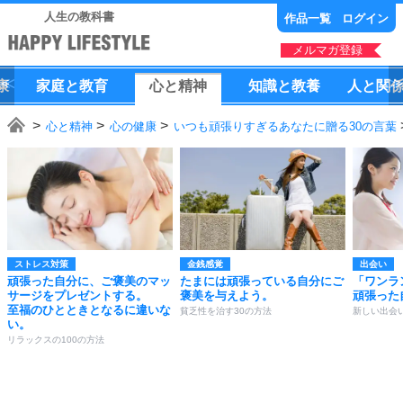
人生の教科書
作品一覧
ログイン
メルマガ登録
康
家庭
と
教育
心
と
精神
知識
と
教養
人
と
関
心と精神
心の健康
いつも頑張りすぎるあなたに贈る30の言葉
ストレス対策
金銭感覚
出会い
頑張った自分に、ご褒美のマッ
たまには頑張っている自分にご
「ワンラ
サージをプレゼントする。
褒美を与えよう。
頑張った
至福のひとときとなるに違いな
貧乏性を治す30の方法
新しい出会
い。
リラックスの100の方法