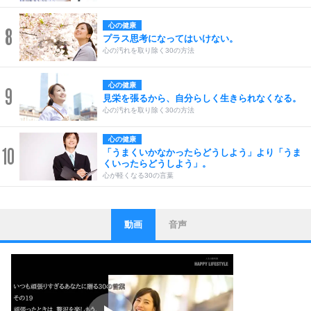
心の健康
8
プラス思考になってはいけない。
心の汚れを取り除く30の方法
心の健康
9
見栄を張るから、自分らしく生きられなくなる。
心の汚れを取り除く30の方法
心の健康
10
「うまくいかなかったらどうしよう」より「うま
くいったらどうしよう」。
心が軽くなる30の言葉
動画
音声
ストレス対策
1
他人と比べない。
いっそのこと、他人を見ない。
いらいらしない人になる30の方法
プラス思考
2
ポジティブになれない原因は、行動しないから。