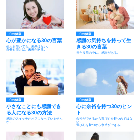
心の健康
心の健康
心が豊かになる30の言葉
感謝の気持ちを持って生
きる30の言葉
他人を叩いても、未来はない。
自分を叩けば、未来がある。
当たり前の中に、感謝がある。
心の健康
心の健康
小さなことにも感謝でき
心に余裕を持つ30のヒン
る人になる30の方法
ト
感謝のスイッチがオフになっていません
余裕ができるから遊び心を持つのではな
か。
い。
遊び心を持つから余裕ができる。