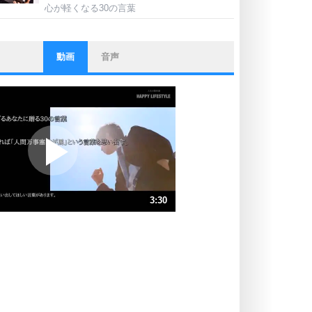
心が軽くなる30の言葉
動画
音声
ストレス対策
他人と比べない。
いっそのこと、他人を見ない。
いらいらしない人になる30の方法
プラス思考
ポジティブになれない原因は、行動
しないから。
ポジティブ思考になる30の方法
ストレス対策
3:30
人生、なんとかなるもの。
気楽に生きる30の方法
速 （824KB 3分30秒）
速 （550KB 2分20秒）
自分磨き
器の大きい人は、怒りを優しさで表
速 （413KB 1分45秒）
現する。
速 （330KB 1分24秒）
器の大きい人になる30の方法
速 （275KB 1分10秒）