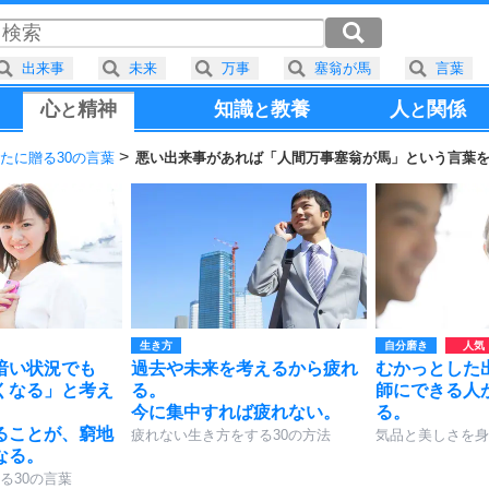
出来事
未来
万事
塞翁が馬
言葉
心
精神
知識
教養
人
関係
と
と
と
たに贈る30の言葉
悪い出来事があれば「人間万事塞翁が馬」という言葉
生き方
自分磨き
暗い状況でも
過去や未来を考えるから疲れ
むかっとした
くなる」と考え
る。
師にできる人
今に集中すれば疲れない。
る。
ることが、窮地
疲れない生き方をする30の方法
気品と美しさを身
なる。
る30の言葉