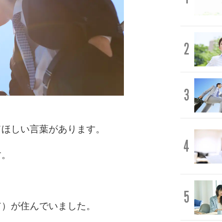
2
3
てほしい言葉があります。
4
す。
5
翁）が住んでいました。