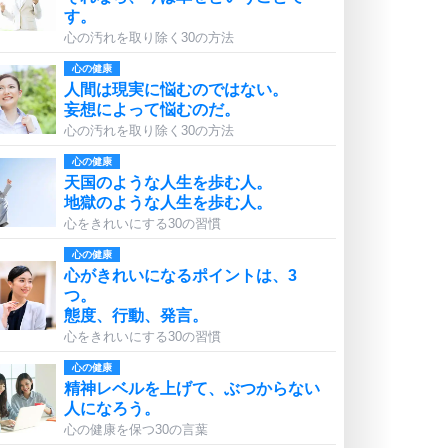
す。
心の汚れを取り除く30の方法
心の健康
人間は現実に悩むのではない。
妄想によって悩むのだ。
心の汚れを取り除く30の方法
心の健康
天国のような人生を歩む人。
地獄のような人生を歩む人。
心をきれいにする30の習慣
心の健康
心がきれいになるポイントは、3
つ。
態度、行動、発言。
心をきれいにする30の習慣
心の健康
精神レベルを上げて、ぶつからない
人になろう。
心の健康を保つ30の言葉