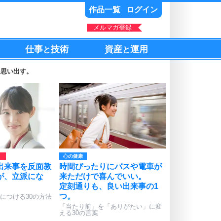
作品一覧
ログイン
メルマガ登録
仕事
技術
資産
運用
と
と
を思い出す。
心の健康
出来事を反面教
時間ぴったりにバスや電車が
が、立派にな
来ただけで喜んでいい。
定刻通りも、良い出来事の1
つ。
につける30の方法
「当たり前」を「ありがたい」に変
える30の言葉