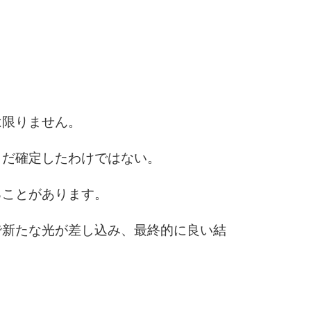
3.5倍
5
4.0倍
6
は限りません。
まだ確定したわけではない。
7
ることがあります。
8
で新たな光が差し込み、最終的に良い結
9