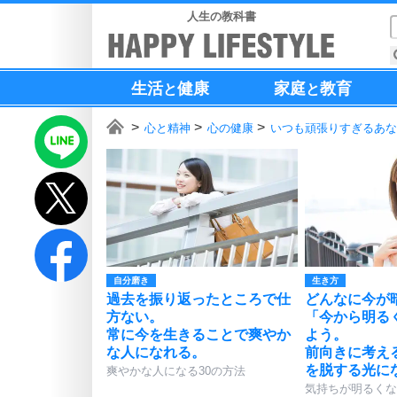
人生の教科書
生活
健康
家庭
教育
と
と
心と精神
心の健康
いつも頑張りすぎるあな
自分磨き
生き方
過去を振り返ったところで仕
どんなに今が
方ない。
「今から明る
常に今を生きることで爽やか
よう。
な人になれる。
前向きに考え
を脱する光に
爽やかな人になる30の方法
気持ちが明るくな