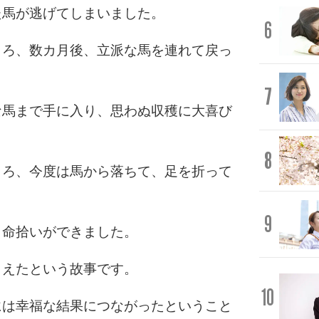
た馬が逃げてしまいました。
6
ころ、数カ月後、立派な馬を連れて戻っ
7
な馬まで手に入り、思わぬ収穫に大喜び
8
ころ、今度は馬から落ちて、足を折って
9
、命拾いができました。
らえたという故事です。
10
には幸福な結果につながったということ