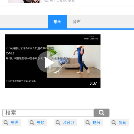
心が軽くなる30の言葉
動画
音声
ストレス対策
1
他人と比べない。
いっそのこと、他人を見ない。
いらいらしない人になる30の方法
プラス思考
2
ポジティブになれない原因は、行動しないから。
ポジティブ思考になる30の方法
ストレス対策
3
人生、なんとかなるもの。
3:37
気楽に生きる30の方法
1.0倍速 （850KB 3分37秒）
1.5倍速 （567KB 2分25秒）
自分磨き
4
器の大きい人は、怒りを優しさで表現する。
2.0倍速 （426KB 1分48秒）
器の大きい人になる30の方法
2.5倍速 （341KB 1分27秒）
整理
整頓
片付け
処分
負荷
3.0倍速 （284KB 1分12秒）
プラス思考
5
ネガティブな人は、複雑に考える。