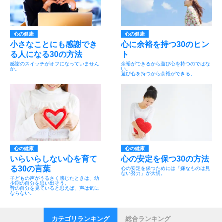
心の健康
心の健康
小さなことにも感謝でき
心に余裕を持つ30のヒン
る人になる30の方法
ト
感謝のスイッチがオフになっていません
余裕ができるから遊び心を持つのではな
か。
い。
遊び心を持つから余裕ができる。
心の健康
心の健康
いらいらしない心を育て
心の安定を保つ30の方法
る30の言葉
心の安定を保つためには「嫌なものは見
ない努力」が大切。
子どもの声がうるさく感じたときは、幼
少期の自分を思い出そう。
昔の自分を見ていると思えば、声は気に
ならない。
カテゴリランキング
総合ランキング