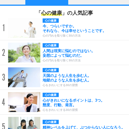
「
心の健康
」の人気記事
心の健康
1
今、つらいですか。
それなら、今は幸せということです。
心の汚れを取り除く30の方法
心の健康
2
人間は現実に悩むのではない。
妄想によって悩むのだ。
心の汚れを取り除く30の方法
心の健康
3
天国のような人生を歩む人。
地獄のような人生を歩む人。
心をきれいにする30の習慣
心の健康
4
心がきれいになるポイントは、3つ。
態度、行動、発言。
心をきれいにする30の習慣
心の健康
5
精神レベルを上げて、ぶつからない人になろう。