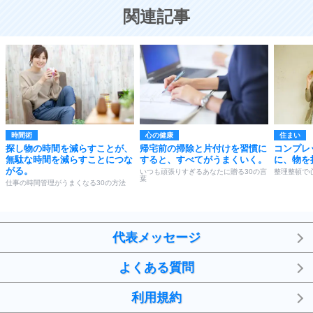
恋する人が知っておきたい30の大切なこと
関連記事
時間術
心の健康
住まい
探し物の時間を減らすことが、
帰宅前の掃除と片付けを習慣に
コンプレ
無駄な時間を減らすことにつな
すると、すべてがうまくいく。
に、物を
がる。
いつも頑張りすぎるあなたに贈る30の言
整理整頓で
葉
仕事の時間管理がうまくなる30の方法
代表メッセージ
よくある質問
利用規約