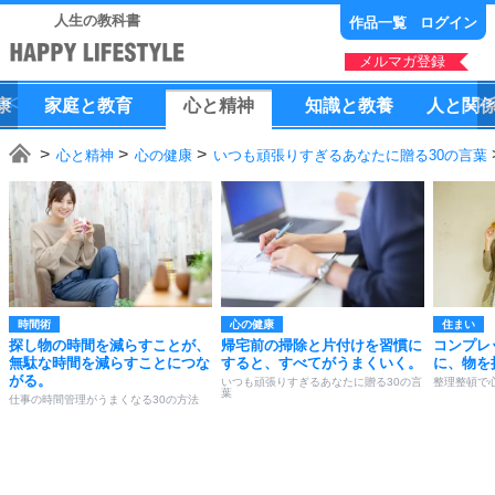
人生の教科書
作品一覧
ログイン
メルマガ登録
康
家庭
と
教育
心
と
精神
知識
と
教養
人
と
関
心と精神
心の健康
いつも頑張りすぎるあなたに贈る30の言葉
時間術
心の健康
住まい
探し物の時間を減らすことが、
帰宅前の掃除と片付けを習慣に
コンプレ
無駄な時間を減らすことにつな
すると、すべてがうまくいく。
に、物を
がる。
いつも頑張りすぎるあなたに贈る30の言
整理整頓で
葉
仕事の時間管理がうまくなる30の方法