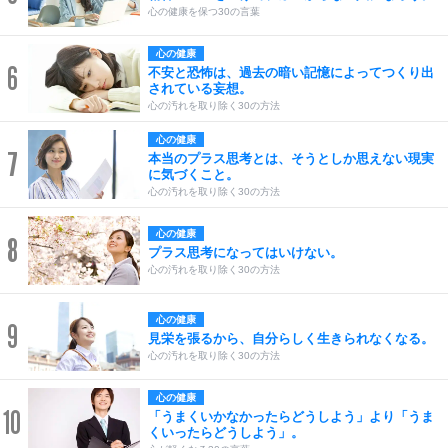
心の健康を保つ30の言葉
心の健康
6
不安と恐怖は、過去の暗い記憶によってつくり出
されている妄想。
心の汚れを取り除く30の方法
心の健康
7
本当のプラス思考とは、そうとしか思えない現実
に気づくこと。
心の汚れを取り除く30の方法
心の健康
8
プラス思考になってはいけない。
心の汚れを取り除く30の方法
心の健康
9
見栄を張るから、自分らしく生きられなくなる。
心の汚れを取り除く30の方法
心の健康
10
「うまくいかなかったらどうしよう」より「うま
くいったらどうしよう」。