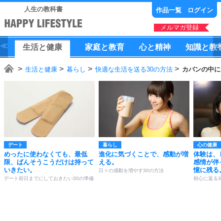
人生の教科書
作品一覧
ログイン
メルマガ登録
生活
と
健康
家庭
と
教育
心
と
精神
知識
と
教
生活と健康
暮らし
快適な生活を送る30の方法
カバンの中に
デート
暮らし
心の健康
めったに使わなくても、最低
進化に気づくことで、感動が増
体験は、
限、ばんそうこうだけは持って
える。
感情が伴
いきたい。
憶に残る
日々の感動を増やす30の方法
デート前日までにしておきたい30の準備
初心に返る3