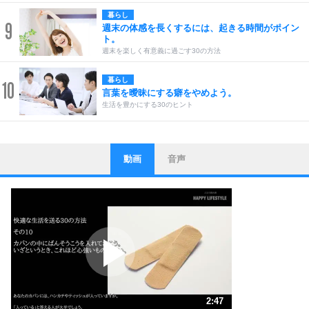
暮らし
9
週末の体感を長くするには、起きる時間がポイン
ト。
週末を楽しく有意義に過ごす30の方法
暮らし
10
言葉を曖昧にする癖をやめよう。
生活を豊かにする30のヒント
動画
音声
ストレス対策
1
他人と比べない。
いっそのこと、他人を見ない。
いらいらしない人になる30の方法
プラス思考
2
ポジティブになれない原因は、行動しないから。
ポジティブ思考になる30の方法
ストレス対策
3
人生、なんとかなるもの。
2:47