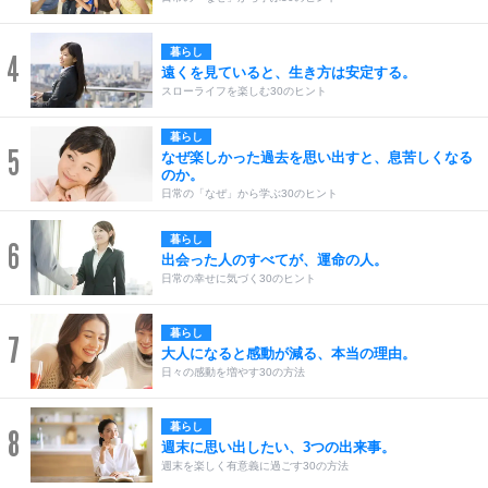
暮らし
4
遠くを見ていると、生き方は安定する。
スローライフを楽しむ30のヒント
暮らし
5
なぜ楽しかった過去を思い出すと、息苦しくなる
のか。
日常の「なぜ」から学ぶ30のヒント
暮らし
6
出会った人のすべてが、運命の人。
日常の幸せに気づく30のヒント
暮らし
7
大人になると感動が減る、本当の理由。
日々の感動を増やす30の方法
暮らし
8
週末に思い出したい、3つの出来事。
週末を楽しく有意義に過ごす30の方法