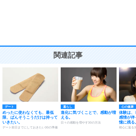
勉強法
9
謙虚な人こそ、本当に強い人。
頭の使い方がうまくなる30の方法
恋愛学
10
人を好きになったら、まず相手を徹底的に信じる
ことが大切。
恋する人が知っておきたい30の大切なこと
関連記事
デート
暮らし
心の健康
めったに使わなくても、最低
進化に気づくことで、感動が増
体験は、
限、ばんそうこうだけは持って
える。
感情が伴
いきたい。
憶に残る
日々の感動を増やす30の方法
デート前日までにしておきたい30の準備
初心に返る3