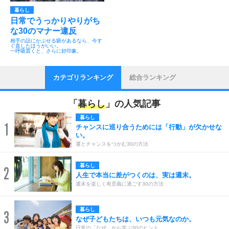
暮らし
日常でうっかりやりがち
な30のマナー違反
相手の話にかぶせる癖があるなら、今す
ぐ直したほうがいい。
一呼吸置くと、さらに好印象。
カテゴリランキング
総合ランキング
「
暮らし
」の人気記事
暮らし
1
チャンスに巡り合うためには「行動」が欠かせな
い。
運とチャンスをつかむ30の方法
暮らし
2
人生で本当に差がつくのは、実は週末。
週末を楽しく有意義に過ごす30の方法
暮らし
3
なぜ子どもたちは、いつも元気なのか。
日常の「なぜ」から学ぶ30のヒント