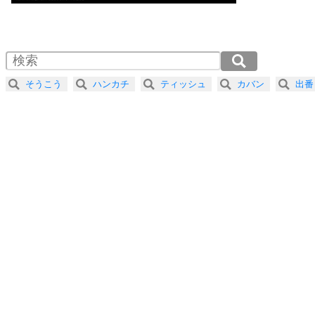
気楽に生きる30の方法
1.0倍速 （654KB 2分47秒）
1.5倍速 （437KB 1分51秒）
自分磨き
4
器の大きい人は、怒りを優しさで表現する。
2.0倍速 （328KB 1分23秒）
器の大きい人になる30の方法
2.5倍速 （262KB 1分6秒）
そうこう
ハンカチ
ティッシュ
カバン
出番
3.0倍速 （219KB 55秒）
プラス思考
5
ネガティブな人は、複雑に考える。
3.5倍速 （188KB 47秒）
ポジティブな人は、シンプルに考える。
4.0倍速 （164KB 41秒）
ポジティブ思考になる30の方法
ストレス対策
6
価値観を捨てると、いらいらも消える。
いらいらしない人になる30の方法
プラス思考
7
気持ちはなくていいから、とにかく癖にしてしま
う。
ポジティブ思考になる30の方法
自分磨き
8
いらない物は、徹底的に捨てる。
気品と美しさを身につける30の方法