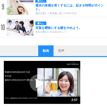
暮らし
9
週末の体感を長くするには、起きる時間がポイン
ト。
週末を楽しく有意義に過ごす30の方法
暮らし
10
言葉を曖昧にする癖をやめよう。
生活を豊かにする30のヒント
動画
音声
ストレス対策
1
他人と比べない。
いっそのこと、他人を見ない。
いらいらしない人になる30の方法
プラス思考
2
ポジティブになれない原因は、行動しないから。
ポジティブ思考になる30の方法
ストレス対策
3
人生、なんとかなるもの。
2:57
気楽に生きる30の方法