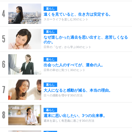
暮らし
4
遠くを見ていると、生き方は安定する。
スローライフを楽しむ30のヒント
暮らし
5
なぜ楽しかった過去を思い出すと、息苦しくなる
のか。
日常の「なぜ」から学ぶ30のヒント
暮らし
6
出会った人のすべてが、運命の人。
日常の幸せに気づく30のヒント
暮らし
7
大人になると感動が減る、本当の理由。
日々の感動を増やす30の方法
暮らし
8
週末に思い出したい、3つの出来事。
週末を楽しく有意義に過ごす30の方法