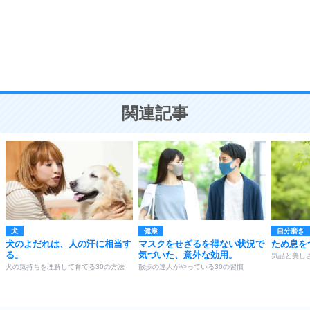
勉強法
9
謙虚な人こそ、本当に強い人。
頭の使い方がうまくなる30の方法
恋愛学
10
人を好きになったら、まず相手を徹底的に信じる
ことが大切。
恋する人が知っておきたい30の大切なこと
関連記事
犬
健康
自分磨き
犬のよだれは、人の汗に相当す
マスクをせざるを得ない状況で
ため息を
る。
気づいた、意外な効用。
気品と美し
犬の気持ちを理解して育てる30の方法
散歩の達人がやっている30の習慣