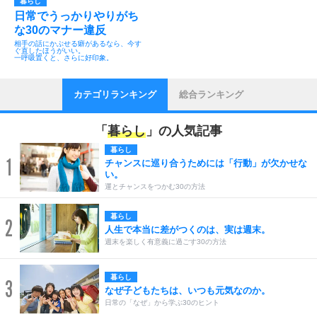
暮らし
日常でうっかりやりがち
な30のマナー違反
相手の話にかぶせる癖があるなら、今す
ぐ直したほうがいい。
一呼吸置くと、さらに好印象。
カテゴリランキング
総合ランキング
「
暮らし
」の人気記事
暮らし
1
チャンスに巡り合うためには「行動」が欠かせな
い。
運とチャンスをつかむ30の方法
暮らし
2
人生で本当に差がつくのは、実は週末。
週末を楽しく有意義に過ごす30の方法
暮らし
3
なぜ子どもたちは、いつも元気なのか。
日常の「なぜ」から学ぶ30のヒント