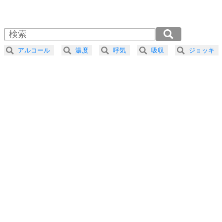
1.0倍速 （694KB 2分57秒）
1.5倍速 （463KB 1分58秒）
自分磨き
4
器の大きい人は、怒りを優しさで表現する。
2.0倍速 （348KB 1分28秒）
器の大きい人になる30の方法
2.5倍速 （278KB 1分11秒）
アルコール
濃度
呼気
吸収
ジョッキ
3.0倍速 （232KB 59秒）
プラス思考
5
ネガティブな人は、複雑に考える。
3.5倍速 （199KB 50秒）
ポジティブな人は、シンプルに考える。
4.0倍速 （174KB 44秒）
ポジティブ思考になる30の方法
ストレス対策
6
価値観を捨てると、いらいらも消える。
いらいらしない人になる30の方法
プラス思考
7
気持ちはなくていいから、とにかく癖にしてしま
う。
ポジティブ思考になる30の方法
自分磨き
8
いらない物は、徹底的に捨てる。
気品と美しさを身につける30の方法