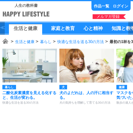
人生の教科書
作品一覧
ログイン
メルマガ登録
生活
と
健康
家庭
と
教育
心
と
精神
知識
と
教
生活と健康
暮らし
快適な生活を送る30の方法
最初の1杯を
暮らし
犬
健康
二酸化炭素濃度を見える化する
犬のよだれは、人の汗に相当す
マスクを
と、生活が変わる。
る。
気づいた
快適な生活を送る30の方法
犬の気持ちを理解して育てる30の方法
散歩の達人