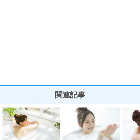
7
う。
ポジティブ思考になる30の方法
自分磨き
8
いらない物は、徹底的に捨てる。
気品と美しさを身につける30の方法
勉強法
9
謙虚な人こそ、本当に強い人。
頭の使い方がうまくなる30の方法
恋愛学
10
人を好きになったら、まず相手を徹底的に信じる
ことが大切。
恋する人が知っておきたい30の大切なこと
関連記事