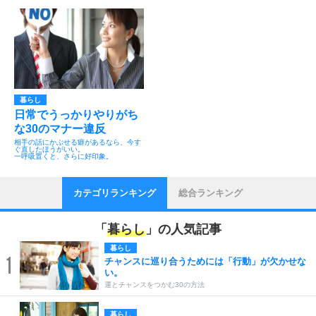
暮らし
日常でうっかりやりがち
な30のマナー違反
相手の話にかぶせる癖があるなら、今す
ぐ直したほうがいい。
一呼吸置くと、さらに好印象。
カテゴリランキング
総合ランキング
「
暮らし
」の人気記事
暮らし
1
チャンスに巡り合うためには「行動」が欠かせな
い。
運とチャンスをつかむ30の方法
暮らし