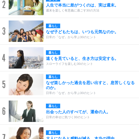
2
人生で本当に差がつくのは、実は週末。
週末を楽しく有意義に過ごす30の方法
暮らし
3
なぜ子どもたちは、いつも元気なのか。
日常の「なぜ」から学ぶ30のヒント
暮らし
4
遠くを見ていると、生き方は安定する。
スローライフを楽しむ30のヒント
暮らし
5
なぜ楽しかった過去を思い出すと、息苦しくなる
のか。
日常の「なぜ」から学ぶ30のヒント
暮らし
6
出会った人のすべてが、運命の人。
日常の幸せに気づく30のヒント
暮らし
7
大人になると感動が減る、本当の理由。