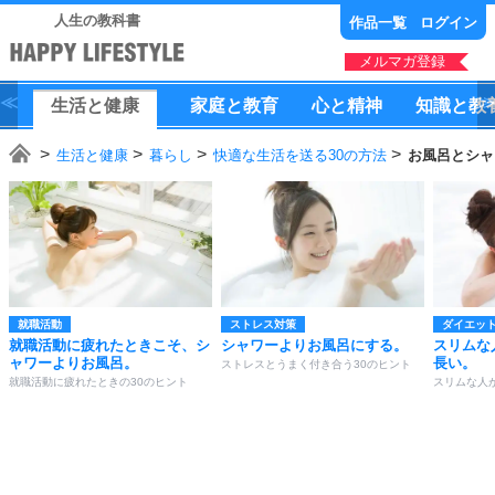
人生の教科書
作品一覧
ログイン
メルマガ登録
生活
と
健康
家庭
と
教育
心
と
精神
知識
と
教
生活と健康
暮らし
快適な生活を送る30の方法
お風呂とシャ
就職活動
ストレス対策
ダイエッ
就職活動に疲れたときこそ、シ
シャワーよりお風呂にする。
スリムな
ャワーよりお風呂。
長い。
ストレスとうまく付き合う30のヒント
就職活動に疲れたときの30のヒント
スリムな人