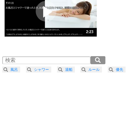
プラス思考
2
ポジティブになれない原因は、行動しないから。
ポジティブ思考になる30の方法
ストレス対策
3
人生、なんとかなるもの。
2:23
気楽に生きる30の方法
1.0倍速 （561KB 2分23秒）
1.5倍速 （374KB 1分35秒）
自分磨き
4
器の大きい人は、怒りを優しさで表現する。
2.0倍速 （281KB 1分11秒）
器の大きい人になる30の方法
2.5倍速 （225KB 57秒）
風呂
シャワー
湯船
ルール
優先
3.0倍速 （188KB 47秒）
プラス思考
5
ネガティブな人は、複雑に考える。
3.5倍速 （161KB 41秒）
ポジティブな人は、シンプルに考える。
4.0倍速 （141KB 35秒）
ポジティブ思考になる30の方法
ストレス対策
6
価値観を捨てると、いらいらも消える。
いらいらしない人になる30の方法
プラス思考
気持ちはなくていいから、とにかく癖にしてしま