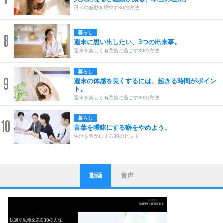
日々の感動を増やす30の方法
暮らし
8
週末に思い出したい、3つの出来事。
週末を楽しく有意義に過ごす30の方法
暮らし
9
週末の体感を長くするには、起きる時間がポイン
ト。
週末を楽しく有意義に過ごす30の方法
暮らし
10
言葉を曖昧にする癖をやめよう。
生活を豊かにする30のヒント
動画
音声
ストレス対策
1
他人と比べない。
いっそのこと、他人を見ない。
いらいらしない人になる30の方法